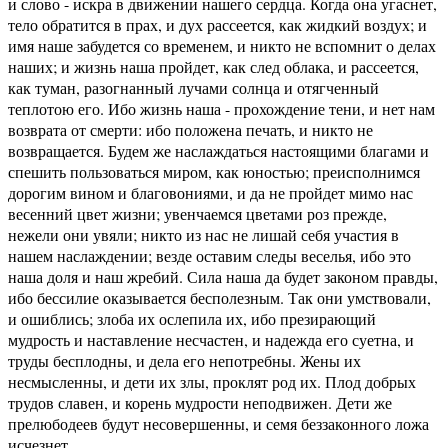
и слово - искра в движении нашего сердца. Когда она угаснет,
тело обратится в прах, и дух рассеется, как жидкий воздух; и
имя наше забудется со временем, и никто не вспомнит о делах
наших; и жизнь наша пройдет, как след облака, и рассеется,
как туман, разогнанный лучами солнца и отягченный
теплотою его. Ибо жизнь наша - прохождение тени, и нет нам
возврата от смерти: ибо положена печать, и никто не
возвращается. Будем же наслаждаться настоящими благами и
спешить пользоваться миром, как юностью; преисполнимся
дорогим вином и благовониями, и да не пройдет мимо нас
весенний цвет жизни; увенчаемся цветами роз прежде,
нежели они увяли; никто из нас не лишай себя участия в
нашем наслаждении; везде оставим следы веселья, ибо это
наша доля и наш жребий. Сила наша да будет законом правды,
ибо бессилие оказывается бесполезным. Так они умствовали,
и ошиблись; злоба их ослепила их, ибо презирающий
мудрость и наставление несчастен, и надежда его суетна, и
труды бесплодны, и дела его непотребны. Жены их
несмысленны, и дети их злы, проклят род их. Плод добрых
трудов славен, и корень мудрости неподвижен. Дети же
прелюбодеев будут несовершенны, и семя беззаконного ложа
исчезнет.