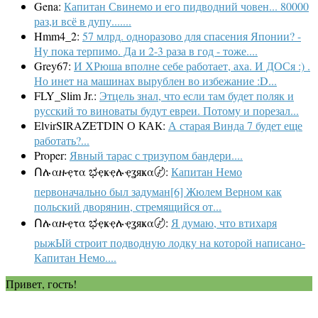
Gena:
Капитан Свинемо и его пидводний човен... 80000
раз,и всё в дупу.......
Hmm4_2:
57 млрд. одноразово для спасения Японии? -
Ну пока терпимо. Да и 2-3 раза в год - тоже....
Grey67:
И ХРюша вполне себе работает, аха. И ДОСя :) .
Но инет на машинах вырублен во избежание :D...
FLY_Slim Jr.:
Этцель знал, что если там будет поляк и
русский то виноваты будут евреи. Потому и порезал...
ElvirSIRAZETDIN О КАК:
А старая Винда 7 будет еще
работать?...
Proper:
Явный тарас с тризупом бандери....
Ոሉαዙҿτα ಭҿҝҿሉҿʓяҝα〄:
Капитан Немо
первоначально был задуман[6] Жюлем Верном как
польский дворянин, стремящийся от...
Ոሉαዙҿτα ಭҿҝҿሉҿʓяҝα〄:
Я думаю, что втихаря
рыжЫй строит подводную лодку на которой написано-
Капитан Немо....
Привет, гость!