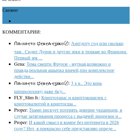
Свежее:
КОММЕНТАРИИ:
Ոሉαዙҿτα ಭҿҝҿሉҿʓяҝα〄:
Анегдоту год или сколько
там.. Сидит Дуров и другие зеки в тюрьме во Франции.
Первый зек ...
Gena:
Тема смерти Фрунзе - мутная,возможно и
правда,реальная ашыпка врачей,про комплексное
действи...
Ոሉαዙҿτα ಭҿҝҿሉҿʓяҝα〄:
3 х к.. Это конь
шпиролохия)) даже 4к))...
FLY_Slim Jr.:
Криптотарас и криптокошелек с
криптовалютой в криптосша...
Proper:
Трамп рискует потерять доверие украинцев, в
случае затягивания процесса с выдачей лицензии н...
Proper:
И какой смысл в компе без интернета в 2026
году? Нет, я прекрасно себе представляю опреде...