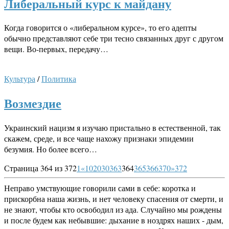
Либеральный курс к майдану
Когда говорится о «либеральном курсе», то его адепты
обычно представляют себе три тесно связанных друг с другом
вещи. Во-первых, передачу…
Культура
/
Политика
Возмездие
Украинский нацизм я изучаю пристально в естественной, так
скажем, среде, и все чаще нахожу признаки эпидемии
безумия. Но более всего…
Страница 364 из 372
1
«
10
20
30
363
364
365
366
370
»
372
Неправо умствующие говорили сами в себе: коротка и
прискорбна наша жизнь, и нет человеку спасения от смерти, и
не знают, чтобы кто освободил из ада. Случайно мы рождены
и после будем как небывшие: дыхание в ноздрях наших - дым,