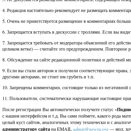
4. Редакция настоятельно рекомендует не размещать коммента
5. Очень не приветствуется размещение в комментариях больш
6. Запрещается вступать в дискуссии с троллями. Если вы види
7. Запрещается требовать от модератора объяснений его действи
целиком ветке) — считайте это предупреждением. Повторное р
8. Обсуждение на сайте редакционной политики и действий мо
9. Если вы стали автором и получили соответствующие права, 
другими авторами, не стоит им грубить и т.п.
10. Запрещены комментарии, состоящие только из негативной 
11. Пользователи, систематически нарушающие настоящие пра
Подпи
После регистрации Вы автоматически получите статус «
с нашим интерфейсом и т.д. Вы сами поймете, какого рода мате
целый куст сайтов, аналогичных этому технически и с аналоги
администратору сайта
на EMAIL
admin@newru.org
— мол, хоч