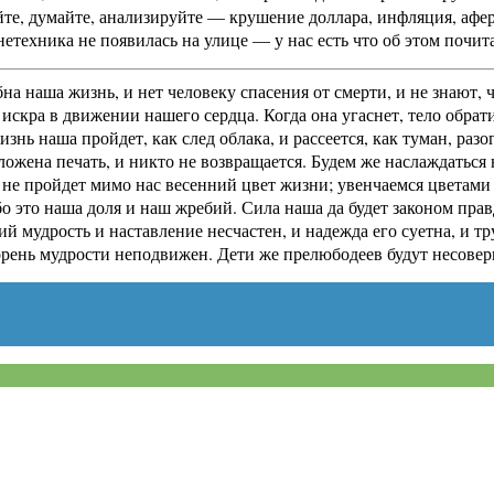
те, думайте, анализируйте — крушение доллара, инфляция, афер
етехника не появилась на улице — у нас есть что об этом почита
на наша жизнь, и нет человеку спасения от смерти, и не знают,
искра в движении нашего сердца. Когда она угаснет, тело обрати
жизнь наша пройдет, как след облака, и рассеется, как туман, р
оложена печать, и никто не возвращается. Будем же наслаждатьс
е пройдет мимо нас весенний цвет жизни; увенчаемся цветами р
бо это наша доля и наш жребий. Сила наша да будет законом пра
ий мудрость и наставление несчастен, и надежда его суетна, и 
корень мудрости неподвижен. Дети же прелюбодеев будут несовер