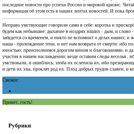
последние новости про успехи России и мировой кризис. Читай
информация об этом есть в наших лентах новостей. И пока брон
Неправо умствующие говорили сами в себе: коротка и прискорб
будем как небывшие: дыхание в ноздрях наших - дым, и слово - 
забудется со временем, и никто не вспомнит о делах наших; и 
наша - прохождение тени, и нет нам возврата от смерти: ибо п
юностью; преисполнимся дорогим вином и благовониями, и да н
участия в нашем наслаждении; везде оставим следы веселья , и
умствовали, и ошиблись; злоба их ослепила их, ибо презирающ
и дети их злы, проклят род их. Плод добрых трудов славен, и 
Свежее:
Привет, гость!
Рубрики