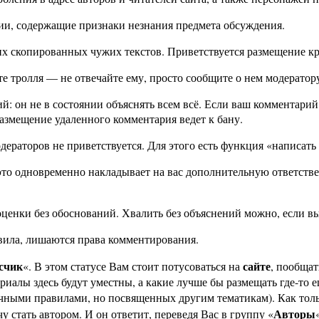
рии, содержащие признаки незнания предмета обсуждения.
их скопированных чужих текстов. Приветствуется размещение кр
те тролля — не отвечайте ему, просто сообщите о нем модератор
й: он не в состоянии объяснять всем всё. Если ваш комментарий 
азмещение удаленного комментария ведет к бану.
дераторов не приветствуется. Для этого есть функция «написа
это одновременно накладывает на вас дополнительную ответствен
оценки без обоснований. Хвалить без объяснений можно, если в
вила, лишаются права комментирования.
счик
сайте
«. В этом статусе Вам стоит потусоваться на
, пообщат
риалы здесь будут уместны, а какие лучше бы размещать где-то е
чными правилами, но посвященных другим тематикам). Как тольк
Авторы
у стать автором. И он ответит, переведя Вас в группу «