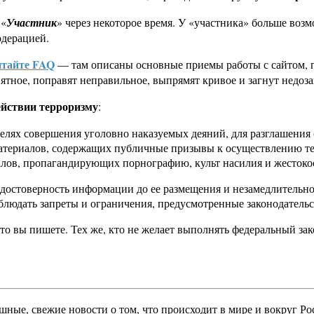
 «
Участник
» через некоторое время. У «участника» больше во
одерацией.
тайте FAQ
— там описаны основные приемы работы с сайтом, 
ятное, поправят неправильное, выпрямят кривое и загнут недоза
ействии терроризму
:
 целях совершения уголовно наказуемых деяний, для разглашени
 материалов, содержащих публичные призывы к осуществлению 
иалов, пропагандирующих порнографию, культ насилия и жестоко
остоверность информации до ее размещения и незамедлительно у
людать запреты и ограничения, предусмотренные законодательс
что вы пишете. Тех же, кто не желает выполнять федеральный за
ашные, свежие новости о том, что происходит в мире и вокруг Ро