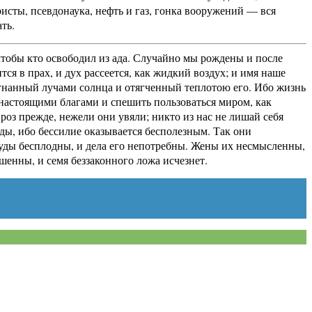
исты, псевдонаука, нефть и газ, гонка вооружений — вся
ть.
 чтобы кто освободил из ада. Случайно мы рождены и после
тся в прах, и дух рассеется, как жидкий воздух; и имя наше
азогнанный лучами солнца и отягченный теплотою его. Ибо жизнь
я настоящими благами и спешить пользоваться миром, как
оз прежде, нежели они увяли; никто из нас не лишай себя
вды, ибо бессилие оказывается бесполезным. Так они
труды бесплодны, и дела его непотребны. Жены их несмысленны,
шенны, и семя беззаконного ложа исчезнет.