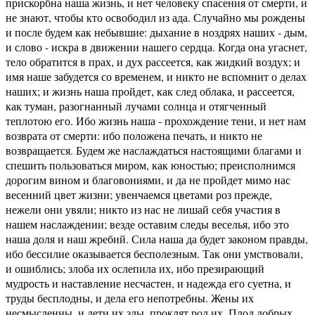
прискорбна наша жизнь, и нет человеку спасения от смерти, и
не знают, чтобы кто освободил из ада. Случайно мы рождены
и после будем как небывшие: дыхание в ноздрях наших - дым,
и слово - искра в движении нашего сердца. Когда она угаснет,
тело обратится в прах, и дух рассеется, как жидкий воздух; и
имя наше забудется со временем, и никто не вспомнит о делах
наших; и жизнь наша пройдет, как след облака, и рассеется,
как туман, разогнанный лучами солнца и отягченный
теплотою его. Ибо жизнь наша - прохождение тени, и нет нам
возврата от смерти: ибо положена печать, и никто не
возвращается. Будем же наслаждаться настоящими благами и
спешить пользоваться миром, как юностью; преисполнимся
дорогим вином и благовониями, и да не пройдет мимо нас
весенний цвет жизни; увенчаемся цветами роз прежде,
нежели они увяли; никто из нас не лишай себя участия в
нашем наслаждении; везде оставим следы веселья, ибо это
наша доля и наш жребий. Сила наша да будет законом правды,
ибо бессилие оказывается бесполезным. Так они умствовали,
и ошиблись; злоба их ослепила их, ибо презирающий
мудрость и наставление несчастен, и надежда его суетна, и
труды бесплодны, и дела его непотребны. Жены их
несмысленны, и дети их злы, проклят род их. Плод добрых