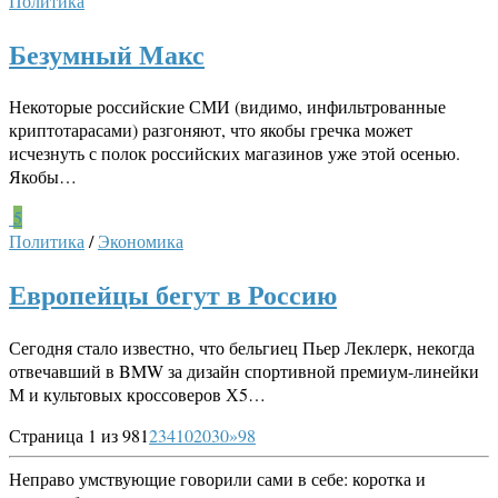
Политика
Безумный Макс
Некоторые российские СМИ (видимо, инфильтрованные
криптотарасами) разгоняют, что якобы гречка может
исчезнуть с полок российских магазинов уже этой осенью.
Якобы…
5
Политика
/
Экономика
Европейцы бегут в Россию
Сегодня стало известно, что бельгиец Пьер Леклерк, некогда
отвечавший в BMW за дизайн спортивной премиум-линейки
М и культовых кроссоверов Х5…
Страница 1 из 98
1
2
3
4
10
20
30
»
98
Неправо умствующие говорили сами в себе: коротка и