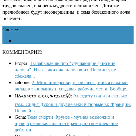
трудов славен, и корень мудрости неподвижен. Дети же
прелюбодеев будут несовершенны, и семя беззаконного ложа
исчезнет.
Свежее:
КОММЕНТАРИИ:
Proper:
Ты забываешь про "удушающие финские
налоги". Из-за таких же налогов из Швеции уже
сбежала...
zeloone:
2. Миллионеры ведут бизнесы, внося важный
вклад в экономику и создавая рабочие места. Вообще...
Ոሉαዙҿτα ಭҿҝҿሉҿʓяҝα〄:
Анегдоту год или сколько
там.. Сидит Дуров и другие зеки в тюрьме во Франции.
Первый зек ...
Gena:
Тема смерти Фрунзе - мутная,возможно и
правда,реальная ашыпка врачей,про комплексное
действи...