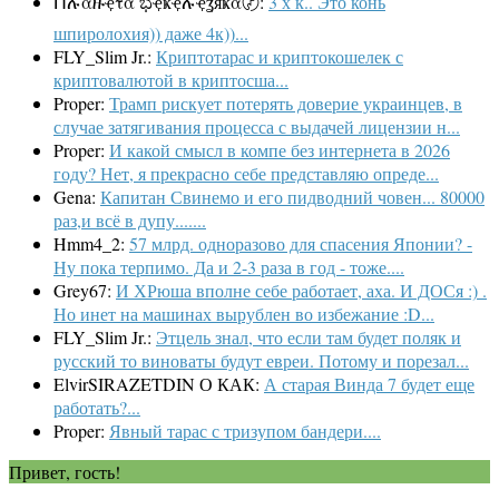
Ոሉαዙҿτα ಭҿҝҿሉҿʓяҝα〄:
3 х к.. Это конь
шпиролохия)) даже 4к))...
FLY_Slim Jr.:
Криптотарас и криптокошелек с
криптовалютой в криптосша...
Proper:
Трамп рискует потерять доверие украинцев, в
случае затягивания процесса с выдачей лицензии н...
Proper:
И какой смысл в компе без интернета в 2026
году? Нет, я прекрасно себе представляю опреде...
Gena:
Капитан Свинемо и его пидводний човен... 80000
раз,и всё в дупу.......
Hmm4_2:
57 млрд. одноразово для спасения Японии? -
Ну пока терпимо. Да и 2-3 раза в год - тоже....
Grey67:
И ХРюша вполне себе работает, аха. И ДОСя :) .
Но инет на машинах вырублен во избежание :D...
FLY_Slim Jr.:
Этцель знал, что если там будет поляк и
русский то виноваты будут евреи. Потому и порезал...
ElvirSIRAZETDIN О КАК:
А старая Винда 7 будет еще
работать?...
Proper:
Явный тарас с тризупом бандери....
Привет, гость!