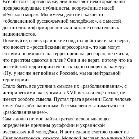
Всё обстоит гораздо хуже, чем полагают некоторые наши
прекраснодушные публицисты, вооружённые идеей
«Русского мира». Мы имеем дело не с какой-то
«оболваненной русскоязычной молодёжью», а с массой
достаточно информированных и вполне сознательных
националистов.
Помилуйте, если украинские солдаты действительно верят,
что воюют с «российскими агрессорами», то как могут
сотнями переходить на территорию «агрессора», не считая,
что при этом сдаются в плен? Они и не верят, потому что на
российской территории очень складно говорят на камеру:
«Ну, у нас же нет войны с Россией, мы на нейтральной
территории».
Стало быть, все усилия в смысле их «разболванивания», с
историческими экскурсами в XVII век или ещё позже, не
имеют особого смысла. Пустая трата времени! Если человек
хочет быть оболваненным, бессмысленно заниматься его
«разболваниванием».
Сам я долго не мог найти краткое исчерпывающее
определение причины русофобии и украинской
русскоязычной молодёжи. И вот недавно смотрю сюжет из
Днепропетровска, кажется. Молодой человек по кличке Мотя