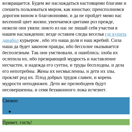
возвращается. Будем же наслаждаться настоящими благами и
спешить пользоваться миром, как юностью; преисполнимся
дорогим вином и благовониями, и да не пройдет мимо нас
весенний цвет жизни; увенчаемся цветами роз прежде,
нежели они увяли; никто из нас не лишай себя участия в
нашем наслаждении; везде оставим следы веселья
где купить
данабол
курьером , ибо это наша доля и наш жребий. Сила
наша да будет законом правды, ибо бессилие оказывается
бесполезным. Так они умствовали, и ошиблись; злоба их
ослепила их, ибо презирающий мудрость и наставление
несчастен, и надежда его суетна, и труды бесплодны, и дела
его непотребны. Жены их несмысленны, и дети их злы,
проклят род их. Плод добрых трудов славен, и корень
мудрости неподвижен. Дети же прелюбодеев будут
несовершенны, и семя беззаконного ложа исчезнет.
Свежее:
Привет, гость!