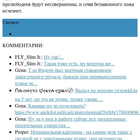
прелюбодеев будут несовершенны, и семя беззаконного ложа
исчезнет.
Свежее:
КОММЕНТАРИИ:
FLY_Slim Jr.:
Ну так!...
FLY_Slim Jr.:
Такая тоже есть, но мензура же...
Gena:
Т-щ Фадеев был знатным стакановцем
лакогольного труда,и ,бывало,при перевыполнении
плана че...
Ոሉαዙҿτα ಭҿҝҿሉҿʓяҝα〄:
Выход на пенсию отложЫли
на 5 лет, но это не точно, позже узнам.....
Gena:
Кашмар,но чо поделовать?
https://www.anekdot.ru/i/caricatures/normal/26/8/6/178600806.
Gena:
Ну да,у них в работе сейчас все дыхательные-
пихательные отверстия....
Proper:
Неправильная картинка - на самом деле тарас с
оксаной не с замотанными ртами, они активно ра...