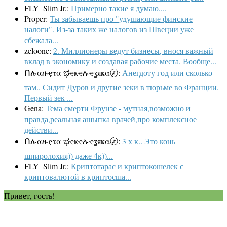
FLY_Slim Jr.:
Примерно такие я думаю....
Proper:
Ты забываешь про "удушающие финские
налоги". Из-за таких же налогов из Швеции уже
сбежала...
zeloone:
2. Миллионеры ведут бизнесы, внося важный
вклад в экономику и создавая рабочие места. Вообще...
Ոሉαዙҿτα ಭҿҝҿሉҿʓяҝα〄:
Анегдоту год или сколько
там.. Сидит Дуров и другие зеки в тюрьме во Франции.
Первый зек ...
Gena:
Тема смерти Фрунзе - мутная,возможно и
правда,реальная ашыпка врачей,про комплексное
действи...
Ոሉαዙҿτα ಭҿҝҿሉҿʓяҝα〄:
3 х к.. Это конь
шпиролохия)) даже 4к))...
FLY_Slim Jr.:
Криптотарас и криптокошелек с
криптовалютой в криптосша...
Привет, гость!