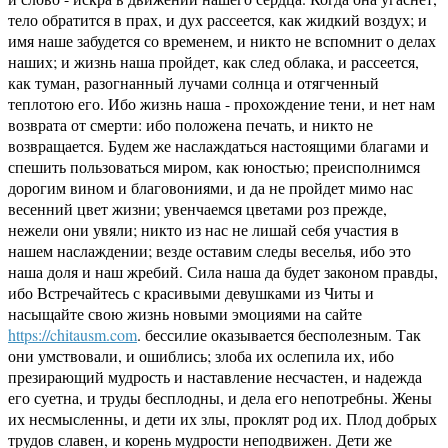
тело обратится в прах, и дух рассеется, как жидкий воздух; и
имя наше забудется со временем, и никто не вспомнит о делах
наших; и жизнь наша пройдет, как след облака, и рассеется,
как туман, разогнанный лучами солнца и отягченный
теплотою его. Ибо жизнь наша - прохождение тени, и нет нам
возврата от смерти: ибо положена печать, и никто не
возвращается. Будем же наслаждаться настоящими благами и
спешить пользоваться миром, как юностью; преисполнимся
дорогим вином и благовониями, и да не пройдет мимо нас
весенний цвет жизни; увенчаемся цветами роз прежде,
нежели они увяли; никто из нас не лишай себя участия в
нашем наслаждении; везде оставим следы веселья, ибо это
наша доля и наш жребий. Сила наша да будет законом правды,
ибо Встречайтесь с красивыми девушками из Читы и
насыщайте свою жизнь новыми эмоциями на сайте
https://chitausm.com
. бессилие оказывается бесполезным. Так
они умствовали, и ошиблись; злоба их ослепила их, ибо
презирающий мудрость и наставление несчастен, и надежда
его суетна, и труды бесплодны, и дела его непотребны. Жены
их несмысленны, и дети их злы, проклят род их. Плод добрых
трудов славен, и корень мудрости неподвижен. Дети же