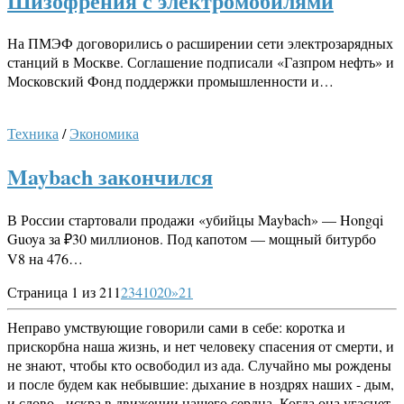
Шизофрения с электромобилями
На ПМЭФ договорились о расширении сети электрозарядных
станций в Москве. Соглашение подписали «Газпром нефть» и
Московский Фонд поддержки промышленности и…
Техника
/
Экономика
Maybach закончился
В России стартовали продажи «убийцы Maybach» — Hongqi
Guoya за ₽30 миллионов. Под капотом — мощный битурбо
V8 на 476…
Страница 1 из 21
1
2
3
4
10
20
»
21
Неправо умствующие говорили сами в себе: коротка и
прискорбна наша жизнь, и нет человеку спасения от смерти, и
не знают, чтобы кто освободил из ада. Случайно мы рождены
и после будем как небывшие: дыхание в ноздрях наших - дым,
и слово - искра в движении нашего сердца. Когда она угаснет,