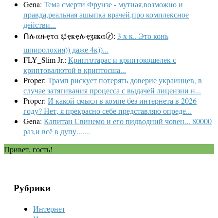
Gena:
Тема смерти Фрунзе - мутная,возможно и
правда,реальная ашыпка врачей,про комплексное
действи...
Ոሉαዙҿτα ಭҿҝҿሉҿʓяҝα〄:
3 х к.. Это конь
шпиролохия)) даже 4к))...
FLY_Slim Jr.:
Криптотарас и криптокошелек с
криптовалютой в криптосша...
Proper:
Трамп рискует потерять доверие украинцев, в
случае затягивания процесса с выдачей лицензии н...
Proper:
И какой смысл в компе без интернета в 2026
году? Нет, я прекрасно себе представляю опреде...
Gena:
Капитан Свинемо и его пидводний човен... 80000
раз,и всё в дупу.......
Привет, гость!
Рубрики
Интернет