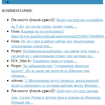
КОММЕНТАРИИ:
Ոሉαዙҿτα ಭҿҝҿሉҿʓяҝα〄:
Выход на пенсию отложЫли
на 5 лет, но это не точно, позже узнам.....
Gena:
Кашмар,но чо поделовать?
https://www.anekdot.ru/i/caricatures/normal/26/8/6/178600806.
Gena:
Ну да,у них в работе сейчас все дыхательные-
пихательные отверстия....
Proper:
Неправильная картинка - на самом деле тарас с
оксаной не с замотанными ртами, они активно ра...
FLY_Slim Jr.:
Примерно такие я думаю....
Proper:
Ты забываешь про "удушающие финские
налоги". Из-за таких же налогов из Швеции уже
сбежала...
zeloone:
2. Миллионеры ведут бизнесы, внося важный
вклад в экономику и создавая рабочие места. Вообще...
Ոሉαዙҿτα ಭҿҝҿሉҿʓяҝα〄:
Анегдоту год или сколько
там.. Сидит Дуров и другие зеки в тюрьме во Франции.
Первый зек ...