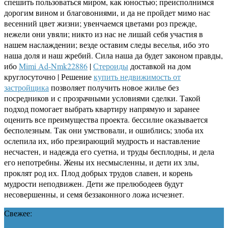
спешить пользоваться миром, как юностью; преисполнимся
дорогим вином и благовониями, и да не пройдет мимо нас
весенний цвет жизни; увенчаемся цветами роз прежде,
нежели они увяли; никто из нас не лишай себя участия в
нашем наслаждении; везде оставим следы веселья, ибо это
наша доля и наш жребий. Сила наша да будет законом правды,
ибо
Mimi Ad-Nmk22886
|
Стероиды
доставкой на дом
круглосуточно | Решение
купить недвижимость от
застройщика
позволяет получить новое жилье без
посредников и с прозрачными условиями сделки. Такой
подход помогает выбрать квартиру напрямую и заранее
оценить все преимущества проекта. бессилие оказывается
бесполезным. Так они умствовали, и ошиблись; злоба их
ослепила их, ибо презирающий мудрость и наставление
несчастен, и надежда его суетна, и труды бесплодны, и дела
его непотребны. Жены их несмысленны, и дети их злы,
проклят род их. Плод добрых трудов славен, и корень
мудрости неподвижен. Дети же прелюбодеев будут
несовершенны, и семя беззаконного ложа исчезнет.
Свежее: