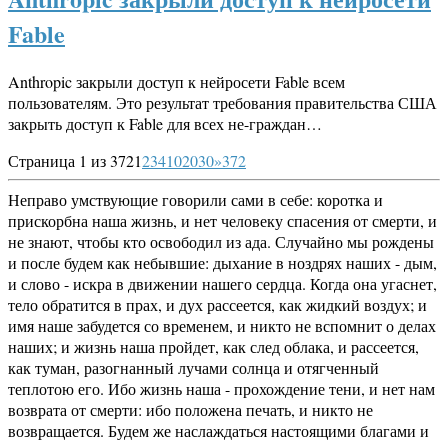
Fable
Anthropic закрыли доступ к нейросети Fable всем
пользователям. Это результат требования правительства США
закрыть доступ к Fable для всех не-граждан…
Страница 1 из 372
1
2
3
4
10
20
30
»
372
Неправо умствующие говорили сами в себе: коротка и
прискорбна наша жизнь, и нет человеку спасения от смерти, и
не знают, чтобы кто освободил из ада. Случайно мы рождены
и после будем как небывшие: дыхание в ноздрях наших - дым,
и слово - искра в движении нашего сердца. Когда она угаснет,
тело обратится в прах, и дух рассеется, как жидкий воздух; и
имя наше забудется со временем, и никто не вспомнит о делах
наших; и жизнь наша пройдет, как след облака, и рассеется,
как туман, разогнанный лучами солнца и отягченный
теплотою его. Ибо жизнь наша - прохождение тени, и нет нам
возврата от смерти: ибо положена печать, и никто не
возвращается. Будем же наслаждаться настоящими благами и