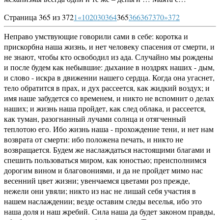
Страница 365 из 372
1
«
10
20
30
364
365
366
367
370
»
372
Неправо умствующие говорили сами в себе: коротка и
прискорбна наша жизнь, и нет человеку спасения от смерти, и
не знают, чтобы кто освободил из ада. Случайно мы рождены
и после будем как небывшие: дыхание в ноздрях наших - дым,
и слово - искра в движении нашего сердца. Когда она угаснет,
тело обратится в прах, и дух рассеется, как жидкий воздух; и
имя наше забудется со временем, и никто не вспомнит о делах
наших; и жизнь наша пройдет, как след облака, и рассеется,
как туман, разогнанный лучами солнца и отягченный
теплотою его. Ибо жизнь наша - прохождение тени, и нет нам
возврата от смерти: ибо положена печать, и никто не
возвращается. Будем же наслаждаться настоящими благами и
спешить пользоваться миром, как юностью; преисполнимся
дорогим вином и благовониями, и да не пройдет мимо нас
весенний цвет жизни; увенчаемся цветами роз прежде,
нежели они увяли; никто из нас не лишай себя участия в
нашем наслаждении; везде оставим следы веселья, ибо это
наша доля и наш жребий. Сила наша да будет законом правды,