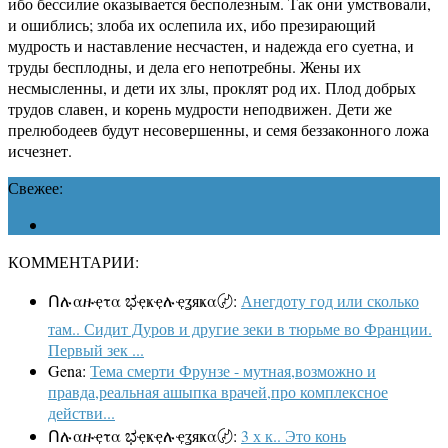
ибо бессилие оказывается бесполезным. Так они умствовали,
и ошиблись; злоба их ослепила их, ибо презирающий
мудрость и наставление несчастен, и надежда его суетна, и
труды бесплодны, и дела его непотребны. Жены их
несмысленны, и дети их злы, проклят род их. Плод добрых
трудов славен, и корень мудрости неподвижен. Дети же
прелюбодеев будут несовершенны, и семя беззаконного ложа
исчезнет.
Свежее:
КОММЕНТАРИИ:
Ոሉαዙҿτα ಭҿҝҿሉҿʓяҝα〄:
Анегдоту год или сколько
там.. Сидит Дуров и другие зеки в тюрьме во Франции.
Первый зек ...
Gena:
Тема смерти Фрунзе - мутная,возможно и
правда,реальная ашыпка врачей,про комплексное
действи...
Ոሉαዙҿτα ಭҿҝҿሉҿʓяҝα〄:
3 х к.. Это конь