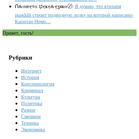
Ոሉαዙҿτα ಭҿҝҿሉҿʓяҝα〄:
Я думаю, что втихаря
рыжЫй строит подводную лодку на которой написано-
Капитан Немо....
Привет, гость!
Рубрики
Интернет
История
Конспирология
Криминал
Культура
Политика
Разное
Смешное
Техника
Экономика