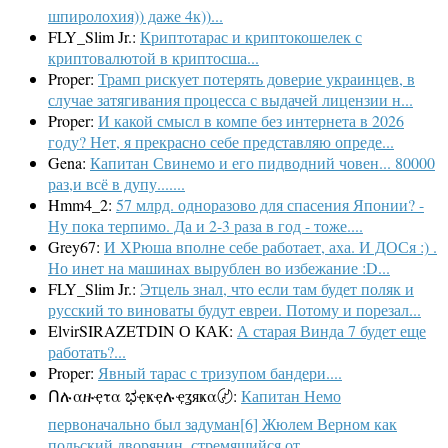
шпиролохия)) даже 4к))...
FLY_Slim Jr.:
Криптотарас и криптокошелек с
криптовалютой в криптосша...
Proper:
Трамп рискует потерять доверие украинцев, в
случае затягивания процесса с выдачей лицензии н...
Proper:
И какой смысл в компе без интернета в 2026
году? Нет, я прекрасно себе представляю опреде...
Gena:
Капитан Свинемо и его пидводний човен... 80000
раз,и всё в дупу.......
Hmm4_2:
57 млрд. одноразово для спасения Японии? -
Ну пока терпимо. Да и 2-3 раза в год - тоже....
Grey67:
И ХРюша вполне себе работает, аха. И ДОСя :) .
Но инет на машинах вырублен во избежание :D...
FLY_Slim Jr.:
Этцель знал, что если там будет поляк и
русский то виноваты будут евреи. Потому и порезал...
ElvirSIRAZETDIN О КАК:
А старая Винда 7 будет еще
работать?...
Proper:
Явный тарас с тризупом бандери....
Ոሉαዙҿτα ಭҿҝҿሉҿʓяҝα〄:
Капитан Немо
первоначально был задуман[6] Жюлем Верном как
польский дворянин, стремящийся от...