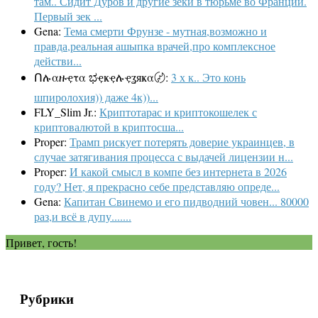
там.. Сидит Дуров и другие зеки в тюрьме во Франции.
Первый зек ...
Gena:
Тема смерти Фрунзе - мутная,возможно и
правда,реальная ашыпка врачей,про комплексное
действи...
Ոሉαዙҿτα ಭҿҝҿሉҿʓяҝα〄:
3 х к.. Это конь
шпиролохия)) даже 4к))...
FLY_Slim Jr.:
Криптотарас и криптокошелек с
криптовалютой в криптосша...
Proper:
Трамп рискует потерять доверие украинцев, в
случае затягивания процесса с выдачей лицензии н...
Proper:
И какой смысл в компе без интернета в 2026
году? Нет, я прекрасно себе представляю опреде...
Gena:
Капитан Свинемо и его пидводний човен... 80000
раз,и всё в дупу.......
Привет, гость!
Рубрики