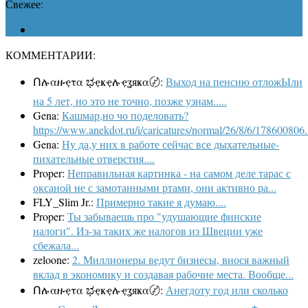
Свежее:
КОММЕНТАРИИ:
Ոሉαዙҿτα ಭҿҝҿሉҿʓяҝα〄:
Выход на пенсию отложЫли
на 5 лет, но это не точно, позже узнам.....
Gena:
Кашмар,но чо поделовать?
https://www.anekdot.ru/i/caricatures/normal/26/8/6/178600806.
Gena:
Ну да,у них в работе сейчас все дыхательные-
пихательные отверстия....
Proper:
Неправильная картинка - на самом деле тарас с
оксаной не с замотанными ртами, они активно ра...
FLY_Slim Jr.:
Примерно такие я думаю....
Proper:
Ты забываешь про "удушающие финские
налоги". Из-за таких же налогов из Швеции уже
сбежала...
zeloone:
2. Миллионеры ведут бизнесы, внося важный
вклад в экономику и создавая рабочие места. Вообще...
Ոሉαዙҿτα ಭҿҝҿሉҿʓяҝα〄:
Анегдоту год или сколько