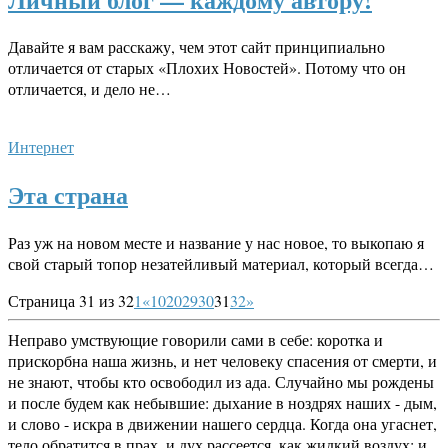
Давайте я вам расскажу, чем этот сайт принципиально
отличается от старых «Плохих Новостей». Потому что он
отличается, и дело не…
Интернет
Эта страна
Раз уж на новом месте и название у нас новое, то выкопаю я
свой старый топор незатейливый материал, который всегда…
Страница 31 из 32
1
«
10
20
29
30
31
32
»
Неправо умствующие говорили сами в себе: коротка и
прискорбна наша жизнь, и нет человеку спасения от смерти, и
не знают, чтобы кто освободил из ада. Случайно мы рождены
и после будем как небывшие: дыхание в ноздрях наших - дым,
и слово - искра в движении нашего сердца. Когда она угаснет,
тело обратится в прах, и дух рассеется, как жидкий воздух; и