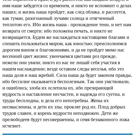
имя наше забудется со временем, и никто не вспомнит о делах
наших; и жизнь наша пройдет, как след облака, и рассеется,
как туман, разогнанный лучами солнца и отягченный
теплотою его. Ибо жизнь наша - прохождение тени, и нет нам
возврата от смерти: ибо положена печать, и никто не
возвращается. Будем же наслаждаться настоящими благами и
спешить пользоваться миром, как юностью; преисполнимся
дорогим вином и благовониями, и да не пройдет мимо нас
весенний цвет жизни; увенчаемся цветами роз прежде,
нежели они увяли; никто из нас не лишай себя участия в
нашем наслаждении; везде оставим следы веселья, ибо это
наша доля и наш жребий. Сила наша да будет законом правды,
ибо бессилие оказывается бесполезным. Так они умствовали,
и ошиблись; злоба их ослепила их, ибо презирающий
мудрость и наставление несчастен, и надежда его суетна, и
труды бесплодны, и дела его непотребны. Жены их
несмысленны, и дети их злы, проклят род их. Плод добрых
трудов славен, и корень мудрости неподвижен. Дети же
прелюбодеев будут несовершенны, и семя беззаконного ложа
исчезнет.