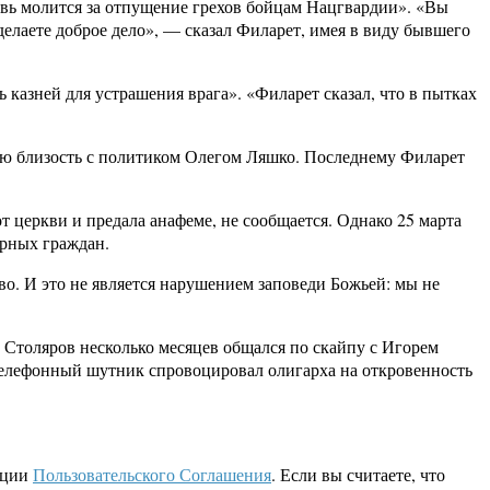
ковь молится за отпущение грехов бойцам Нацгвардии». «Вы
делаете доброе дело», — сказал Филарет, имея в виду бывшего
ь казней для устрашения врага». «Филарет сказал, что в пытках
ную близость с политиком Олегом Ляшко. Последнему Филарет
т церкви и предала анафеме, не сообщается. Однако 25 марта
ирных граждан.
во. И это не является нарушением заповеди Божьей: мы не
Столяров несколько месяцев общался по скайпу с Игорем
елефонный шутник спровоцировал олигарха на откровенность
кции
Пользовательского Соглашения
. Если вы считаете, что