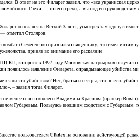
ался. В ответ на это Филарет заявил, что «вся украинская цер
ломойского. Грехи — это его грехи, а вы под его руководством 
 Филарет «сослался на Ветхий Завет», усмотрев там «допустимост
, — отметил Столяров.
а и комбата Семенченко признался священнику, что имел интим
ужеложства, приняв во внимание его раскаяние.
УПЦ КП, которого в 1997 году Московская патриархия отлучила о
ркви появилось заявление Филарета, оправдывающее убийства м
ся ли это убийством? Нет, братья и сестры, это не есть убийст
лю», – заявил тогда Филарет.
е менее своего коллеги Владимира Краснова (пранкер Вован). 
влом Губаревым. Пользуясь внешним сходством с Губаревым, т
Ufadex
бществе пользователем
на основании действующей реда