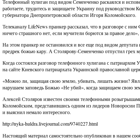
Телефонный хулиган под видом Семенченко раскаялся и исповед
работаете, трудитесь и защищаете Украину под руководством Ко
губернатора Днепропетровской области Игоря Коломойского.
Телеканалу LifeNews пранкер рассказал, что в разговоре с ним
ничего страшного нет, если мучители борются за правое дело»
На этом пранкер не остановился и все еще под видом депутат
предрек божью кару. А Столярову-Семенченко отпустил грех м
Когда состоялся разговор телефонного хулигана с патриархом 
на сайте Киевского патриархата Украинской православной це
«Можно ли, защищая свою землю, убивать, лишать жизни? Являет
нарушаем заповедь Божью «Не убий», когда защищаем свою зем
Алексей Столяров известен своими телефонными розыгрышами н
Коломойским, представившись одним из лидеров Новоросии Па
и выяснил немало интересного.
http://nyka-huldra.livejournal.com/9740227.html
Настоящий материал самостоятельно опубликован в нашем соо