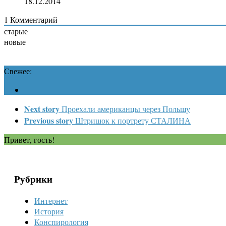
18.12.2014
1
Комментарий
старые
новые
Свежее:
Next story
Проехали американцы через Польшу
Previous story
Штришок к портрету СТАЛИНА
Привет, гость!
Рубрики
Интернет
История
Конспирология