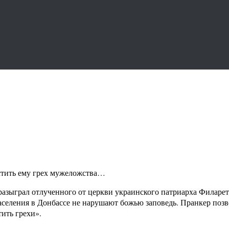
стить ему грех мужеложства…
разыграл отлученного от церкви украинского патриарха Филарет
населения в Донбассе не нарушают божью заповедь. Пранкер по
ить грехи».