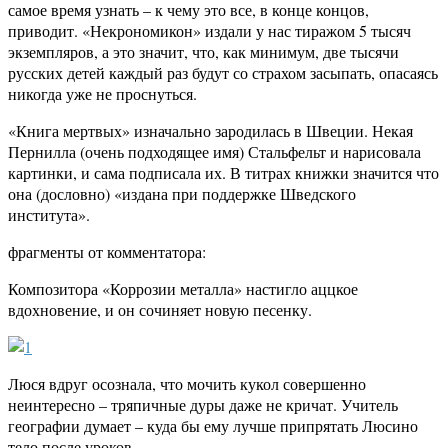
самое время узнать – к чему это все, в конце концов,
приводит. «Некрономикон» издали у нас тиражом 5 тысяч
экземпляров, а это значит, что, как минимум, две тысячи
русских детей каждый раз будут со страхом засыпать, опасаясь
никогда уже не проснуться.
«Книга мертвых» изначально зародилась в Швеции. Некая
Пернилла (очень подходящее имя) Стальфельт и нарисовала
картинки, и сама подписала их. В титрах книжки значится что
она (дословно) «издана при поддержке Шведского
института».
фрагменты от комментатора:
Композитора «Коррозии металла» настигло аццкое
вдохновение, и он сочиняет новую песенку.
Люся вдруг осознала, что мочить кукол совершенно
неинтересно – тряпичные дуры даже не кричат. Учитель
географии думает – куда бы ему лучше припрятать Люсино
тело после уроков.