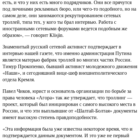
есть, и что у них есть много подрядчиков. Они все прячутся
под личинами рекламных бюро, или чего-то подобного, но на
самом деле, они занимаются рекрутированием сетевых
троллей, типа тех, у кого ты брал интервью. Работа с
иностранными сетевыми форумами ведется подобным же
образом», — говорит Klisjin.
Знаменитый русский сетевой активист подтверждает в
интервью нашей газете, что именно администрация Путина
является матерью фабрик троллей во многих частях России.
Тимур Прокопенко, бывший активист молодежного движения
«Наши», и сегодняшний вице-шеф внешнеполитического
отдела Кремля.
Павел Чиков, юрист и основатель организации по борьбе за
права человека «Агора» так же утверждает, что троллинг —
проект, который был инициирован с самого высокого места в
России, и что эти выплывшие от «Шалтай-Болтая» документы
имеют высокую степень правдоподобности.
«Эта информация была уже известна некоторое время, что и
подтверждается данным документом. И это уже не первый