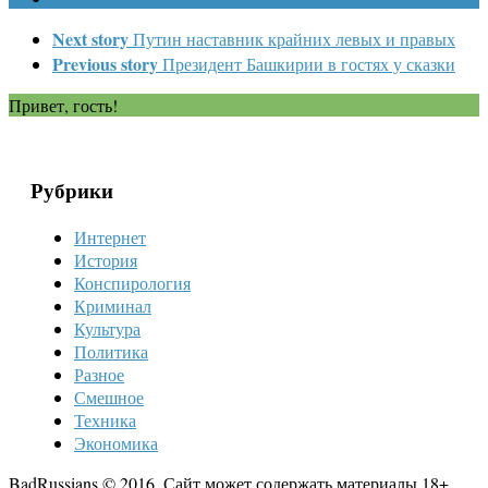
Next story
Путин наставник крайних левых и правых
Previous story
Президент Башкирии в гостях у сказки
Привет, гость!
Рубрики
Интернет
История
Конспирология
Криминал
Культура
Политика
Разное
Смешное
Техника
Экономика
BadRussians © 2016. Сайт может содержать материалы 18+