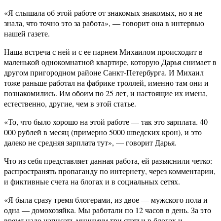
«Я слышала об этой работе от знакомых знакомых, но я не
знала, что точно это за работа», — говорит она в интервью
нашей газете.
Наша встреча с ней и с ее парнем Михаилом происходит в
маленькой однокомнатной квартире, которую Дарья снимает в
другом пригородном районе Санкт-Петербурга. И Михаил
тоже раньше работал на фабрике троллей, именно там они и
познакомились. Им обоим по 25 лет, и настоящие их имена,
естественно, другие, чем в этой статье.
«То, что было хорошо на этой работе — так это зарплата. 40
000 рублей в месяц (примерно 5000 шведских крон), и это
далеко не средняя зарплата тут», — говорит Дарья.
Что из себя представляет данная работа, ей разъяснили четко:
распространять пропаганду по интернету, через комментарии,
и фиктивные счета на блогах и в социальных сетях.
«Я была сразу тремя блогерами, из двое — мужского пола и
одна — домохозяйка. Мы работали по 12 часов в день. За это
время надо написать минимум три статьи в блогах и