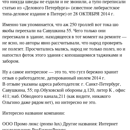
что никуда шведы не ездили и не звонили, а тупо переписали
статью из «Делового Петербурга» (известное либерастское
типа-деловое издание в Питере) от 28 ОКТЯБРЯ 2014 г.
Именно там упоминается, что аж 250 троллей вот тока шо
якобы переехали на Савушкина 55. Чего только они
переезжали в здание, находящееся в тот момент на ремонте —
не ясно, но авторы явно рассчитывали, что народ проверять
не полезет. Просчитались малясь, народ не только полез, но и
напостил фоток этого здания с копошащимися таджиками и
забором.
Ну а самое интересное — это то, что гугл бережно хранит
отзыв о работодателе, датированный июлем 2014 г.
В отзыве указаны адреса работодателя: г. Санкт-Петербург,
Савушкина, 55; пр.Обуховской обороны д.120, литер К , офис
411; наб. Обводного канала,211 (как видите, никакого
Ольгино даже рядом нет), но интересно не это.
Интересно название компании:
ООО Промо люкс (promo lux) Другие названия: Интернет
исследования; РосБизнесРесурс,