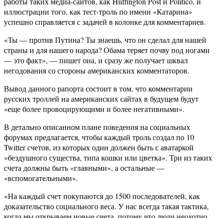
работы таких медиа-сайтов, как Huffington Post и Politico, и
иллюстрации того, как тест-троль по имени «Катарина»
успешно справляется с задачей в колонке для комментариев.
«Ты — против Путина? Ты знаешь, что он сделал для нашей
страны и для нашего народа? Обама теряет почву под ногами
— это факт», — пишет она, и сразу же получает шквал
негодования со стороны американских комментаторов.
Вывод данного рапорта состоит в том, что комментарии
русских троллей на американских сайтах в будущем будут
«еще более провоцирующими и более негативными».
В детально описанном плане поведения на социальных
форумах предлагается, чтобы каждый троль создал по 10
Twitter счетов, из которых один должен быть с аватаркой
«бездушного существа, типа кошки или цветка». Три из таких
счета должны быть «главными», а остальные —
«вспомогательными».
«На каждый счет покупаются до 1500 последователей, как
доказательство социального веса. У нас всегда такая тактика,
когда мы открываем новые счета, потому что люди неохотно