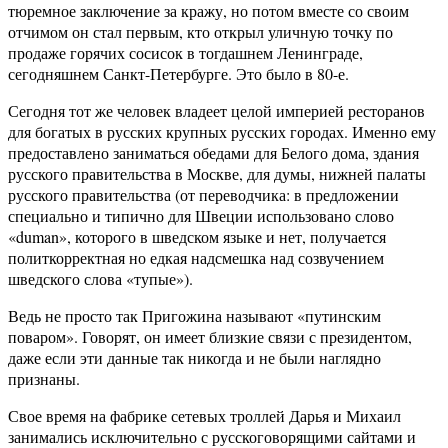
тюремное заключение за кражу, но потом вместе со своим
отчимом он стал первым, кто открыл уличную точку по
продаже горячих сосисок в тогдашнем Ленинграде,
сегодняшнем Санкт-Петербурге. Это было в 80-е.
Сегодня тот же человек владеет целой империей ресторанов
для богатых в русских крупных русских городах. Именно ему
предоставлено заниматься обедами для Белого дома, здания
русского правительства в Москве, для думы, нижней палаты
русского правительства (от переводчика: в предложении
специально и типично для Швеции использовано слово
«duman», которого в шведском языке и нет, получается
политкорректная но едкая надсмешка над созвучением
шведского слова «тупые»).
Ведь не просто так Пригожина называют «путинским
поваром». Говорят, он имеет близкие связи с президентом,
даже если эти данные так никогда и не были наглядно
признаны.
Свое время на фабрике сетевых троллей Дарья и Михаил
занимались исключительно с русскоговорящими сайтами и