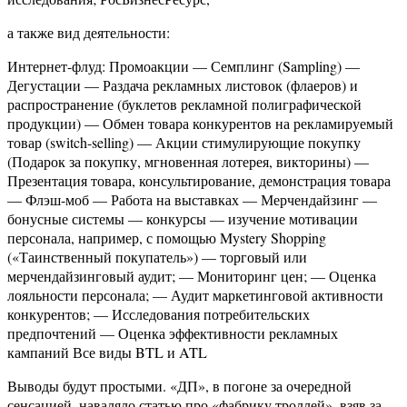
а также вид деятельности:
Интернет-флуд: Промоакции — Семплинг (Sampling) —
Дегустации — Раздача рекламных листовок (флаеров) и
распространение (буклетов рекламной полиграфической
продукции) — Обмен товара конкурентов на рекламируемый
товар (switch-selling) — Акции стимулирующие покупку
(Подарок за покупку, мгновенная лотерея, викторины) —
Презентация товара, консультирование, демонстрация товара
— Флэш-моб — Работа на выставках — Мерчендайзинг —
бонусные системы — конкурсы — изучение мотивации
персонала, например, с помощью Mystery Shopping
(«Таинственный покупатель») — торговый или
мерчендайзинговый аудит; — Мониторинг цен; — Оценка
лояльности персонала; — Аудит маркетинговой активности
конкурентов; — Исследования потребительских
предпочтений — Оценка эффективности рекламных
кампаний Все виды BTL и ATL
Выводы будут простыми. «ДП», в погоне за очередной
сенсацией, наваляло статью про «фабрику троллей», взяв за