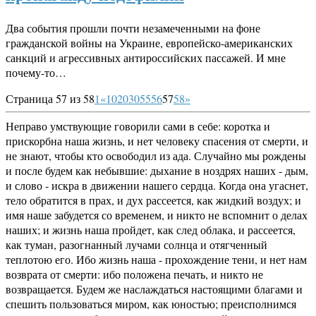
Два события прошли почти незамеченными на фоне
гражданской войны на Украине, европейско-американских
санкций и агрессивных антироссийских пассажей. И мне
почему-то…
Страница 57 из 58
1
«
10
20
30
55
56
57
58
»
Неправо умствующие говорили сами в себе: коротка и
прискорбна наша жизнь, и нет человеку спасения от смерти, и
не знают, чтобы кто освободил из ада. Случайно мы рождены
и после будем как небывшие: дыхание в ноздрях наших - дым,
и слово - искра в движении нашего сердца. Когда она угаснет,
тело обратится в прах, и дух рассеется, как жидкий воздух; и
имя наше забудется со временем, и никто не вспомнит о делах
наших; и жизнь наша пройдет, как след облака, и рассеется,
как туман, разогнанный лучами солнца и отягченный
теплотою его. Ибо жизнь наша - прохождение тени, и нет нам
возврата от смерти: ибо положена печать, и никто не
возвращается. Будем же наслаждаться настоящими благами и
спешить пользоваться миром, как юностью; преисполнимся