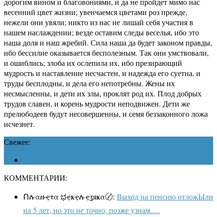
дорогим вином и благовониями, и да не пройдет мимо нас
весенний цвет жизни; увенчаемся цветами роз прежде,
нежели они увяли; никто из нас не лишай себя участия в
нашем наслаждении; везде оставим следы веселья, ибо это
наша доля и наш жребий. Сила наша да будет законом правды,
ибо бессилие оказывается бесполезным. Так они умствовали,
и ошиблись; злоба их ослепила их, ибо презирающий
мудрость и наставление несчастен, и надежда его суетна, и
труды бесплодны, и дела его непотребны. Жены их
несмысленны, и дети их злы, проклят род их. Плод добрых
трудов славен, и корень мудрости неподвижен. Дети же
прелюбодеев будут несовершенны, и семя беззаконного ложа
исчезнет.
Свежее:
КОММЕНТАРИИ:
Ոሉαዙҿτα ಭҿҝҿሉҿʓяҝα〄:
Выход на пенсию отложЫли
на 5 лет, но это не точно, позже узнам.....