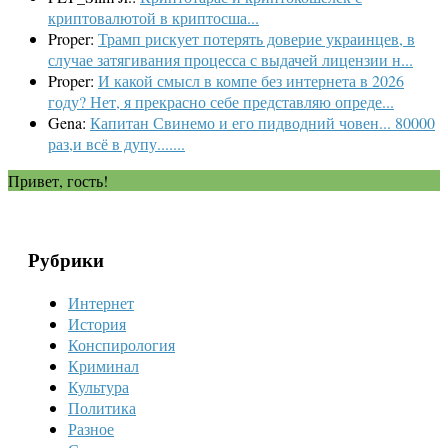
криптовалютой в криптосша...
Proper:
Трамп рискует потерять доверие украинцев, в
случае затягивания процесса с выдачей лицензии н...
Proper:
И какой смысл в компе без интернета в 2026
году? Нет, я прекрасно себе представляю опреде...
Gena:
Капитан Свинемо и его пидводний човен... 80000
раз,и всё в дупу.......
Привет, гость!
Рубрики
Интернет
История
Конспирология
Криминал
Культура
Политика
Разное