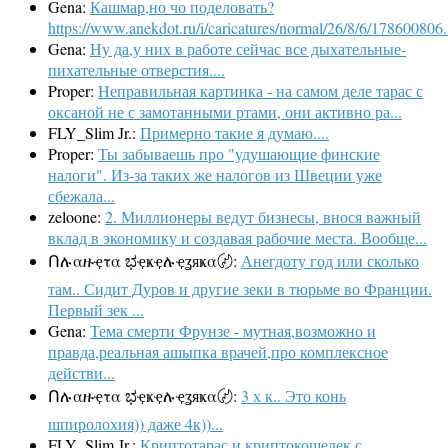
Gena:
Кашмар,но чо поделовать?
https://www.anekdot.ru/i/caricatures/normal/26/8/6/178600806.
Gena:
Ну да,у них в работе сейчас все дыхательные-
пихательные отверстия....
Proper:
Неправильная картинка - на самом деле тарас с
оксаной не с замотанными ртами, они активно ра...
FLY_Slim Jr.:
Примерно такие я думаю....
Proper:
Ты забываешь про "удушающие финские
налоги". Из-за таких же налогов из Швеции уже
сбежала...
zeloone:
2. Миллионеры ведут бизнесы, внося важный
вклад в экономику и создавая рабочие места. Вообще...
Ոሉαዙҿτα ಭҿҝҿሉҿʓяҝα〄:
Анегдоту год или сколько
там.. Сидит Дуров и другие зеки в тюрьме во Франции.
Первый зек ...
Gena:
Тема смерти Фрунзе - мутная,возможно и
правда,реальная ашыпка врачей,про комплексное
действи...
Ոሉαዙҿτα ಭҿҝҿሉҿʓяҝα〄:
3 х к.. Это конь
шпиролохия)) даже 4к))...
FLY_Slim Jr.:
Криптотарас и криптокошелек с