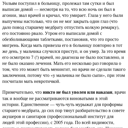
Уильям поступил в больницу, пролежал там сутки и был
выписан домой — несмотря на то, что всю ночь он был в
агонии, звал врачей и кричал, что умирает. Глаза у него были
выпучены настолько, что он не мог закрыть один глаз (что
дало повод старшему медбрату отпустить колкую ремарку),
его постоянно рвало. Утром его выписали домой с
обезболивающими таблетками, постановив, что это просто
мигрень. Когда мать привезла его в больницу повторно в тот
же день, у мальчика случился приступ, и он умер. За это время
его осмотрело 7 (!) врачей, но диагноза не было поставлено, и
не было оказано лечения. Мать его несколько раз говорила о
том, что это может быть менингит, но врачи не сделали такого
заключения, потому что «у мальчика не было сыпи», при этом
посчитали мать невротичкой.
никто не был уволен или наказан
Примечательно, что
, врачи
так и вообще не рассматриваются виноватыми в этой
истории. Единственное — чуть-чуть мурыжат для проформы
старшего медбрата, до сих пор тянут разбирательство в совете
акушеров и санитаров (профессиональный институт для
людей этой профессии), с 2005 года. По всей видимости,