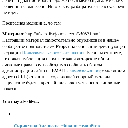
лечить и диагностировать должен был медбрат, ага. Никаких
решений не вынесено. Ни о каком разбирательстве в суде речи
не идет.
Прекрасная медицина, чо там.
Материал
: http://ufadex.livejournal.com/350821.html
Настоящий материал самостоятельно опубликован в нашем
Proper
сообществе пользователем
на основании действующей
редакции
Пользовательского Соглашения
. Если вы считаете,
что такая публикация нарушает ваши авторские и/или
смежные права, вам необходимо сообщить об этом
администрации сайта на EMAIL
abuse@newru.org
с указанием
адреса (URL) страницы, содержащей спорный материал.
Нарушение будет в кратчайшие сроки устранено, виновные
наказаны.
You may also like...
Сирия: над Алеппо не сбивали самолётов