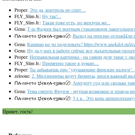
Proper:
Это да, контроль не спит....
FLY_Slim Jr.:
Ну так!...
FLY_Slim Jr.:
Такая тоже есть, но мензура же...
Gena:
Т-щ Фадеев был знатным стакановцем лакогольного 
Ոሉαዙҿτα ಭҿҝҿሉҿʓяҝα〄:
Выход на пенсию отложЫли на 5
Gena:
Кашмар,но чо поделовать? https://www.anekdot.ru/i/ca
Gena:
Ну да,у них в работе сейчас все дыхательные-пихате
Proper:
Неправильная картинка - на самом деле тарас с ок
FLY_Slim Jr.:
Примерно такие я думаю....
Proper:
Ты забываешь про "удушающие финские налоги". И
zeloone:
2. Миллионеры ведут бизнесы, внося важный вкла
Ոሉαዙҿτα ಭҿҝҿሉҿʓяҝα〄:
Анегдоту год или сколько там
Gena:
Тема смерти Фрунзе - мутная,возможно и правда,ре
Ոሉαዙҿτα ಭҿҝҿሉҿʓяҝα〄:
3 х к.. Это конь шпиролохия)) 
Привет, гость!