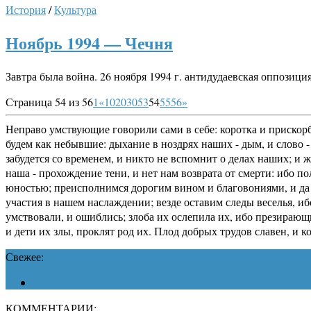
История
/
Культура
Ноябрь 1994 — Чечня
Завтра была война. 26 ноября 1994 г. антидудаевская оппози
Страница 54 из 56
1
«
10
20
30
53
54
55
56
»
Неправо умствующие говорили сами в себе: коротка и прискорб
будем как небывшие: дыхание в ноздрях наших - дым, и слово - 
забудется со временем, и никто не вспомнит о делах наших; и 
наша - прохождение тени, и нет нам возврата от смерти: ибо п
юностью; преисполнимся дорогим вином и благовониями, и да н
участия в нашем наслаждении; везде оставим следы веселья, иб
умствовали, и ошиблись; злоба их ослепила их, ибо презирающ
и дети их злы, проклят род их. Плод добрых трудов славен, и 
Свежее:
КОММЕНТАРИИ: