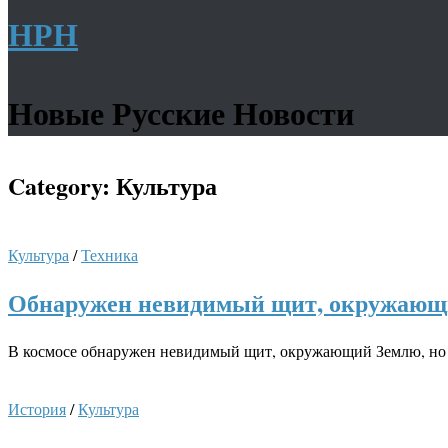
НРН
Новые Русские Новости
Category:
Культура
Культура
/
Техника
Обнаружен невидимый щит, окружающ
В космосе обнаружен невидимый щит, окружающий Землю, но и
История
/
Культура