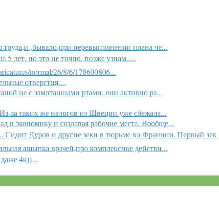
труда,и ,бывало,при перевыполнении плана че...
 лет, но это не точно, позже узнам.....
ricatures/normal/26/8/6/178600806...
льные отверстия....
саной не с замотанными ртами, они активно ра...
з-за таких же налогов из Швеции уже сбежала...
д в экономику и создавая рабочие места. Вообще...
.. Сидит Дуров и другие зеки в тюрьме во Франции. Первый зек .
альная ашыпка врачей,про комплексное действи...
даже 4к))...