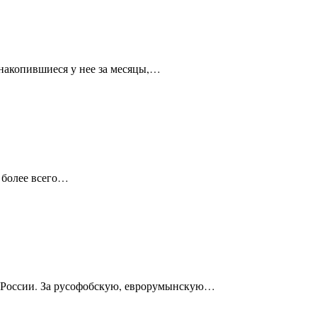
 накопившиеся у нее за месяцы,…
о более всего…
ов России. За русофобскую, еврорумынскую…