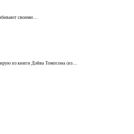
ин вбивают своими…
итирую из книги Дэйва Томпсона (из…