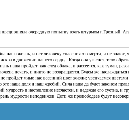
ция предприняла очередную попытку взять штурмом г.Грозный. А
на наша жизнь, и нет человеку спасения от смерти, и не знают,
искра в движении нашего сердца. Когда она угаснет, тело обрати
жизнь наша пройдет, как след облака, и рассеется, как туман, р
оложена печать, и никто не возвращается. Будем же наслаждатьс
е пройдет мимо нас весенний цвет жизни; увенчаемся цветами р
о это наша доля и наш жребий. Сила наша да будет законом прав
ий мудрость и наставление несчастен, и надежда его суетна, и 
корень мудрости неподвижен. Дети же прелюбодеев будут несовер