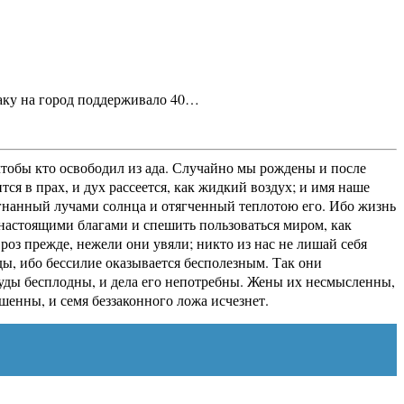
таку на город поддерживало 40…
 чтобы кто освободил из ада. Случайно мы рождены и после
тся в прах, и дух рассеется, как жидкий воздух; и имя наше
азогнанный лучами солнца и отягченный теплотою его. Ибо жизнь
я настоящими благами и спешить пользоваться миром, как
оз прежде, нежели они увяли; никто из нас не лишай себя
ды, ибо бессилие оказывается бесполезным. Так они
труды бесплодны, и дела его непотребны. Жены их несмысленны,
шенны, и семя беззаконного ложа исчезнет.