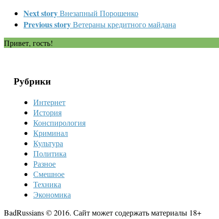
Next story
Внезапный Порошенко
Previous story
Ветераны кредитного майдана
Привет, гость!
Рубрики
Интернет
История
Конспирология
Криминал
Культура
Политика
Разное
Смешное
Техника
Экономика
BadRussians © 2016. Сайт может содержать материалы 18+