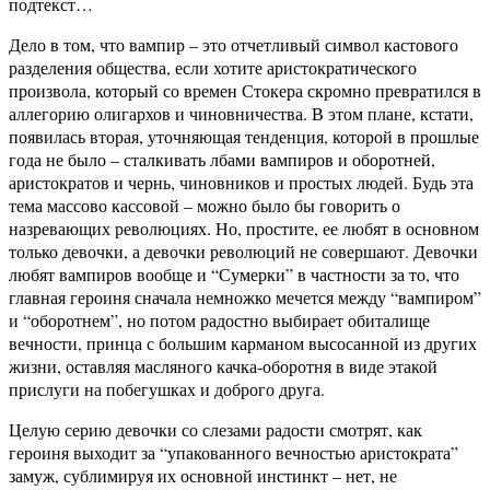
подтекст…
Дело в том, что вампир – это отчетливый символ кастового
разделения общества, если хотите аристократического
произвола, который со времен Стокера скромно превратился в
аллегорию олигархов и чиновничества. В этом плане, кстати,
появилась вторая, уточняющая тенденция, которой в прошлые
года не было – сталкивать лбами вампиров и оборотней,
аристократов и чернь, чиновников и простых людей. Будь эта
тема массово кассовой – можно было бы говорить о
назревающих революциях. Но, простите, ее любят в основном
только девочки, а девочки революций не совершают. Девочки
любят вампиров вообще и “Сумерки” в частности за то, что
главная героиня сначала немножко мечется между “вампиром”
и “оборотнем”, но потом радостно выбирает обиталище
вечности, принца с большим карманом высосанной из других
жизни, оставляя масляного качка-оборотня в виде этакой
прислуги на побегушках и доброго друга.
Целую серию девочки со слезами радости смотрят, как
героиня выходит за “упакованного вечностью аристократа”
замуж, сублимируя их основной инстинкт – нет, не