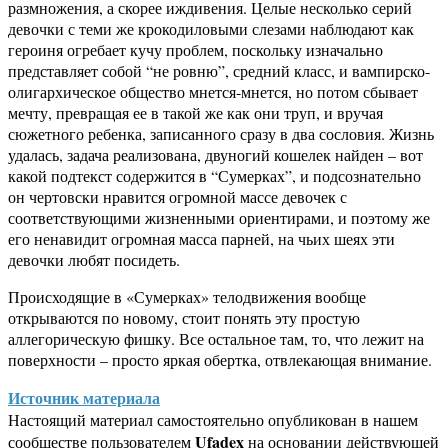
размножения, а скорее иждивения. Целые несколько серий
девочки с теми же крокодиловыми слезами наблюдают как
героиня огребает кучу проблем, поскольку изначально
представляет собой “не ровню”, средний класс, и вампирско-
олигархическое общество мнется-мнется, но потом сбывает
мечту, превращая ее в такой же как они труп, и вручая
сюжетного ребенка, записанного сразу в два сословия. Жизнь
удалась, задача реализована, двуногий кошелек найден – вот
какой подтекст содержится в “Сумерках”, и подсознательно
он чертовски нравится огромной массе девочек с
соответствующими жизненными ориентирами, и поэтому же
его ненавидит огромная масса парней, на чьих шеях эти
девочки любят посидеть.
Происходящие в «Сумерках» телодвижения вообще
открываются по новому, стоит понять эту простую
аллегорическую фишку. Все остальное там, то, что лежит на
поверхности – просто яркая обертка, отвлекающая внимание.
Источник материала
Настоящий материал самостоятельно опубликован в нашем
Ufadex
сообществе пользователем
на основании действующей