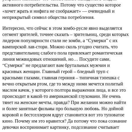
активного потребительства. Потому что существо которое
«хочет жрать и нифига не соображает» — очевидный и
неприкрытый символ общества потребления.
Интересно, что сейчас в этом зомбо-русле явно выделяется
сегмент зрителей, точнее сказать – зрительниц, среди которых
лидером популярности стали не зомби, а “Сумерки” с их
вампирской лав-стори. Можно сколь угодно считать, что
представительниц слабого пола привлекает романтическая
линия межвидовых отношений, но… Посудите сами,
“Сумерки” не предлагают вам брутальных мужчин и
красивых женщин. Главный герой – бледный труп с
красными глазами, главная героиня – типичная тэпешка с
вечно открытым ртом, где то между ними мечется политый
маслом качок, у которого полтора выражения лица, и все это
происходит в какой-то американской глухомани. Не очень
тянет на женские мечты, правда? При желании можно найти
и более занятные фильмы про большую любовь. Но дойной
коровой и бестселлером вдруг становится вот это туповатое
кино. Почему им это нравится? Да потому что пока сознание
девочки воспринимает картинку, подсознание считывает