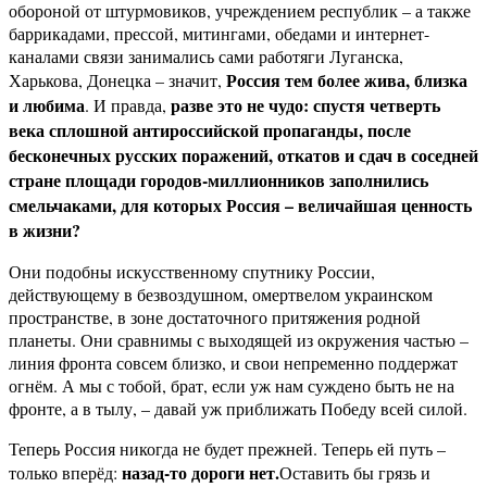
обороной от штурмовиков, учреждением республик – а также
баррикадами, прессой, митингами, обедами и интернет-
каналами связи занимались сами работяги Луганска,
Россия тем более жива, близка
Харькова, Донецка – значит,
и любима
разве это не чудо: спустя четверть
. И правда,
века сплошной антироссийской пропаганды, после
бесконечных русских поражений, откатов и сдач в соседней
стране площади городов-миллионников заполнились
смельчаками, для которых Россия – величайшая ценность
в жизни?
Они подобны искусственному спутнику России,
действующему в безвоздушном, омертвелом украинском
пространстве, в зоне достаточного притяжения родной
планеты. Они сравнимы с выходящей из окружения частью –
линия фронта совсем близко, и свои непременно поддержат
огнём. А мы с тобой, брат, если уж нам суждено быть не на
фронте, а в тылу, – давай уж приближать Победу всей силой.
Теперь Россия никогда не будет прежней. Теперь ей путь –
назад-то дороги нет.
только вперёд:
Оставить бы грязь и