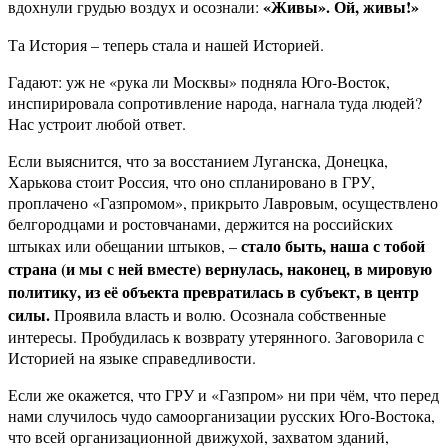
«Живы». Ой, живы!»
вдохнули грудью воздух и осознали:
Та История – теперь стала и нашей Историей.
Гадают: уж не «рука ли Москвы» подняла Юго-Восток,
инспирировала сопротивление народа, нагнала туда людей?
Нас устроит любой ответ.
Если выяснится, что за восстанием Луганска, Донецка,
Харькова стоит Россия, что оно спланировано в ГРУ,
проплачено «Газпромом», прикрыто Лавровым, осуществлено
белгородцами и ростовчанами, держится на российских
стало быть, наша с тобой
штыках или обещании штыков, –
страна (и мы с ней вместе) вернулась, наконец, в мировую
политику, из её объекта превратилась в субъект, в центр
силы.
Проявила власть и волю. Осознала собственные
интересы. Пробудилась к возврату утерянного. Заговорила с
Историей на языке справедливости.
Если же окажется, что ГРУ и «Газпром» ни при чём, что перед
нами случилось чудо самоорганизации русских Юго-Востока,
что всей организационной движухой, захватом зданий,