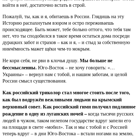
войти в неё, достаточно встать в строй.
Пожалуй, ты, как и я, обитаешь в России. Глядишь на эту
Историю распахнутым взором и остро переживаешь
происходящее. Быть может, тебе больно оттого, что тебя там
нет, что ты сподобился в такое время остаться дома посреди
дурацких забот и страхов – как и я, – и стыд за собственную
никчёмность мажет щёки чем-то мокрым.
Мы больше не
Не кори себя, не рви в клочья душу.
бессмысленны.
Юго-Восток – не хочу говорить: «…
Украины» – вернул нам с тобой, и нашим заботам, и целой
России смысл существования.
Как российский триколор стал многое стоить после того,
как был водружён вежливыми людьми на крымский
верховный совет. Как российский гимн получил подлинное
рождение в одну из луганских ночей –
когда тысячи русских
людей в чужом, таком нелепом государстве вдруг запели его
на площади в свете «мобил». Так и мы с тобой и с Россией
теперь вдруг – в дни Юго-Востока – встали ногами на землю,