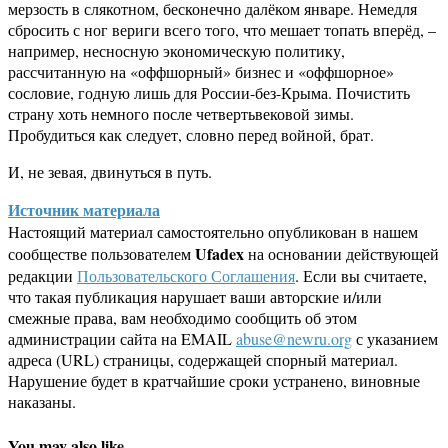
мерзость в слякотном, бесконечно далёком январе. Немедля
сбросить с ног вериги всего того, что мешает топать вперёд, –
например, несносную экономическую политику,
рассчитанную на «оффшорный» бизнес и «оффшорное»
сословие, годную лишь для России-без-Крыма. Почистить
страну хоть немного после четвертьвековой зимы.
Пробудиться как следует, словно перед войной, брат.
И, не зевая, двинуться в путь.
Источник материала
Настоящий материал самостоятельно опубликован в нашем
Ufadex
сообществе пользователем
на основании действующей
редакции
Пользовательского Соглашения
. Если вы считаете,
что такая публикация нарушает ваши авторские и/или
смежные права, вам необходимо сообщить об этом
администрации сайта на EMAIL
abuse@newru.org
с указанием
адреса (URL) страницы, содержащей спорный материал.
Нарушение будет в кратчайшие сроки устранено, виновные
наказаны.
You may also like...