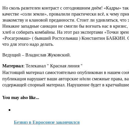
Но сколь разителен контраст с сегодняшним днём! «Кадры» та
качестве «соли земли», провалили практически всё, к чему пр
знакомству и клановой преданности. Стоит ли удивляться, что
Никакие западные санкции не смогли бы вогнать нас в кризис
хлеб и собирать комбайны. На этот раз экспертами «Точки з
«Росагромаш» ( бывший Ростсельмаш ) Константин БАБКИН. Он
что для этого надо делать.
Ведущий – Владислав Жуковский.
Материал
: Телеканал " Красная линия "
Настоящий материал самостоятельно опубликован в нашем соо
публикация нарушает ваши авторские и/или смежные права, в
содержащей спорный материал. Нарушение будет в кратчайшие
You may also like...
Безвиз в Евросоюзе закончился