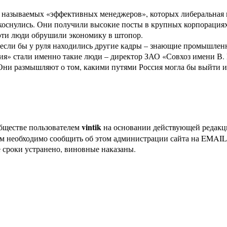
к называемых «эффективных менеджеров», которых либеральная 
икоснулись. Они получили высокие посты в крупных корпорациях
 эти люди обрушили экономику в штопор.
, если бы у руля находились другие кадры – знающие промышле
рения» стали именно такие люди – директор ЗАО «Совхоз имени
и размышляют о том, какими путями Россия могла бы выйти из 
vintik
бществе пользователем
на основании действующей редак
ам необходимо сообщить об этом администрации сайта на EMAI
 сроки устранено, виновные наказаны.