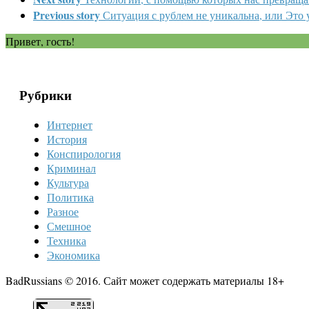
Previous story
Ситуация с рублем не уникальна, или Это
Привет, гость!
Рубрики
Интернет
История
Конспирология
Криминал
Культура
Политика
Разное
Смешное
Техника
Экономика
BadRussians © 2016. Сайт может содержать материалы 18+