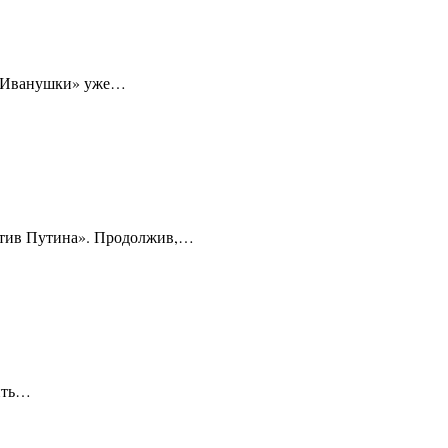
е «Иванушки» уже…
ротив Путина». Продолжив,…
жить…