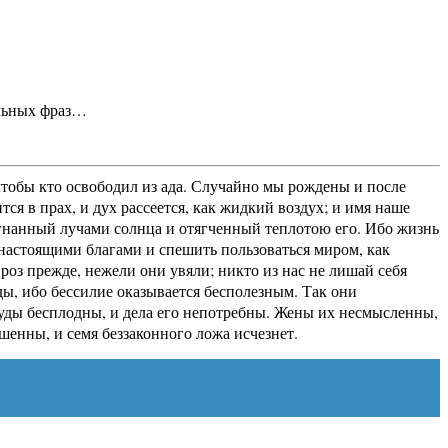
альных фраз…
 чтобы кто освободил из ада. Случайно мы рождены и после
тся в прах, и дух рассеется, как жидкий воздух; и имя наше
азогнанный лучами солнца и отягченный теплотою его. Ибо жизнь
я настоящими благами и спешить пользоваться миром, как
оз прежде, нежели они увяли; никто из нас не лишай себя
ды, ибо бессилие оказывается бесполезным. Так они
труды бесплодны, и дела его непотребны. Жены их несмысленны,
шенны, и семя беззаконного ложа исчезнет.