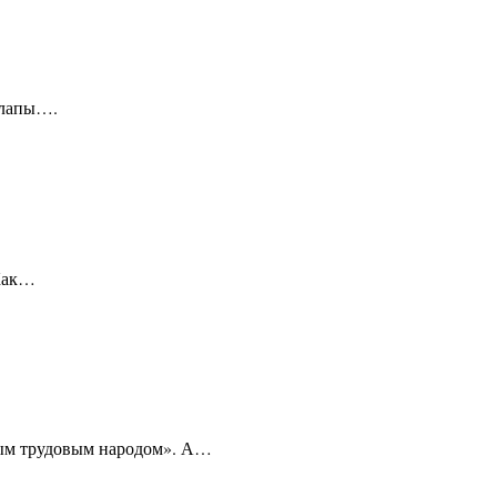
е лапы….
 Как…
тым трудовым народом». А…