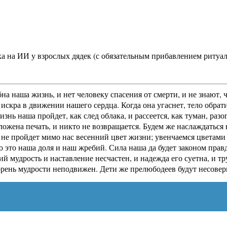
рика на ИИ у взрослых дядек (с обязательным прибавлением риту
на наша жизнь, и нет человеку спасения от смерти, и не знают,
искра в движении нашего сердца. Когда она угаснет, тело обрати
жизнь наша пройдет, как след облака, и рассеется, как туман, р
оложена печать, и никто не возвращается. Будем же наслаждатьс
е пройдет мимо нас весенний цвет жизни; увенчаемся цветами р
о это наша доля и наш жребий. Сила наша да будет законом прав
ий мудрость и наставление несчастен, и надежда его суетна, и 
корень мудрости неподвижен. Дети же прелюбодеев будут несовер