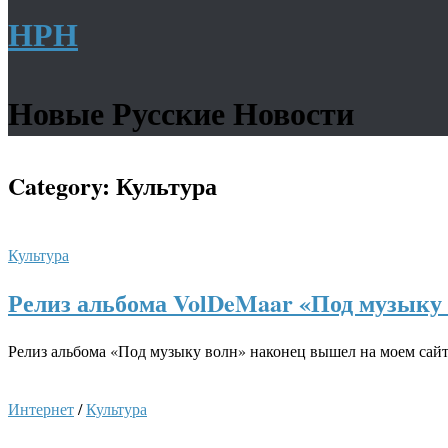
НРН
Новые Русские Новости
Category:
Культура
Культура
Релиз альбома VolDeMaar «Под музыку
Релиз альбома «Под музыку волн» наконец вышел на моем сайт
Интернет
/
Культура