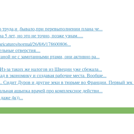
труда,и ,бывало,при перевыполнении плана че...
 лет, но это не точно, позже узнам.....
ricatures/normal/26/8/6/178600806...
льные отверстия....
саной не с замотанными ртами, они активно ра...
з-за таких же налогов из Швеции уже сбежала...
д в экономику и создавая рабочие места. Вообще...
.. Сидит Дуров и другие зеки в тюрьме во Франции. Первый зек .
альная ашыпка врачей,про комплексное действи...
даже 4к))...