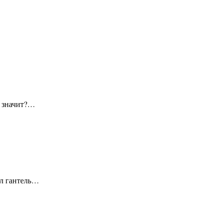
, значит?…
ил гантель…