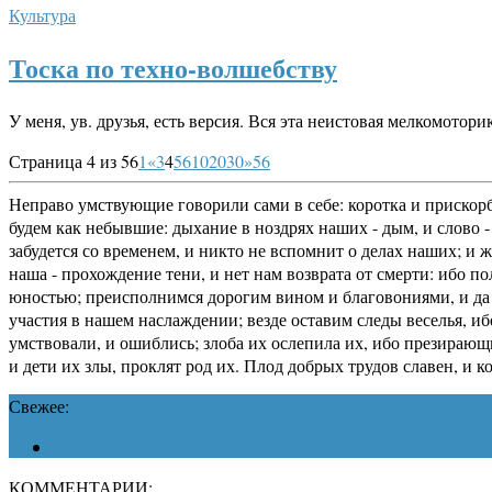
Культура
Тоска по техно-волшебству
У меня, ув. друзья, есть версия. Вся эта неистовая мелкомото
Страница 4 из 56
1
«
3
4
5
6
10
20
30
»
56
Неправо умствующие говорили сами в себе: коротка и прискорб
будем как небывшие: дыхание в ноздрях наших - дым, и слово - 
забудется со временем, и никто не вспомнит о делах наших; и 
наша - прохождение тени, и нет нам возврата от смерти: ибо п
юностью; преисполнимся дорогим вином и благовониями, и да н
участия в нашем наслаждении; везде оставим следы веселья, иб
умствовали, и ошиблись; злоба их ослепила их, ибо презирающ
и дети их злы, проклят род их. Плод добрых трудов славен, и 
Свежее:
КОММЕНТАРИИ: