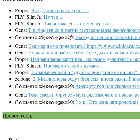
Proper:
Это да, контроль не спит....
FLY_Slim Jr.:
Ну так!...
FLY_Slim Jr.:
Такая тоже есть, но мензура же...
Gena:
Т-щ Фадеев был знатным стакановцем лакогольного 
Ոሉαዙҿτα ಭҿҝҿሉҿʓяҝα〄:
Выход на пенсию отложЫли на 5
Gena:
Кашмар,но чо поделовать? https://www.anekdot.ru/i/ca
Gena:
Ну да,у них в работе сейчас все дыхательные-пихате
Proper:
Неправильная картинка - на самом деле тарас с ок
FLY_Slim Jr.:
Примерно такие я думаю....
Proper:
Ты забываешь про "удушающие финские налоги". И
zeloone:
2. Миллионеры ведут бизнесы, внося важный вкла
Ոሉαዙҿτα ಭҿҝҿሉҿʓяҝα〄:
Анегдоту год или сколько там
Gena:
Тема смерти Фрунзе - мутная,возможно и правда,ре
Ոሉαዙҿτα ಭҿҝҿሉҿʓяҝα〄:
3 х к.. Это конь шпиролохия)) 
Привет, гость!