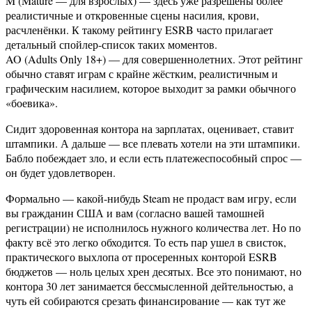
M (Mature — для взрослых) — здесь уже разрешены более
реалистичные и откровенные сцены насилия, крови,
расчленёнки. К такому рейтингу ESRB часто прилагает
детальный спойлер-список таких моментов.
AO (Adults Only 18+) — для совершеннолетних. Этот рейтинг
обычно ставят играм с крайне жёстким, реалистичным и
графическим насилием, которое выходит за рамки обычного
«боевика».
Сидит здоровенная контора на зарплатах, оценивает, ставит
штампики. А дальше — все плевать хотели на эти штампики.
Бабло побеждает зло, и если есть платежеспособный спрос —
он будет удовлетворен.
Формально — какой-нибудь Steam не продаст вам игру, если
вы гражданин США и вам (согласно вашей тамошней
регистрации) не исполнилось нужного количества лет. Но по
факту всё это легко обходится. То есть пар ушел в свисток,
практического выхлопа от просеренных конторой ESRB
бюджетов — ноль целых хрен десятых. Все это понимают, но
контора 30 лет занимается бессмысленной дейтельностью, а
чуть ей собираются срезать финансирование — как тут же