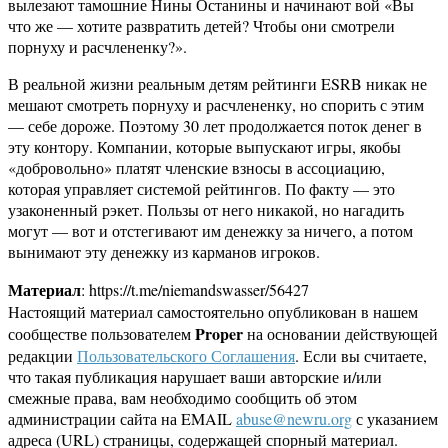
вылезают тамошние Нины Останины и начинают вой «Вы
что же — хотите развратить детей? Чтобы они смотрели
порнуху и расчлененку?».
В реальной жизни реальным детям рейтинги ESRB никак не
мешают смотреть порнуху и расчлененку, но спорить с этим
— себе дороже. Поэтому 30 лет продолжается поток денег в
эту контору. Компании, которые выпускают игры, якобы
«добровольно» платят членские взносы в ассоциацию,
которая управляет системой рейтингов. По факту — это
узаконенный рэкет. Пользы от него никакой, но нагадить
могут — вот и отстегивают им денежку за ничего, а потом
вынимают эту денежку из карманов игроков.
Материал
: https://t.me/niemandswasser/56427
Настоящий материал самостоятельно опубликован в нашем
Proper
сообществе пользователем
на основании действующей
редакции
Пользовательского Соглашения
. Если вы считаете,
что такая публикация нарушает ваши авторские и/или
смежные права, вам необходимо сообщить об этом
администрации сайта на EMAIL
abuse@newru.org
с указанием
адреса (URL) страницы, содержащей спорный материал.