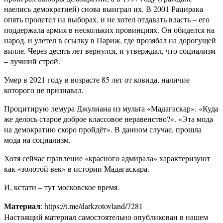
наелись демократией) снова выиграл их. В 2001 Рацирака
опять пролетел на выборах, и не хотел отдавать власть – его
поддержала армия в нескольких провинциях. Он обиделся на
народ, и улетел в ссылку в Париж, где прозябал на дорогущей
вилле. Через десять лет вернулся, и утверждал, что социализм
– лучший строй.
Умер в 2021 году в возрасте 85 лет от ковида, наличие
которого не признавал.
Процитирую лемура Джулиана из мульта «Мадагаскар». «Куда
же делось старое доброе классовое неравенство?». «Эта мода
на демократию скоро пройдёт». В данном случае, прошла
мода на социализм.
Хотя сейчас правление «красного адмирала» характеризуют
как «золотой век» в истории Мадагаскара.
И, кстати – тут московское время.
Материал
: https://t.me/darkzotovland/7281
Настоящий материал самостоятельно опубликован в нашем