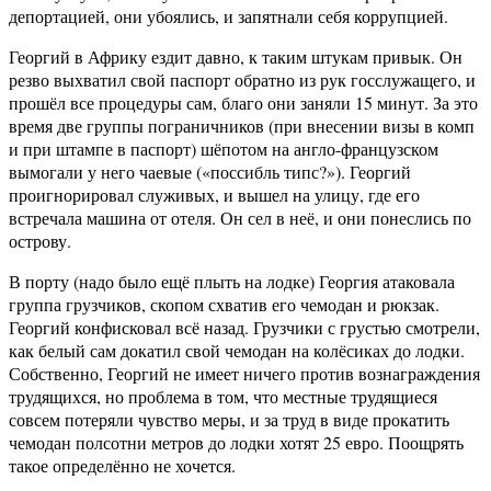
депортацией, они убоялись, и запятнали себя коррупцией.
Георгий в Африку ездит давно, к таким штукам привык. Он
резво выхватил свой паспорт обратно из рук госслужащего, и
прошёл все процедуры сам, благо они заняли 15 минут. За это
время две группы пограничников (при внесении визы в комп
и при штампе в паспорт) шёпотом на англо-французском
вымогали у него чаевые («поссибль типс?»). Георгий
проигнорировал служивых, и вышел на улицу, где его
встречала машина от отеля. Он сел в неё, и они понеслись по
острову.
В порту (надо было ещё плыть на лодке) Георгия атаковала
группа грузчиков, скопом схватив его чемодан и рюкзак.
Георгий конфисковал всё назад. Грузчики с грустью смотрели,
как белый сам докатил свой чемодан на колёсиках до лодки.
Собственно, Георгий не имеет ничего против вознаграждения
трудящихся, но проблема в том, что местные трудящиеся
совсем потеряли чувство меры, и за труд в виде прокатить
чемодан полсотни метров до лодки хотят 25 евро. Поощрять
такое определённо не хочется.