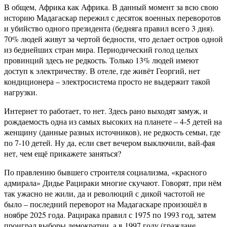
В общем, Африка как Африка. В данный момент за всю свою
историю Мадагаскар пережил с десяток военных переворотов
и убийство одного президента (бедняга правил всего 3 дня).
70% людей живут за чертой бедности, что делает остров одной
из беднейших стран мира. Периодический голод целых
провинций здесь не редкость. Только 13% людей имеют
доступ к электричеству. В отеле, где живёт Георгий, нет
кондиционера – электросистема просто не выдержит такой
нагрузки.
Интернет то работает, то нет. Здесь рано выходят замуж, и
рождаемость одна из самых высоких на планете – 4-5 детей на
женщину (данные разных источников), не редкость семьи, где
по 7-10 детей. Ну да, если свет вечером выключили, вай-фая
нет, чем ещё прикажете заняться?
По правлению бывшего строителя социализма, «красного
адмирала» Дидье Рацираки многие скучают. Говорят, при нём
так ужасно не жили, да и революций с дикой частотой не
было – последний переворот на Мадагаскаре произошёл в
ноябре 2025 года. Рацирака правил с 1975 по 1993 год, затем
проиграл выборы демократии, а в 1997 году (граждане