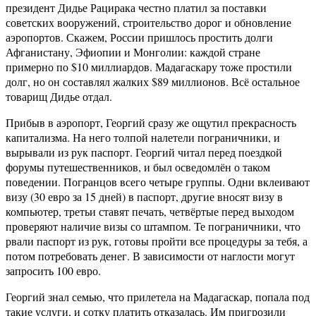
президент Дидье Рацирака честно платил за поставки
советских вооружений, строительство дорог и обновление
аэропортов. Скажем, России пришлось простить долги
Афганистану, Эфиопии и Монголии: каждой стране
примерно по $10 миллиардов. Мадагаскару тоже простили
долг, но он составлял жалких $89 миллионов. Всё остальное
товарищ Дидье отдал.
Прибыв в аэропорт, Георгий сразу же ощутил прекрасность
капитализма. На него толпой налетели пограничники, и
вырывали из рук паспорт. Георгий читал перед поездкой
форумы путешественников, и был осведомлён о таком
поведении. Погранцов всего четыре группы. Одни вклеивают
визу (30 евро за 15 дней) в паспорт, другие вносят визу в
компьютер, третьи ставят печать, четвёртые перед выходом
проверяют наличие визы со штампом. Те пограничники, что
рвали паспорт из рук, готовы пройти все процедуры за тебя, а
потом потребовать денег. В зависимости от наглости могут
запросить 100 евро.
Георгий знал семью, что прилетела на Мадагаскар, попала под
такие услуги, и сотку платить отказалась. Им пригрозили