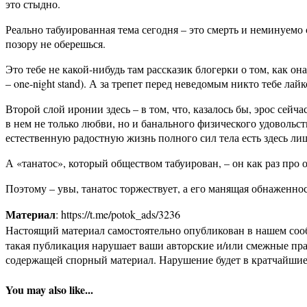
это стыдно.
Реально табуированная тема сегодня – это смерть и неминуемо
позору не оберешься.
Это тебе не какой-нибудь там рассказик блогерки о том, как она
– one-night stand). А за трепет перед неведомым никто тебе лай
Второй слой иронии здесь – в том, что, казалось бы, эрос сей
в нем не только любви, но и банального физического удовольст
естественную радостную жизнь полного сил тела есть здесь ли
А «танатос», который обществом табуирован, – он как раз про
Поэтому – увы, танатос торжествует, а его манящая обнаженно
Материал
: https://t.me/potok_ads/3236
Настоящий материал самостоятельно опубликован в нашем соо
такая публикация нарушает ваши авторские и/или смежные пр
содержащей спорный материал. Нарушение будет в кратчайшие
You may also like...