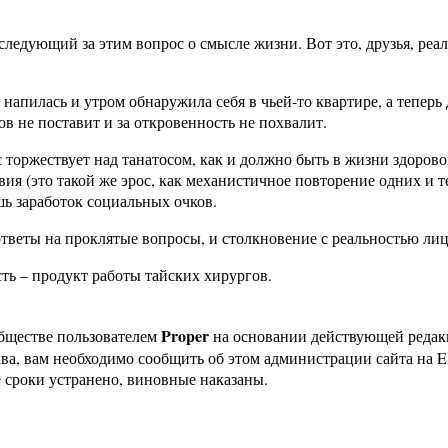
 следующий за этим вопрос о смысле жизни. Вот это, друзья, р
 напилась и утром обнаружила себя в чьей-то квартире, а теперь д
ков не поставит и за откровенность не похвалит.
час торжествует над танатосом, как и должно быть в жизни здоро
вия (это такой же эрос, как механистичное повторение одних и т
шь заработок социальных очков.
 ответы на проклятые вопросы, и столкновение с реальностью ли
сть – продукт работы тайских хирургов.
Proper
бществе пользователем
на основании действующей реда
ава, вам необходимо сообщить об этом администрации сайта на
 сроки устранено, виновные наказаны.