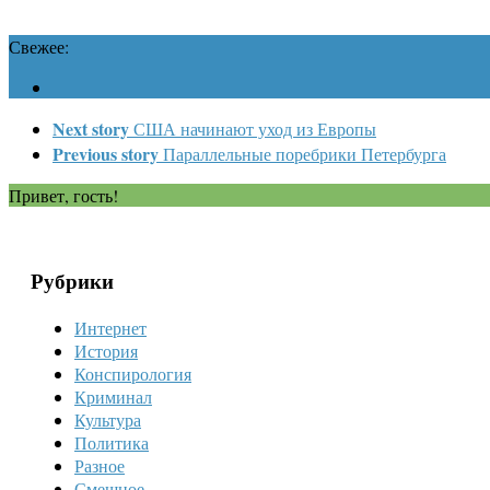
Свежее:
Next story
США начинают уход из Европы
Previous story
Параллельные поребрики Петербурга
Привет, гость!
Рубрики
Интернет
История
Конспирология
Криминал
Культура
Политика
Разное
Смешное