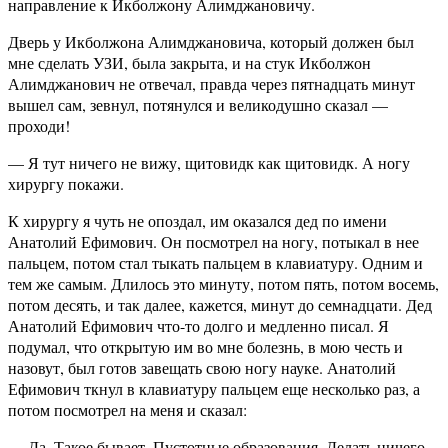
направление к Икболжону Алимджановичу.
Дверь у Икболжона Алимджановича, который должен был
мне сделать УЗИ, была закрыта, и на стук Икболжон
Алимджанович не отвечал, правда через пятнадцать минут
вышел сам, зевнул, потянулся и великодушно сказал —
проходи!
— Я тут ничего не вижу, щитовидк как щитовидк. А ногу
хирургу покажи.
К хирургу я чуть не опоздал, им оказался дед по имени
Анатолий Ефимович. Он посмотрел на ногу, потыкал в нее
пальцем, потом стал тыкать пальцем в клавиатуру. Одним и
тем же самым. Длилось это минуту, потом пять, потом восемь,
потом десять, и так далее, кажется, минут до семнадцати. Дед
Анатолий Ефимович что-то долго и медленно писал. Я
подумал, что открытую им во мне болезнь, в мою честь и
назовут, был готов завещать свою ногу науке. Анатолий
Ефимович ткнул в клавиатуру пальцем еще несколько раз, а
потом посмотрел на меня и сказал:
— Да. Такое бывает. Пустотные образования. Делать ничего