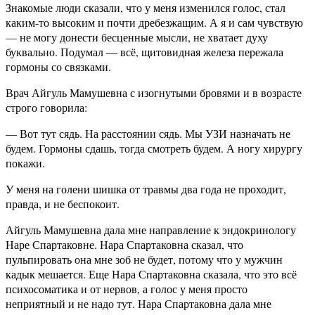
Знакомые люди сказали, что у меня изменился голос, стал
каким-то высоким и почти дребезжащим. А я и сам чувствую
— не могу донести бесценные мысли, не хватает духу
буквально. Подумал — всё, щитовидная железа пережала
гормоны со связками.
Врач Айгуль Мамушевна с изогнутыми бровями и в возрасте
строго говорила:
— Вот тут сядь. На расстоянии сядь. Мы УЗИ назначать не
будем. Гормоны сдашь, тогда смотреть будем. А ногу хирургу
покажи.
У меня на голени шишка от травмы два года не проходит,
правда, и не беспокоит.
Айгуль Мамушевна дала мне направление к эндокринологу
Наре Спартаковне. Нара Спартаковна сказал, что
пульпировать она мне зоб не будет, потому что у мужчин
кадык мешается. Еще Нара Спартаковна сказала, что это всё
психосоматика и от нервов, а голос у меня просто
неприятный и не надо тут. Нара Спартаковна дала мне