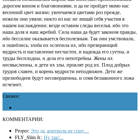
дорогим вином и благовониями, и да не пройдет мимо нас
весенний цвет жизни; увенчаемся цветами роз прежде,
нежели они увяли; никто из нас не лишай себя участия в
нашем наслаждении; везде оставим следы веселья, ибо это
наша доля и наш жребий. Сила наша да будет законом правды,
ибо бессилие оказывается бесполезным. Так они умствовали,
и ошиблись; злоба их ослепила их, ибо презирающий
мудрость и наставление несчастен, и надежда его суетна, и
труды бесплодны, и дела его непотребны. Жены их
несмысленны, и дети их злы, проклят род их. Плод добрых
трудов славен, и корень мудрости неподвижен. Дети же
прелюбодеев будут несовершенны, и семя беззаконного ложа
исчезнет.
Свежее:
КОММЕНТАРИИ:
Proper:
Это да, контроль не спит....
FLY_Slim Jr.:
Ну так!...