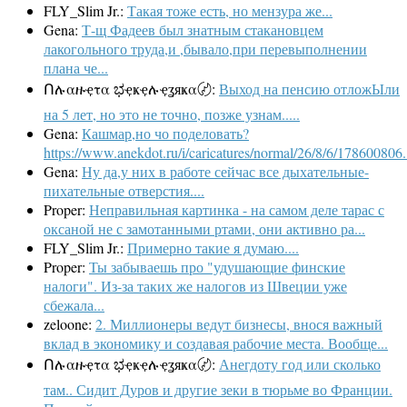
FLY_Slim Jr.:
Такая тоже есть, но мензура же...
Gena:
Т-щ Фадеев был знатным стакановцем
лакогольного труда,и ,бывало,при перевыполнении
плана че...
Ոሉαዙҿτα ಭҿҝҿሉҿʓяҝα〄:
Выход на пенсию отложЫли
на 5 лет, но это не точно, позже узнам.....
Gena:
Кашмар,но чо поделовать?
https://www.anekdot.ru/i/caricatures/normal/26/8/6/178600806.
Gena:
Ну да,у них в работе сейчас все дыхательные-
пихательные отверстия....
Proper:
Неправильная картинка - на самом деле тарас с
оксаной не с замотанными ртами, они активно ра...
FLY_Slim Jr.:
Примерно такие я думаю....
Proper:
Ты забываешь про "удушающие финские
налоги". Из-за таких же налогов из Швеции уже
сбежала...
zeloone:
2. Миллионеры ведут бизнесы, внося важный
вклад в экономику и создавая рабочие места. Вообще...
Ոሉαዙҿτα ಭҿҝҿሉҿʓяҝα〄:
Анегдоту год или сколько
там.. Сидит Дуров и другие зеки в тюрьме во Франции.