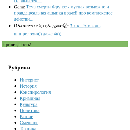
Первый зек ...
Gena:
Тема смерти Фрунзе - мутная,возможно и
правда,реальная ашыпка врачей,про комплексное
действи...
Ոሉαዙҿτα ಭҿҝҿሉҿʓяҝα〄:
3 х к.. Это конь
шпиролохия)) даже 4к))...
Привет, гость!
Рубрики
Интернет
История
Конспирология
Криминал
Культура
Политика
Разное
Смешное
Техника