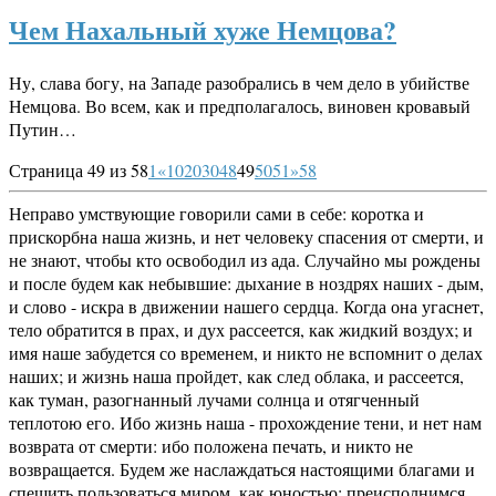
Чем Нахальный хуже Немцова?
Ну, слава богу, на Западе разобрались в чем дело в убийстве
Немцова. Во всем, как и предполагалось, виновен кровавый
Путин…
Страница 49 из 58
1
«
10
20
30
48
49
50
51
»
58
Неправо умствующие говорили сами в себе: коротка и
прискорбна наша жизнь, и нет человеку спасения от смерти, и
не знают, чтобы кто освободил из ада. Случайно мы рождены
и после будем как небывшие: дыхание в ноздрях наших - дым,
и слово - искра в движении нашего сердца. Когда она угаснет,
тело обратится в прах, и дух рассеется, как жидкий воздух; и
имя наше забудется со временем, и никто не вспомнит о делах
наших; и жизнь наша пройдет, как след облака, и рассеется,
как туман, разогнанный лучами солнца и отягченный
теплотою его. Ибо жизнь наша - прохождение тени, и нет нам
возврата от смерти: ибо положена печать, и никто не
возвращается. Будем же наслаждаться настоящими благами и
спешить пользоваться миром, как юностью; преисполнимся