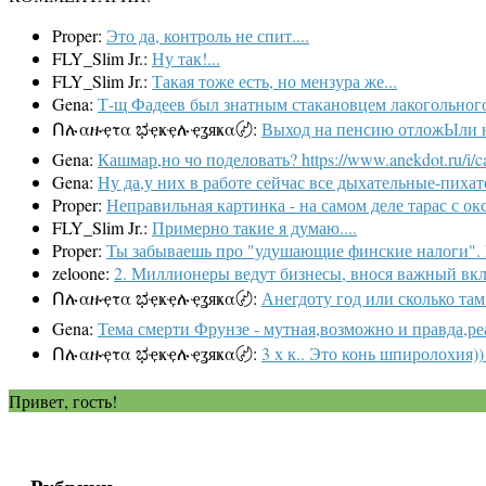
Proper:
Это да, контроль не спит....
FLY_Slim Jr.:
Ну так!...
FLY_Slim Jr.:
Такая тоже есть, но мензура же...
Gena:
Т-щ Фадеев был знатным стакановцем лакогольного 
Ոሉαዙҿτα ಭҿҝҿሉҿʓяҝα〄:
Выход на пенсию отложЫли на 5
Gena:
Кашмар,но чо поделовать? https://www.anekdot.ru/i/ca
Gena:
Ну да,у них в работе сейчас все дыхательные-пихате
Proper:
Неправильная картинка - на самом деле тарас с ок
FLY_Slim Jr.:
Примерно такие я думаю....
Proper:
Ты забываешь про "удушающие финские налоги". И
zeloone:
2. Миллионеры ведут бизнесы, внося важный вкла
Ոሉαዙҿτα ಭҿҝҿሉҿʓяҝα〄:
Анегдоту год или сколько там
Gena:
Тема смерти Фрунзе - мутная,возможно и правда,ре
Ոሉαዙҿτα ಭҿҝҿሉҿʓяҝα〄:
3 х к.. Это конь шпиролохия)) 
Привет, гость!