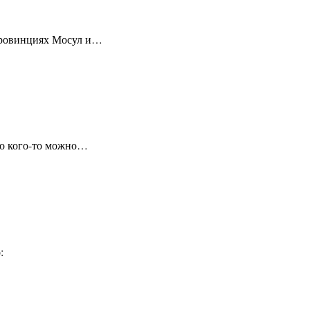
 провинциях Мосул и…
про кого-то можно…
: