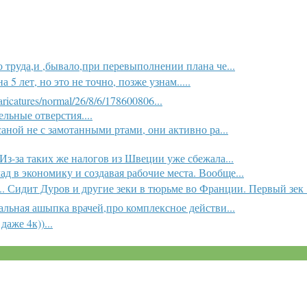
труда,и ,бывало,при перевыполнении плана че...
 лет, но это не точно, позже узнам.....
ricatures/normal/26/8/6/178600806...
льные отверстия....
саной не с замотанными ртами, они активно ра...
з-за таких же налогов из Швеции уже сбежала...
д в экономику и создавая рабочие места. Вообще...
.. Сидит Дуров и другие зеки в тюрьме во Франции. Первый зек .
альная ашыпка врачей,про комплексное действи...
даже 4к))...