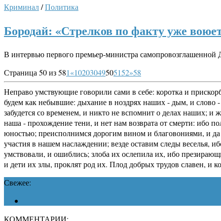
Криминал
/
Политика
Бородай: «Стрелков по факту уже воюе
В интервью первого премьер-министра самопровозглашенной 
Страница 50 из 58
1
«
10
20
30
49
50
51
52
»
58
Неправо умствующие говорили сами в себе: коротка и прискорб
будем как небывшие: дыхание в ноздрях наших - дым, и слово - 
забудется со временем, и никто не вспомнит о делах наших; и 
наша - прохождение тени, и нет нам возврата от смерти: ибо п
юностью; преисполнимся дорогим вином и благовониями, и да н
участия в нашем наслаждении; везде оставим следы веселья, иб
умствовали, и ошиблись; злоба их ослепила их, ибо презирающ
и дети их злы, проклят род их. Плод добрых трудов славен, и 
Свежее:
КОММЕНТАРИИ: