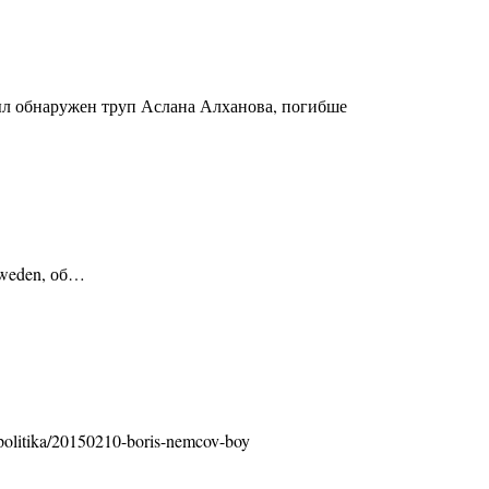
ыл обнаружен труп Аслана Алханова, погибше
Sweden, об…
olitika/20150210-boris-nemcov-boy