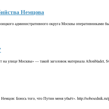
бийства Немцова
Троицкого административного округа Москвы оперативниками б
?
 на улице Москвы» — такой заголовок материала Aftonbladet, 
мцов: Боюсь того, что Путин меня убьёт». http://sobesednik.ru/p