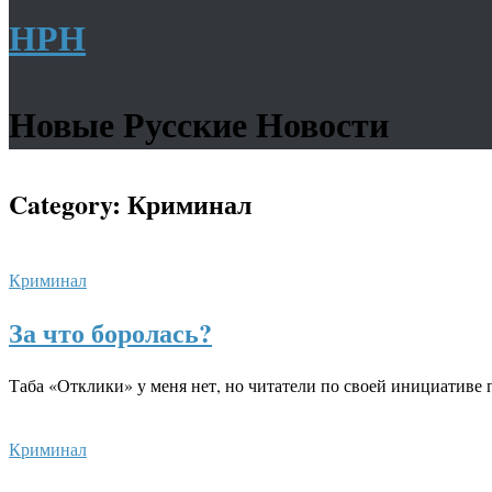
НРН
Новые Русские Новости
Category:
Криминал
Криминал
За что боролась?
Таба «Отклики» у меня нет, но читатели по своей инициативе
Криминал