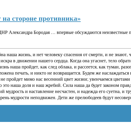
т на стороне противника»
ДНР Александра Бородая … впервые обсуждаются неизвестные п
на наша жизнь, и нет человеку спасения от смерти, и не знают,
искра в движении нашего сердца. Когда она угаснет, тело обрати
жизнь наша пройдет, как след облака, и рассеется, как туман, р
оложена печать, и никто не возвращается. Будем же наслаждатьс
е пройдет мимо нас весенний цвет жизни; увенчаемся цветами р
о это наша доля и наш жребий. Сила наша да будет законом прав
ий мудрость и наставление несчастен, и надежда его суетна, и 
корень мудрости неподвижен. Дети же прелюбодеев будут несовер