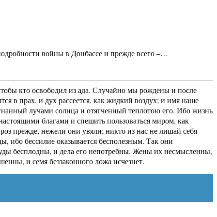
одробности войны в Донбассе и прежде всего –…
 чтобы кто освободил из ада. Случайно мы рождены и после
тся в прах, и дух рассеется, как жидкий воздух; и имя наше
азогнанный лучами солнца и отягченный теплотою его. Ибо жизнь
я настоящими благами и спешить пользоваться миром, как
оз прежде, нежели они увяли; никто из нас не лишай себя
ды, ибо бессилие оказывается бесполезным. Так они
труды бесплодны, и дела его непотребны. Жены их несмысленны,
шенны, и семя беззаконного ложа исчезнет.