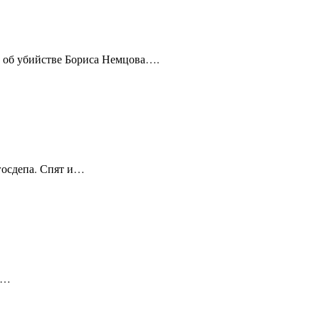
а об убийстве Бориса Немцова….
госдепа. Спят и…
ие…