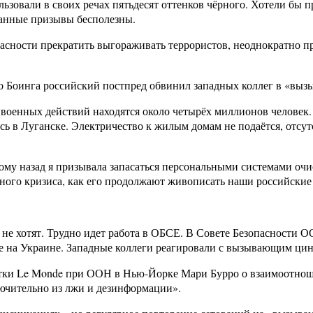
зовали в своих речах пятьдесят оттенков чёрного. Хотели бы п
 данные призывы бесполезны.
пасности прекратить выгораживать террористов, неоднократно 
о Боинга российский постпред обвинил западных коллег в «вы
оенных действий находятся около четырёх миллионов человек. И
 в Луганске. Электричество к жилым домам не подаётся, отсутс
ому назад я призывала запасаться персональными системами очи
рного кризиса, как его продолжают живописать наши российские
не хотят. Трудно идет работа в ОБСЕ. В Совете Безопасности О
ие на Украине. Западные коллеги реагировали с вызывающим ци
ентки Le Monde при ООН в Нью-Йорке Мари Бурро о взаимоотнош
лючительно из лжи и дезинформации».