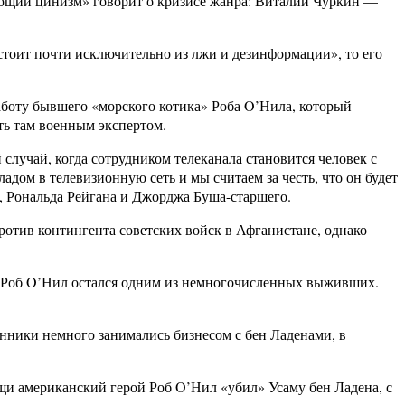
ающий цинизм» говорит о кризисе жанра: Виталий Чуркин —
стоит почти исключительно из лжи и дезинформации», то его
аботу бывшего «морского котика» Роба O’Нила, который
ать там военным экспертом.
лучай, когда сотрудником телеканала становится человек с
дом в телевизионную сеть и мы считаем за честь, что он будет
, Рональда Рейгана и Джорджа Буша-старшего.
отив контингента советских войск в Афганистане, однако
ы, Роб O’Нил остался одним из немногочисленных выживших.
нники немного занимались бизнесом с бен Ладенами, в
рищи американский герой Роб O’Нил «убил» Усаму бен Ладена, с