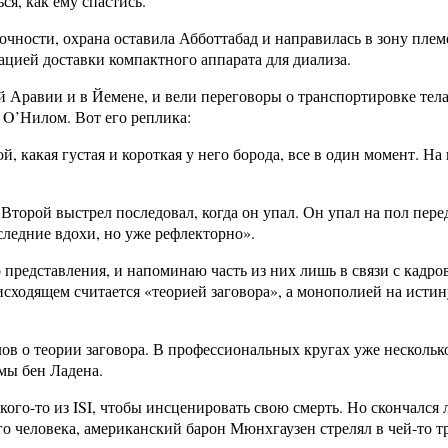
я, как ему спастись.
очности, охрана оставила Абботтабад и направилась в зону племё
ацией доставки компактного аппарата для диализа.
й Аравии и в Йемене, и вели переговоры о транспортировке тела
 O’Нилом. Вот его реплика:
й, какая густая и короткая у него борода, все в один момент. Н
! Второй выстрел последовал, когда он упал. Он упал на пол пер
оследние вдохи, но уже рефлекторно».
ого представления, и напоминаю часть из них лишь в связи с к
оисходящем считается «теорией заговора», а монополией на ист
лов о теории заговора. В профессиональных кругах уже несколь
амы бен Ладена.
ого-то из ISI, чтобы инсценировать свою смерть. Но скончался 
о человека, американский барон Мюнхгаузен стрелял в чей-то тр