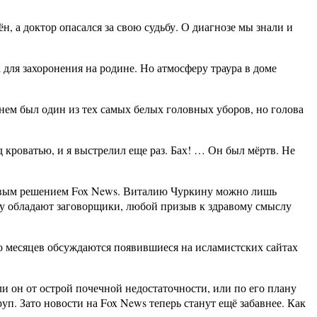
н, а доктор опасался за свою судьбу. О диагнозе мы знали и
 для захоронения на родине. Но атмосферу траура в доме
а нем был один из тех самых белых головных уборов, но голова
ед кроватью, и я выстрелил еще раз. Бах! … Он был мёртв. Не
адровым решением Fox News. Виталию Чуркину можно лишь
ину обладают заговорщики, любой призыв к здравому смыслу
ко месяцев обсуждаются появившиеся на исламистских сайтах
ли он от острой почечной недостаточности, или по его плану
уп. Зато новости на Fox News теперь станут ещё забавнее. Как