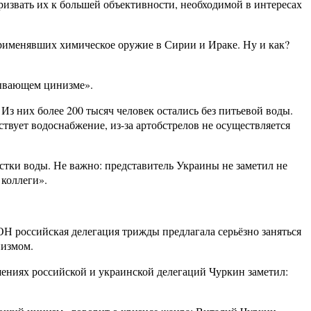
ризвать их к большей объективности, необходимой в интересах
применявших химическое оружие в Сирии и Ираке. Ну и как?
зывающем цинизме».
з них более 200 тысяч человек остались без питьевой воды.
твует водоснабжение, из-за артобстрелов не осуществляется
стки воды. Не важно: представитель Украины не заметил не
 коллеги».
ОН российская делегация трижды предлагала серьёзно заняться
низмом.
ениях российской и украинской делегаций Чуркин заметил: