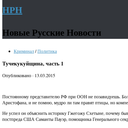
НРН
Новые Русские Новости
Криминал
/
Политика
Тучекукуйщина, часть 1
Опубликовано
·
13.03.2015
Постоянному представителю РФ при ООН не позавидуешь. Боль
Аристофана, и не помню, мудро ли там правят птицы, но комп
Не успел он объяснить историку Гжегожу Схетыне, почему бы
постпреда США Саманты Пауэр, помощника Генерального сек