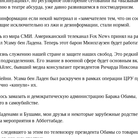
инсинуациях», но регулярное повторение сетований на «вызыв
ию в театре абсурда, уже давно развившемся в постмодернизм.
информации если некий материал и «замечателен тем, что он со
оящие исключительно из лжи и дезинформации, стали нормой.
ть из мира СМИ. Американский телеканал Fox News принял на р
ил Усаму бен Ладена. Теперь этот барон Мюнхгаузен будет работ
нь служению нашей стране и защите наших свобод. Это редкий с
одразделениях. Его знание в военной сфере будет основным вкла
 Айлес, бывший медиа консультант президентов Ричарда Никсона
йни. Усама бен Ладен был раскручен в рамках операции ЦРУ пр
чно «кинули» их.
далось замазать и демократическую администрацию Барака Обам
то в самоубийстве.
Ладенами и Бушами, мои друзья и некоторые зарубежные родстве
а мероприятия в Абботтабаде.
нно следившего за этим по телевизору президента Обамы со това