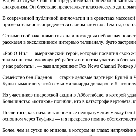
В других случаях наш постпред упоминал о «необоснованных 
анахронизм. Он блестяще представляет классическую дипломат
В современной публичной дипломатии и в средствах массовой 
примечательность определяется словом «почти». Тексты, сост
С этими соображениями связана и последняя небольшая новос
рассказал в эксклюзивном интервью телеканалу, будто застрел
«Роб O’Нил — американский герой, который посвятил свою жиз
таким опытом руководящей работы и опытом участия в боевых п
у нас работать», — заявилпрезидент Fox News Channel Роджер
Семейство бен Ладенов — старые деловые партнёры Бушей и Че
Буши выманили у этой семьи миллиарды долларов и благополу
Из участников пиаровской акции в Абботтабаде, в которой у
Большинство «котиков» погибли, кто в катастрофе вертолёта, к
После того, как начались денежные недоразумения между бен 
основном через Тауфика — и я прекрасно помню обстоятельств
Более, чем за сутки до эпизода, в котором на глазах напряжё