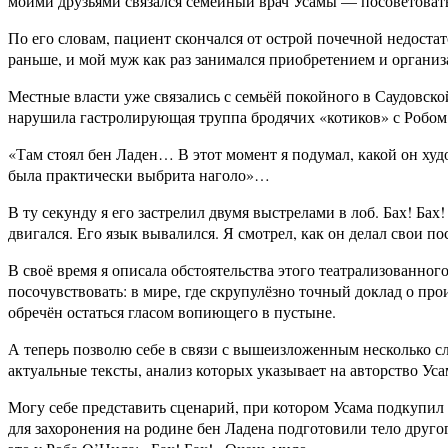
моими друзьями связался семейный врач Усамы — посоветоватьс
По его словам, пациент скончался от острой почечной недостат
раньше, и мой муж как раз занимался приобретением и организ
Местные власти уже связались с семьёй покойного в Саудовско
нарушила гастролирующая труппа бродячих «котиков» с Робом
«Там стоял бен Ладен… В этот момент я подумал, какой он худо
была практически выбрита наголо»…
В ту секунду я его застрелил двумя выстрелами в лоб. Бах! Бах
двигался. Его язык вывалился. Я смотрел, как он делал свои п
В своё время я описала обстоятельства этого театрализованн
посочувствовать: в мире, где скрупулёзно точный доклад о пр
обречён остаться гласом вопиющего в пустыне.
А теперь позволю себе в связи с вышеизложенным несколько с
актуальные тексты, анализ которых указывает на авторство Ус
Могу себе представить сценарий, при котором Усама подкупил к
для захоронения на родине бен Ладена подготовили тело другог