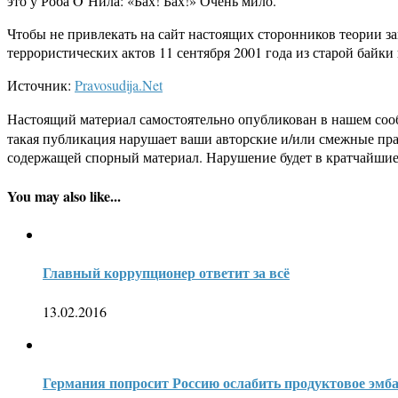
это у Роба O’Нила: «Бах! Бах!» Очень мило.
Чтобы не привлекать на сайт настоящих сторонников теории за
террористических актов 11 сентября 2001 года из старой байк
Источник:
Pravosudija.Net
Настоящий материал самостоятельно опубликован в нашем соо
такая публикация нарушает ваши авторские и/или смежные пр
содержащей спорный материал. Нарушение будет в кратчайшие
You may also like...
Главный коррупционер ответит за всё
13.02.2016
Германия попросит Россию ослабить продуктовое эмб