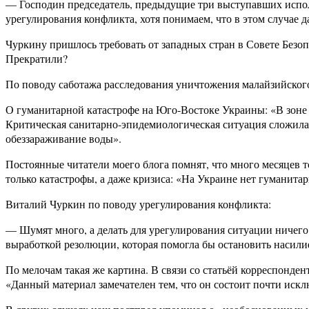
— Господин председатель, предыдущие три выступавших исполь
урегулирования конфликта, хотя понимаем, что в этом случае
Чуркину пришлось требовать от западных стран в Совете Безо
Прекратили?
По поводу саботажа расследования уничтожения малайзийског
О гуманитарной катастрофе на Юго-Востоке Украины: «В зоне в
Критическая санитарно-эпидемиологическая ситуация сложилась
обеззараживание воды».
Постоянные читатели моего блога помнят, что много месяцев т
только катастрофы, а даже кризиса: «На Украине нет гуманита
Виталий Чуркин по поводу урегулирования конфликта:
— Шумят много, а делать для урегулирования ситуации ничего 
выработкой резолюции, которая помогла бы остановить насил
По мелочам такая же картина. В связи со статьёй корреспонд
«Данный материал замечателен тем, что он состоит почти иск