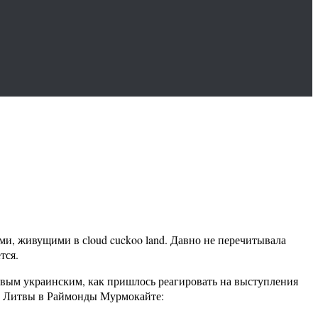
и, живущими в сloud cuckoo land. Давно не перечитывала
тся.
рвым украинским, как пришлось реагировать на выступления
а Литвы в Раймонды Мурмокайте: