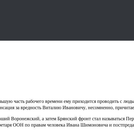
шую часть рабочего времени ему приходится проводить с людьм
енсация за вредность Виталию Ивановичу, несомненно, причитае
вший Воронежский, а затем Брянский фронт стал называться Пе
ретаря ООН по правам человека Ивана Шимоновича и постпред