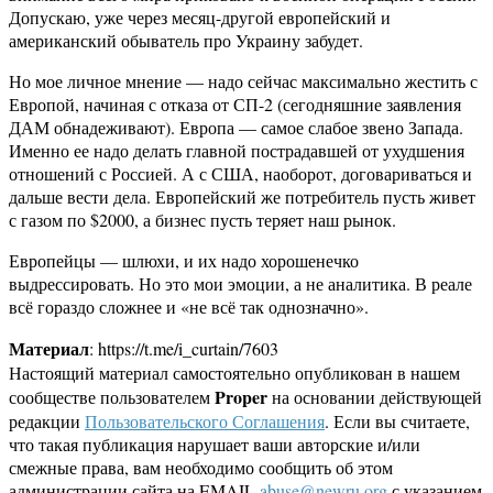
Допускаю, уже через месяц-другой европейский и
американский обыватель про Украину забудет.
Но мое личное мнение — надо сейчас максимально жестить с
Европой, начиная с отказа от СП-2 (сегодняшние заявления
ДАМ обнадеживают). Европа — самое слабое звено Запада.
Именно ее надо делать главной пострадавшей от ухудшения
отношений с Россией. А с США, наоборот, договариваться и
дальше вести дела. Европейский же потребитель пусть живет
с газом по $2000, а бизнес пусть теряет наш рынок.
Европейцы — шлюхи, и их надо хорошенечко
выдрессировать. Но это мои эмоции, а не аналитика. В реале
всё гораздо сложнее и «не всё так однозначно».
Материал
: https://t.me/i_curtain/7603
Настоящий материал самостоятельно опубликован в нашем
Proper
сообществе пользователем
на основании действующей
редакции
Пользовательского Соглашения
. Если вы считаете,
что такая публикация нарушает ваши авторские и/или
смежные права, вам необходимо сообщить об этом
администрации сайта на EMAIL
abuse@newru.org
с указанием