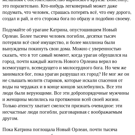
это поразительно. Кто-нибудь легковерный может даже
подумать, что человек, страшась потерять всё, что ему дорого,
создал и рай, и его сторожа бога по образу и подобию своему.
Подумайте об урагане Катрина, опустошившем Новый
Орлеан. Более тысячи человек погибли, десятки тысяч
потеряли всё своё имущество, и более миллиона были
вынуждены покинуть свои дома. Можно с уверенностью
сказать, что в тот самый момент, когда ураган обрушился на
город, почти каждый житель Нового Орлеана верил во
всемогущего, всеведущего и милосердного бога. Но чем же
занимался бог, пока ураган разрушал их город? Не мог же он
не слышать молитв стариков, которые искали спасения от
воды на чердаках и в конце концов захлебнулись. Все эти
люди были верующими. Все эти добропорядочные мужчины
и женщины молились на протяжении всей своей жизни.
Только атеисту хватает смелости признать очевидное: эти
несчастные люди погибли, разговаривая с воображаемым
другом.
Пока Катрина поглощала Новый Орлеан, почти тысяча