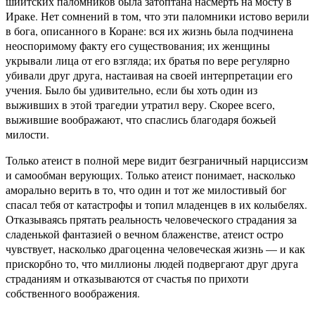
шиитских паломников была затоптана насмерть на мосту в
Ираке. Нет сомнений в том, что эти паломники истово верили
в бога, описанного в Коране: вся их жизнь была подчинена
неоспоримому факту его существования; их женщины
укрывали лица от его взгляда; их братья по вере регулярно
убивали друг друга, настаивая на своей интерпретации его
учения. Было бы удивительно, если бы хоть один из
выживших в этой трагедии утратил веру. Скорее всего,
выжившие воображают, что спаслись благодаря божьей
милости.
Только атеист в полной мере видит безграничный нарциссизм
и самообман верующих. Только атеист понимает, насколько
аморально верить в то, что один и тот же милостивый бог
спасал тебя от катастрофы и топил младенцев в их колыбелях.
Отказываясь прятать реальность человеческого страдания за
сладенькой фантазией о вечном блаженстве, атеист остро
чувствует, насколько драгоценна человеческая жизнь — и как
прискорбно то, что миллионы людей подвергают друг друга
страданиям и отказываются от счастья по прихоти
собственного воображения.