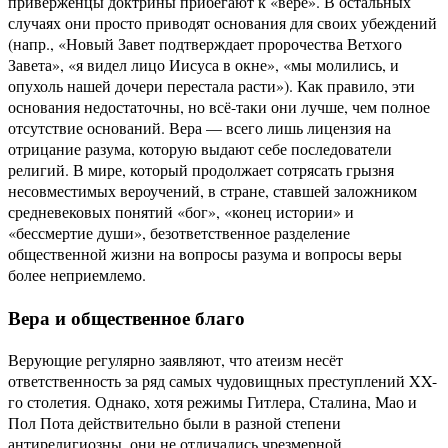
приверженцы доктрины прибегают к «вере». В остальных
случаях они просто приводят основания для своих убеждений
(напр., «Новый Завет подтверждает пророчества Ветхого
Завета», «я видел лицо Иисуса в окне», «мы молились, и
опухоль нашей дочери перестала расти»). Как правило, эти
основания недостаточны, но всё-таки они лучше, чем полное
отсутствие оснований. Вера — всего лишь лицензия на
отрицание разума, которую выдают себе последователи
религий. В мире, который продолжает сотрясать грызня
несовместимых вероучений, в стране, ставшей заложником
средневековых понятий «бог», «конец истории» и
«бессмертие души», безответственное разделение
общественной жизни на вопросы разума и вопросы веры
более неприемлемо.
Вера и общественное благо
Верующие регулярно заявляют, что атеизм несёт
ответственность за ряд самых чудовищных преступлений XX-
го столетия. Однако, хотя режимы Гитлера, Сталина, Мао и
Пол Пота действительно были в разной степени
антирелигиозны, они не отличались чрезмерной