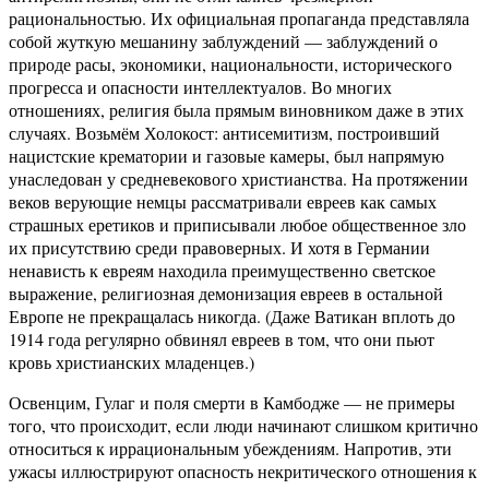
рациональностью. Их официальная пропаганда представляла
собой жуткую мешанину заблуждений — заблуждений о
природе расы, экономики, национальности, исторического
прогресса и опасности интеллектуалов. Во многих
отношениях, религия была прямым виновником даже в этих
случаях. Возьмём Холокост: антисемитизм, построивший
нацистские крематории и газовые камеры, был напрямую
унаследован у средневекового христианства. На протяжении
веков верующие немцы рассматривали евреев как самых
страшных еретиков и приписывали любое общественное зло
их присутствию среди правоверных. И хотя в Германии
ненависть к евреям находила преимущественно светское
выражение, религиозная демонизация евреев в остальной
Европе не прекращалась никогда. (Даже Ватикан вплоть до
1914 года регулярно обвинял евреев в том, что они пьют
кровь христианских младенцев.)
Освенцим, Гулаг и поля смерти в Камбодже — не примеры
того, что происходит, если люди начинают слишком критично
относиться к иррациональным убеждениям. Напротив, эти
ужасы иллюстрируют опасность некритического отношения к