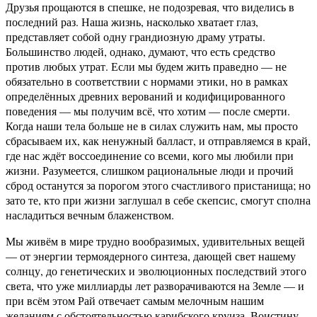
Друзья прощаются в спешке, не подозревая, что виделись в
последний раз. Наша жизнь, насколько хватает глаз,
представляет собой одну грандиозную драму утраты.
Большинство людей, однако, думают, что есть средство
против любых утрат. Если мы будем жить праведно — не
обязательно в соответствии с нормами этики, но в рамках
определённых древних верований и кодифицированного
поведения — мы получим всё, что хотим — после смерти.
Когда наши тела больше не в силах служить нам, мы просто
сбрасываем их, как ненужный балласт, и отправляемся в край,
где нас ждёт воссоединение со всеми, кого мы любили при
жизни. Разумеется, слишком рациональные люди и прочий
сброд останутся за порогом этого счастливого пристанища; но
зато те, кто при жизни заглушал в себе скепсис, смогут сполна
насладиться вечным блаженством.
Мы живём в мире трудно вообразимых, удивительных вещей
— от энергии термоядерного синтеза, дающей свет нашему
солнцу, до генетических и эволюционных последствий этого
света, что уже миллиарды лет разворачиваются на Земле — и
при всём этом Рай отвечает самым мелочным нашим
желаниям с обстоятельностью карибского круиза. Воистину,