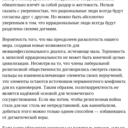
обязательно влечёт за собой раздор и жестокость. Нельзя
сказать с уверенностью, что рациональные люди всегда будут
согласны друг с другом. Но можно быть абсолютно
уверенным в том, что иррациональные люди всегда будут
разделены своими догмами.
Вероятность того, что мы преодолеем расколотость нашего
мира, создавая новые возможности для
межконфессионального диалога, исчезающе мала. Терпимость
к записной иррациональности не может быть конечной целью
цивилизации. Несмотря на то, что члены либеральной
религиозной общественности договорились смотреть сквозь
пальцы на взаимоисключающие элементы своих вероучений,
эти элементы остаются источником перманентного конфликта
для их единоверцев. Таким образом, политкорректность не
является надёжной основой для человеческого
сосуществования. Если мы хотим, чтобы религиозная война
стала для нас столь же непредставимой, как каннибализм,
добиться этого можно только одним способом — избавившись
от догматической веры.
Если наши убеждения основаны на разумных доводах, нам не