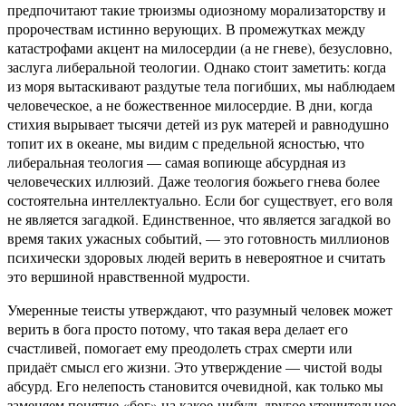
предпочитают такие трюизмы одиозному морализаторству и
пророчествам истинно верующих. В промежутках между
катастрофами акцент на милосердии (а не гневе), безусловно,
заслуга либеральной теологии. Однако стоит заметить: когда
из моря вытаскивают раздутые тела погибших, мы наблюдаем
человеческое, а не божественное милосердие. В дни, когда
стихия вырывает тысячи детей из рук матерей и равнодушно
топит их в океане, мы видим с предельной ясностью, что
либеральная теология — самая вопиюще абсурдная из
человеческих иллюзий. Даже теология божьего гнева более
состоятельна интеллектуально. Если бог существует, его воля
не является загадкой. Единственное, что является загадкой во
время таких ужасных событий, — это готовность миллионов
психически здоровых людей верить в невероятное и считать
это вершиной нравственной мудрости.
Умеренные теисты утверждают, что разумный человек может
верить в бога просто потому, что такая вера делает его
счастливей, помогает ему преодолеть страх смерти или
придаёт смысл его жизни. Это утверждение — чистой воды
абсурд. Его нелепость становится очевидной, как только мы
заменяем понятие «бог» на какое-нибудь другое утешительное