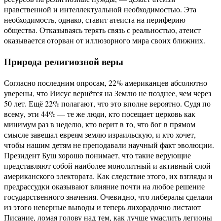
нравственной и интеллектуальной необходимостью. Эта
необходимость, однако, ставит атеиста на периферию
общества. Отказываясь терять связь с реальностью, атеист
оказывается оторван от иллюзорного мира своих ближних.
Природа религиозной веры
Согласно последним опросам, 22% американцев абсолютно
уверены, что Иисус вернётся на Землю не позднее, чем через
50 лет. Ещё 22% полагают, что это вполне вероятно. Судя по
всему, эти 44% — те же люди, кто посещает церковь как
минимум раз в неделю, кто верит в то, что бог в прямом
смысле завещал евреям землю израильскую, и кто хочет,
чтобы нашим детям не преподавали научный факт эволюции.
Президент Буш хорошо понимает, что такие верующие
представляют собой наиболее монолитный и активный слой
американского электората. Как следствие этого, их взгляды и
предрассудки оказывают влияние почти на любое решение
государственного значения. Очевидно, что либералы сделали
из этого неверные выводы и теперь лихорадочно листают
Писание, ломая голову над тем, как лучше умаслить легионы