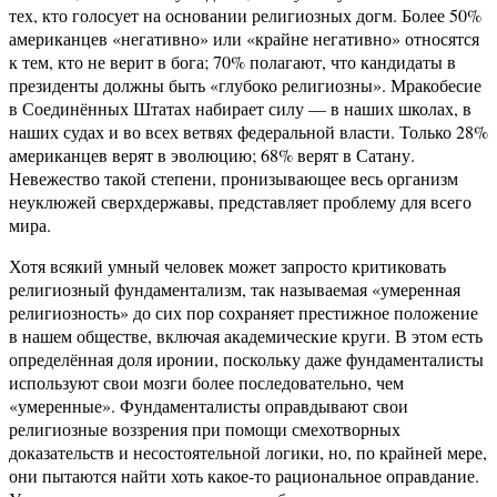
тех, кто голосует на основании религиозных догм. Более 50%
американцев «негативно» или «крайне негативно» относятся
к тем, кто не верит в бога; 70% полагают, что кандидаты в
президенты должны быть «глубоко религиозны». Мракобесие
в Соединённых Штатах набирает силу — в наших школах, в
наших судах и во всех ветвях федеральной власти. Только 28%
американцев верят в эволюцию; 68% верят в Сатану.
Невежество такой степени, пронизывающее весь организм
неуклюжей сверхдержавы, представляет проблему для всего
мира.
Хотя всякий умный человек может запросто критиковать
религиозный фундаментализм, так называемая «умеренная
религиозность» до сих пор сохраняет престижное положение
в нашем обществе, включая академические круги. В этом есть
определённая доля иронии, поскольку даже фундаменталисты
используют свои мозги более последовательно, чем
«умеренные». Фундаменталисты оправдывают свои
религиозные воззрения при помощи смехотворных
доказательств и несостоятельной логики, но, по крайней мере,
они пытаются найти хоть какое-то рациональное оправдание.