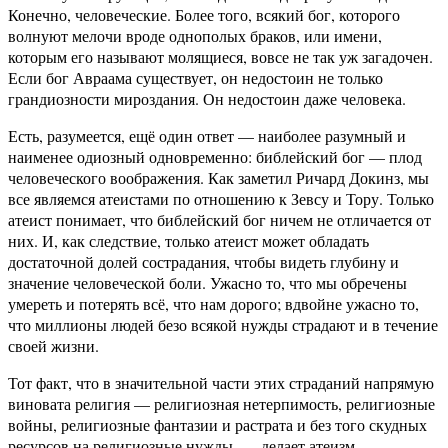
Конечно, человеческие. Более того, всякий бог, которого
волнуют мелочи вроде однополых браков, или имени,
которым его называют молящиеся, вовсе не так уж загадочен.
Если бог Авраама существует, он недостоин не только
грандиозности мироздания. Он недостоин даже человека.
Есть, разумеется, ещё один ответ — наиболее разумный и
наименее одиозный одновременно: библейский бог — плод
человеческого воображения. Как заметил Ричард Докинз, мы
все являемся атеистами по отношению к Зевсу и Тору. Только
атеист понимает, что библейский бог ничем не отличается от
них. И, как следствие, только атеист может обладать
достаточной долей сострадания, чтобы видеть глубину и
значение человеческой боли. Ужасно то, что мы обречены
умереть и потерять всё, что нам дорого; вдвойне ужасно то,
что миллионы людей безо всякой нужды страдают и в течение
своей жизни.
Тот факт, что в значительной части этих страданий напрямую
виновата религия — религиозная нетерпимость, религиозные
войны, религиозные фантазии и растрата и без того скудных
ресурсов на религиозные нужды, — делает атеизм