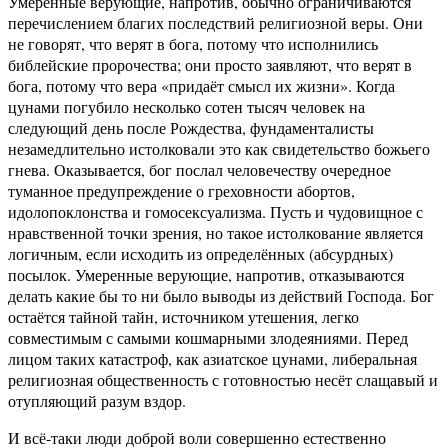
Умеренные верующие, напротив, обычно ограничиваются
перечислением благих последствий религиозной веры. Они
не говорят, что верят в бога, потому что исполнились
библейские пророчества; они просто заявляют, что верят в
бога, потому что вера «придаёт смысл их жизни». Когда
цунами погубило несколько сотен тысяч человек на
следующий день после Рождества, фундаменталисты
незамедлительно истолковали это как свидетельство божьего
гнева. Оказывается, бог послал человечеству очередное
туманное предупреждение о греховности абортов,
идолопоклонства и гомосексуализма. Пусть и чудовищное с
нравственной точки зрения, но такое истолкование является
логичным, если исходить из определённых (абсурдных)
посылок. Умеренные верующие, напротив, отказываются
делать какие бы то ни было выводы из действий Господа. Бог
остаётся тайной тайн, источником утешения, легко
совместимым с самыми кошмарными злодеяниями. Перед
лицом таких катастроф, как азиатское цунами, либеральная
религиозная общественность с готовностью несёт слащавый и
отупляющий разум вздор.
И всё-таки люди доброй воли совершенно естественно