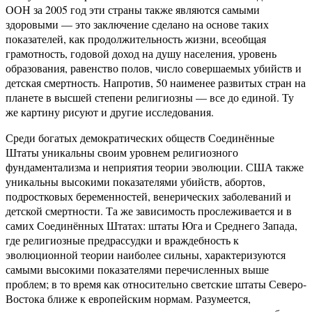
ООН за 2005 год эти страны также являются самыми
здоровыми — это заключение сделано на основе таких
показателей, как продолжительность жизни, всеобщая
грамотность, годовой доход на душу населения, уровень
образования, равенство полов, число совершаемых убийств и
детская смертность. Напротив, 50 наименее развитых стран на
планете в высшей степени религиозны — все до единой. Ту
же картину рисуют и другие исследования.
Среди богатых демократических обществ Соединённые
Штаты уникальны своим уровнем религиозного
фундаментализма и неприятия теории эволюции. США также
уникальны высокими показателями убийств, абортов,
подростковых беременностей, венерических заболеваний и
детской смертности. Та же зависимость прослеживается и в
самих Соединённых Штатах: штаты Юга и Среднего Запада,
где религиозные предрассудки и враждебность к
эволюционной теории наиболее сильны, характеризуются
самыми высокими показателями перечисленных выше
проблем; в то время как относительно светские штаты Северо-
Востока ближе к европейским нормам. Разумеется,