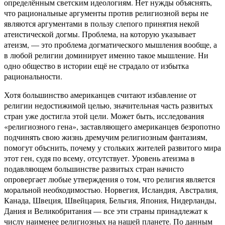
определённым светским идеологиям. Нет нужды объяснять,
что рациональные аргументы против религиозной веры не
являются аргументами в пользу слепого принятия некой
атеистической догмы. Проблема, на которую указывает
атеизм, — это проблема догматического мышления вообще, а
в любой религии доминирует именно такое мышление. Ни
одно общество в истории ещё не страдало от избытка
рациональности.
Хотя большинство американцев считают избавление от
религии недостижимой целью, значительная часть развитых
стран уже достигла этой цели. Может быть, исследования
«религиозного гена», заставляющего американцев безропотно
подчинять свою жизнь дремучим религиозным фантазиям,
помогут объснить, почему у стольких жителей развитого мира
этот ген, судя по всему, отсутствует. Уровень атеизма в
подавляющем большинстве развитых стран начисто
опровергает любые утверждения о том, что религия является
моральной необходимостью. Норвегия, Исландия, Австралия,
Канада, Швеция, Швейцария, Бельгия, Япония, Нидерланды,
Дания и Великобритания — все эти страны принадлежат к
числу наименее религиозных на нашей планете. По данным