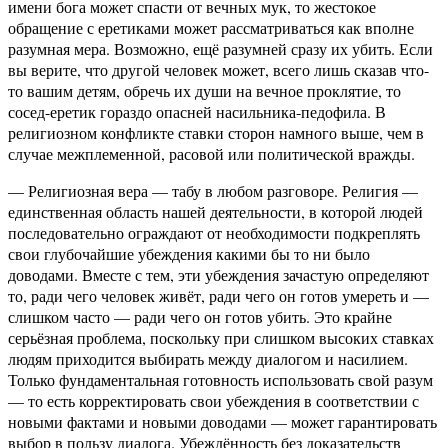
имени бога может спасти от вечных мук, то жестокое
обращение с еретиками может рассматриваться как вполне
разумная мера. Возможно, ещё разумней сразу их убить. Если
вы верите, что другой человек может, всего лишь сказав что-
то вашим детям, обречь их души на вечное проклятие, то
сосед-еретик гораздо опасней насильника-педофила. В
религиозном конфликте ставки сторон намного выше, чем в
случае межплеменной, расовой или политической вражды.
— Религиозная вера — табу в любом разговоре. Религия —
единственная область нашей деятельности, в которой людей
последовательно ограждают от необходимости подкреплять
свои глубочайшие убеждения какими бы то ни было
доводами. Вместе с тем, эти убеждения зачастую определяют
то, ради чего человек живёт, ради чего он готов умереть и —
слишком часто — ради чего он готов убить. Это крайне
серьёзная проблема, поскольку при слишком высоких ставках
людям приходится выбирать между диалогом и насилием.
Только фундаментальная готовность использовать свой разум
— то есть корректировать свои убеждения в соответствии с
новыми фактами и новыми доводами — может гарантировать
выбор в пользу диалога. Убеждённость без доказательств