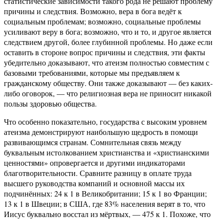
статистические зависимости такого рода не решают проблему
причины и следствия. Возможно, вера в бога ведёт к
социальным проблемам; возможно, социальные проблемы
усиливают веру в бога; возможно, что и то, и другое является
следствием другой, более глубинной проблемы. Но даже если
оставить в стороне вопрос причины и следствия, эти факты
убедительно доказывают, что атеизм полностью совместим с
базовыми требованиями, которые мы предъявляем к
гражданскому обществу. Они также доказывают — без каких-
либо оговорок, — что религиозная вера не приносит никакой
пользы здоровью общества.
Что особенно показательно, государства с высоким уровнем
атеизма демонстрируют наибольшую щедрость в помощи
развивающимся странам. Сомнительная связь между
буквальным истолкованием христианства и «христианскими
ценностями» опровергается и другими индикаторами
благотворительности. Сравните разницу в оплате труда
высшего руководства компаний и основной массы их
подчинённых: 24 к 1 в Великобритании; 15 к 1 во Франции;
13 к 1 в Швеции; в США, где 83% населения верят в то, что
Иисус буквально восстал из мёртвых, — 475 к 1. Похоже, что