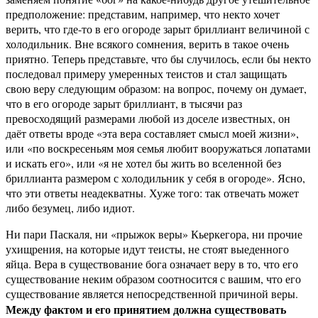
предположение: представим, например, что некто хочет
верить, что где-то в его огороде зарыт бриллиант величиной с
холодильник. Вне всякого сомнения, верить в такое очень
приятно. Теперь представьте, что бы случилось, если бы некто
последовал примеру умеренных теистов и стал защищать
свою веру следующим образом: на вопрос, почему он думает,
что в его огороде зарыт бриллиант, в тысячи раз
превосходящий размерами любой из доселе известных, он
даёт ответы вроде «эта вера составляет смысл моей жизни»,
или «по воскресеньям моя семья любит вооружаться лопатами
и искать его», или «я не хотел бы жить во вселенной без
бриллианта размером с холодильник у себя в огороде». Ясно,
что эти ответы неадекватны. Хуже того: так отвечать может
либо безумец, либо идиот.
Ни пари Паскаля, ни «прыжок веры» Кьеркегора, ни прочие
ухищрения, на которые идут теисты, не стоят выеденного
яйца. Вера в существование бога означает веру в то, что его
существование неким образом соотносится с вашим, что его
существование является непосредственной причиной веры.
Между фактом и его принятием должна существовать