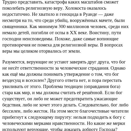
Трудно представить, катастрофа каких масштабов сможет
поколебать религиозную веру. Холокоста оказалось
недостаточно. Не хватило и геноцида в Руанде — даже
несмотря на то, что среди убийц, вооружённых мачете, были
священники. Как минимум 300 миллионов человек, среди них
немало детей, погибли от оспы в XX веке. Воистину, пути
господни неисповедимы. Похоже, даже самые вопиющие
противоречия не помеха для религиозной веры. В вопросах
веры мы целиком оторвались от земли.
Разумеется, верующие не устают заверять друг друга, что бог
не несёт ответственности за человеческие страдания. Однако
как ещё мы должны понимать утверждение о том, что бог
вездесущ и всесилен? Другого ответа нет, и пора перестать
увиливать от этого. Проблема теодицеи (оправдания бога)
стара как мир, и мы должны считать её решённой. Если бог
существует, он либо не может предотвратить ужасающие
бедствия, либо не хочет этого делать. Следовательно, бог либо
бессилен, либо жесток. На этом месте благочестивые читатели
прибегнут к следующему пируэту: нельзя подходить к богу с
человеческими мерками нравственности. Но какие же мерки
используют верующие, чтобы доказать доброту Господа?