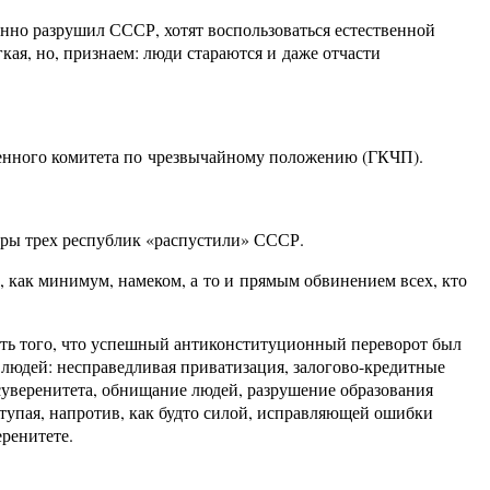
нно разрушил СССР, хотят воспользоваться естественной
гкая, но, признаем: люди стараются и даже отчасти
венного комитета по чрезвычайному положению (ГКЧП).
еры трех республик «распустили» СССР.
как минимум, намеком, а то и прямым обвинением всех, кто
ость того, что успешный антиконституционный переворот был
 людей: несправедливая приватизация, залогово-кредитные
суверенитета, обнищание людей, разрушение образования
ступая, напротив, как будто силой, исправляющей ошибки
ренитете.