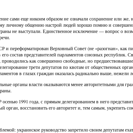
ение сами еще никоим образом не означали сохранение или же, 
воему личному общению настрой людей хорошо помню и совершен
страны не выступали. Единственное исключение — вопрос о воз
речи.
СР и переформатирован Верховный Совет (не «разогнан», как п
его состав представителей парламентов союзных республик. Связ
, проводились как совершенно свободные, но предшествовавши
елегирование трети депутатов по квотам от общественных орга
ламентов в глазах граждан оказалась радикально выше, нежели 
альные органы власти оказываются менее авторитетными для гр
траны.
Р осенью 1991 года, с прямым делегированием в него представ
 орган, восстановить его авторитет и, тем самым, укрепить сою
блемой: украинское руководство запретило своим депутатам еха