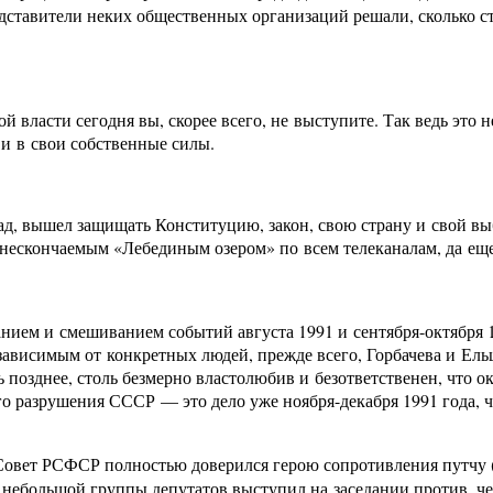
едставители неких общественных организаций решали, сколько с
 власти сегодня вы, скорее всего, не выступите. Так ведь это н
 и в свои собственные силы.
азад, вышел защищать Конституцию, закон, свою страну и свой вы
з, нескончаемым «Лебединым озером» по всем телеканалам, да 
нием и смешиванием событий августа 1991 и сентября-октября 1
ь зависимым от конкретных людей, прежде всего, Горбачева и Ел
 позднее, столь безмерно властолюбив и безответственен, что о
ого разрушения СССР — это дело уже ноября-декабря 1991 года, 
 Совет РСФСР полностью доверился герою сопротивления путчу 
небольшой группы депутатов выступил на заседании против, чем