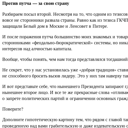
Против путча — за свою страну
Разбираем посыл второй. Несмотря на то, что одним из тезисо
вовсе не сторонники развала страны. Равно как из тезиса ГК
защищали Белый дом в Москве и Ленсовет в Питере.
И после поражения путча большинство моих знакомых и товарищ
сторонниками «феодально-бюрократической» системы, но ник
интересов над алчностью капитала.
Вообще, чтобы понять, чем нам тогда представлялся тогдашний
Не секрет, что у нас установилась уже «добрая традиция» став
не способного бросить вызов лидеру. Это у них там наверху т
И вот представьте себе, что нынешнего Президента запирают 
нынешнее второе лицо. И все те же прекрасные слова «отлива
о запрете политических партий и ограничении основных гражда
Поверите?
Дополните гипотетическую картину тем, что рядом с главой та
проведенную над вами грабительскую и даже издевательскую