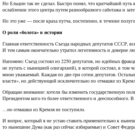
Но Ельцин так не сделал. Быстро понял, что кратчайший путь 
ослаблении этого центра путем разнообразного саботажа и зат
Но это уже — после краха путча, постепенно, в течение полуго
О роли «болота» в истории
Главная ответственность Съезда народных депутатов СССР, всех
И тем самым окончательно утратил легитимность и доверие люд
Напомню: Съезд состоял из 2250 депутатов, но идейных фрак
не путать с нынешней олигархией), в которой состоял, в том ч
мною уважаемый. Каждая по две-три сотни депутатов. Остальн
власти», но действующий исключительно по отмашке из Кремл
Обращаю внимание: хотели бы изменить государственную поли
Президентом кого-то более ответственного и дееспособного. 
…но отмашки из Кремля не поступило.
И вопрос, который я не устаю ставить применительно к нынеш
то нынешние Дума (как раз сейчас избираемые) и Совет Федер