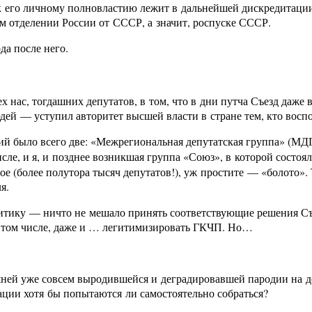
к его личному полновластию лежит в дальнейшей дискредитации 
ем отделении России от СССР, а значит, роспуске СССР.
да после него.
 нас, тогдашних депутатов, в том, что в дни путча Съезд даже в
ей — уступил авторитет высшей власти в стране тем, кто воспо
ций было всего две: «Межрегиональная депутатская группа» (М
исле, и я, и позднее возникшая группа «Союз», в которой состо
ое (более полутора тысяч депутатов!), уж простите — «болото»
я.
тику — ничто не мешало принять соответствующие решения Съез
В том числе, даже и … легитимизировать ГКЧП. Но…
ней уже совсем выродившейся и деградировавшей пародии на де
ации хотя бы попытаются ли самостоятельно собраться?