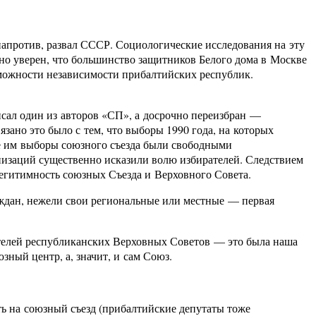
напротив, развал СССР. Социологические исследования на эту
но уверен, что большинство защитников Белого дома в Москве
можности независимости прибалтийских республик.
исал один из авторов «СП», а досрочно переизбран —
ано это было с тем, что выборы 1990 года, на которых
е им выборы союзного съезда были свободными
низаций существенно исказили волю избирателей. Следствием
легитимность союзных Съезда и Верховного Совета.
аждан, нежели свои региональные или местные — первая
ителей республиканских Верховных Советов — это была наша
зный центр, а, значит, и сам Союз.
ть на союзный съезд (прибалтийские депутаты тоже