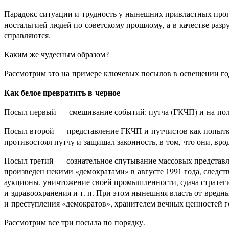
Парадокс ситуации и трудность у нынешних привластных пропа
ностальгией людей по советскому прошлому, а в качестве разру
справляются.
Каким же чудесным образом?
Рассмотрим это на примере ключевых посылов в освещении го
Как белое превратить в черное
Посыл первый — смешивание событий: путча (ГКЧП) и на полго
Посыл второй — представление ГКЧП и путчистов как попытку
противостоял путчу и защищал законность, в том, что они, вро
Посыл третий — сознательное спутывание массовых представле
произведен некими «демократами» в августе 1991 года, следст
аукционы, уничтожение своей промышленности, сдача стратег
и здравоохранения и т. п. При этом нынешняя власть от вредн
и преступления «демократов», хранителем вечных ценностей г
Рассмотрим все три посыла по порядку.