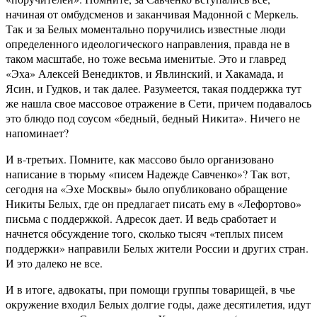
начиная от омбудсменов и заканчивая Мадонной с Меркель.
Так и за Белых моментально поручились известные люди
определенного идеологического направления, правда не в
таком масштабе, но тоже весьма именитые. Это и главред
«Эха» Алексей Венедиктов, и Явлинский, и Хакамада, и
Ясин, и Гудков, и так далее. Разумеется, такая поддержка тут
же нашла свое массовое отражение в Сети, причем подавалось
это блюдо под соусом «бедный, бедный Никита». Ничего не
напоминает?
И в-третьих. Помните, как массово было организовано
написание в тюрьму «писем Надежде Савченко»? Так вот,
сегодня на «Эхе Москвы» было опубликовано обращение
Никиты Белых, где он предлагает писать ему в «Лефортово»
письма с поддержкой. Адресок дает. И ведь сработает и
начнется обсуждение того, сколько тысяч «теплых писем
поддержки» направили Белых жители России и других стран.
И это далеко не все.
И в итоге, адвокаты, при помощи группы товарищей, в чье
окружение входил Белых долгие годы, даже десятилетия, идут