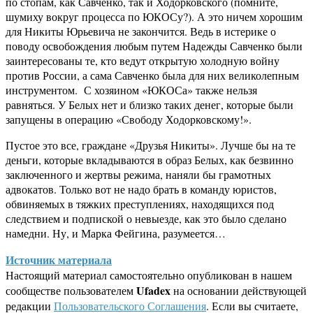
по стопам, как Савченко, так и Ходорковского (помните,
шумиху вокруг процесса по ЮКОСу?). А это ничем хорошим
для Никиты Юрьевича не закончится. Ведь в истерике о
поводу освобождения любым путем Надежды Савченко были
заинтересованы те, кто ведут открытую холодную войну
против России, а сама Савченко была для них великолепным
инструментом. С хозяином «ЮКОСа» также нельзя
равняться. У Белых нет и близко таких денег, которые были
запущены в операцию «Свободу Ходорковскому!».
Пустое это все, граждане «Друзья Никиты». Лучше бы на те
деньги, которые вкладываются в образ Белых, как безвинно
заключенного и жертвы режима, наняли бы грамотных
адвокатов. Только вот не надо брать в команду юристов,
обвиняемых в тяжких преступлениях, находящихся под
следствием и подпиской о невыезде, как это было сделано
намедни. Ну, и Марка Фейгина, разумеется…
Источник материала
Настоящий материал самостоятельно опубликован в нашем
Ufadex
сообществе пользователем
на основании действующей
редакции
Пользовательского Соглашения
. Если вы считаете,