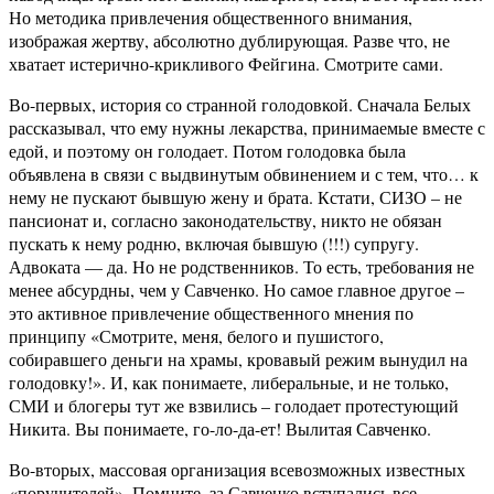
Но методика привлечения общественного внимания,
изображая жертву, абсолютно дублирующая. Разве что, не
хватает истерично-крикливого Фейгина. Смотрите сами.
Во-первых, история со странной голодовкой. Сначала Белых
рассказывал, что ему нужны лекарства, принимаемые вместе с
едой, и поэтому он голодает. Потом голодовка была
объявлена в связи с выдвинутым обвинением и с тем, что… к
нему не пускают бывшую жену и брата. Кстати, СИЗО – не
пансионат и, согласно законодательству, никто не обязан
пускать к нему родню, включая бывшую (!!!) супругу.
Адвоката — да. Но не родственников. То есть, требования не
менее абсурдны, чем у Савченко. Но самое главное другое –
это активное привлечение общественного мнения по
принципу «Смотрите, меня, белого и пушистого,
собиравшего деньги на храмы, кровавый режим вынудил на
голодовку!». И, как понимаете, либеральные, и не только,
СМИ и блогеры тут же взвились – голодает протестующий
Никита. Вы понимаете, го-ло-да-ет! Вылитая Савченко.
Во-вторых, массовая организация всевозможных известных
«поручителей». Помните, за Савченко вступались все,