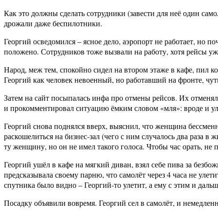
Как это должны сделать сотрудники (завести для неё один самол
дрожали даже беспилотники.
Георгий осведомился – ясное дело, аэропорт не работает, но п
положено. Сотрудников тоже вызвали на работу, хотя рейсы уже
Народ, меж тем, спокойно сидел на втором этаже в кафе, пил 
Георгий как человек невоенный, но работавший на фронте, чут
Затем на сайт посыпалась инфа про отмены рейсов. Их отменяли
и прокомментировал ситуацию ёмким словом «мля»: вроде и улет
Георгий снова поднялся вверх, выяснил, что женщина бессменно
раскошелиться на бизнес-зал (чего с ним случалось два раза в 
ту женщину, но он не имел такого голоса. Чтобы час орать, не 
Георгий ушёл в кафе на мягкий диван, взял себе пива за безбо
предсказывала своему парню, что самолёт через 4 часа не улети
спутника было видно – Георгий-то улетит, а ему с этим и дальш
Посадку объявили вовремя. Георгий сел в самолёт, и немедленн