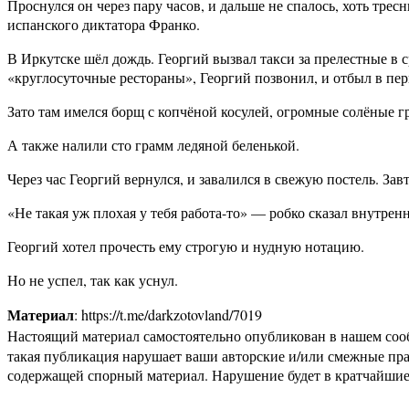
Проснулся он через пару часов, и дальше не спалось, хоть трес
испанского диктатора Франко.
В Иркутске шёл дождь. Георгий вызвал такси за прелестные в с
«круглосуточные рестораны», Георгий позвонил, и отбыл в пер
Зато там имелся борщ с копчёной косулей, огромные солёные гр
А также налили сто грамм ледяной беленькой.
Через час Георгий вернулся, и завалился в свежую постель. Зав
«Не такая уж плохая у тебя работа-то» — робко сказал внутрен
Георгий хотел прочесть ему строгую и нудную нотацию.
Но не успел, так как уснул.
Материал
: https://t.me/darkzotovland/7019
Настоящий материал самостоятельно опубликован в нашем соо
такая публикация нарушает ваши авторские и/или смежные пр
содержащей спорный материал. Нарушение будет в кратчайшие