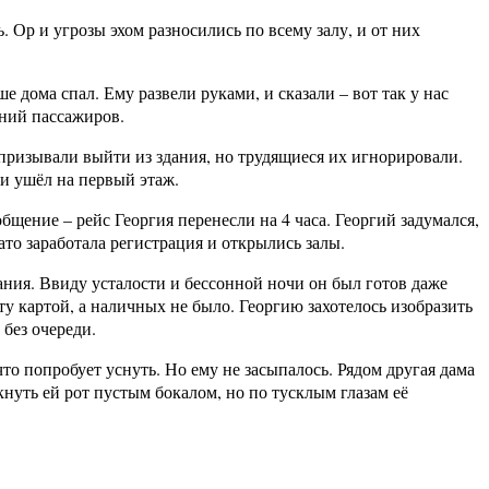
. Ор и угрозы эхом разносились по всему залу, и от них
 дома спал. Ему развели руками, и сказали – вот так у нас
аний пассажиров.
 призывали выйти из здания, но трудящиеся их игнорировали.
 и ушёл на первый этаж.
бщение – рейс Георгия перенесли на 4 часа. Георгий задумался,
ато заработала регистрация и открылись залы.
ания. Ввиду усталости и бессонной ночи он был готов даже
ату картой, а наличных не было. Георгию захотелось изобразить
 без очереди.
что попробует уснуть. Но ему не засыпалось. Рядом другая дама
ткнуть ей рот пустым бокалом, но по тусклым глазам её