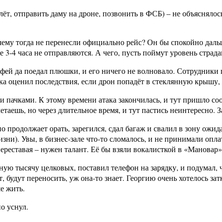
ёт, отправить даму на дроне, позвонить в ФСБ) – не объяснялось
очему тогда не перенесли официально рейс? Он бы спокойно дальше
 3-4 часа не отправляются. А чего, пусть поймут уровень страд
кофей да поедал плюшки, и его ничего не волновало. Сотрудники
ка оценил последствия, если дрон попадёт в стеклянную крышу,
 пачками. К этому времени атака закончилась, и тут пришло соо
аешь, но через длительное время, и тут пастись неинтересно. З
 продолжает орать, зарегился, сдал багаж и свалил в зону ожид
жизни). Увы, в бизнес-зале что-то сломалось, и не принимали опл
переставая – нужен талант. Её бы взяли вокалисткой в «Мановар»
жную тысячу целковых, поставил телефон на зарядку, и подумал, 
т, будут переносить, уж она-то знает. Георгию очень хотелось за
е жить.
о уснул.