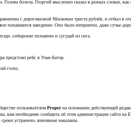
ни. Голова болела. Георгий мысленно сказал в разных словах, ка
равнении с дороговизной Московии триста рублёв, и отбыл в оте
вое попавшееся заведение. Оно было неприятно, даже сучье-доро
узди, сибирские пельмени и сугудай из сига.
тра предстоял рейс в Улан-Батор.
ний голос.
Proper
бществе пользователем
на основании действующей реда
ава, вам необходимо сообщить об этом администрации сайта на
 сроки устранено, виновные наказаны.