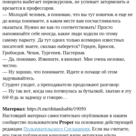
поворота выбегает первокурсник, не успевает затормозить и
врезается в профессоров.
— Молодой человек, я понимаю, что вы тут новичок и еще не
до конца понимаете, в каком месте вам посчастливилось
оказаться. Нужно же как-то соответствовать! Просто
напоминайте себе иногда, какие люди ходили по этому
самому паркету. Да тут одних только всемирно известных
писателей знаете, сколько наберется? Герцен, Брюсов,
Грибоедов, Чехов, Тургенев, Пастернак
— Да, понимаю. Извините, я виноват. Мне очень неловко,
честно.
— Ну хорошо, что понимаете. Идите и почаще об этом
задумывайтесь.
Студент уходит, а преподаватели продолжают разговор:
— Ну так вот, когда она потянулась за бутылкой, хватаю я эту
б@@дь за задницу и говорю…
Материал
: https://t.me/shitandsable/19050
Настоящий материал самостоятельно опубликован в нашем
Proper
сообществе пользователем
на основании действующей
редакции
Пользовательского Соглашения
. Если вы считаете,
что такая публикация нарушает ваши авторские и/или