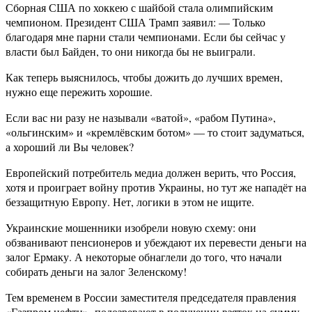
Сборная США по хоккею с шайбой стала олимпийским
чемпионом. Президент США Трамп заявил: — Только
благодаря мне парни стали чемпионами. Если бы сейчас у
власти был Байден, то они никогда бы не выиграли.
Как теперь выяснилось, чтобы дожить до лучших времен,
нужно еще пережить хорошие.
Если вас ни разу не называли «ватой», «рабом Путина»,
«ольгинским» и «кремлёвским ботом» — то стоит задуматься,
а хороший ли Вы человек?
Европейский потребитель медиа должен верить, что Россия,
хотя и проиграет войну против Украины, но тут же нападёт на
беззащитную Европу. Нет, логики в этом не ищите.
Украинские мошенники изобрели новую схему: они
обзванивают пенсионеров и убеждают их перевести деньги на
залог Ермаку. А некоторые обнаглели до того, что начали
собирать деньги на залог Зеленскому!
Тем временем в России заместителя председателя правления
«Газпром нефти» подозревают в получении взяток на сумму