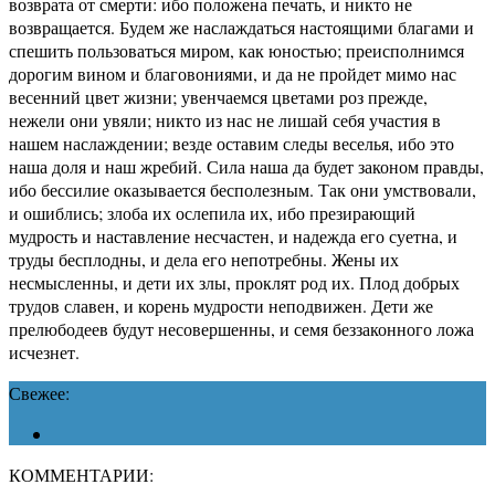
возврата от смерти: ибо положена печать, и никто не
возвращается. Будем же наслаждаться настоящими благами и
спешить пользоваться миром, как юностью; преисполнимся
дорогим вином и благовониями, и да не пройдет мимо нас
весенний цвет жизни; увенчаемся цветами роз прежде,
нежели они увяли; никто из нас не лишай себя участия в
нашем наслаждении; везде оставим следы веселья, ибо это
наша доля и наш жребий. Сила наша да будет законом правды,
ибо бессилие оказывается бесполезным. Так они умствовали,
и ошиблись; злоба их ослепила их, ибо презирающий
мудрость и наставление несчастен, и надежда его суетна, и
труды бесплодны, и дела его непотребны. Жены их
несмысленны, и дети их злы, проклят род их. Плод добрых
трудов славен, и корень мудрости неподвижен. Дети же
прелюбодеев будут несовершенны, и семя беззаконного ложа
исчезнет.
Свежее:
КОММЕНТАРИИ: