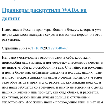
Пранкеры раскрутили WADA на
допинг
Известные в России пранкеры Вован и Лексус, которым уже
не раз удавалось выведать секреты известных персон, на этот
раз узнали…
Страница 20 из 47
1
«
10
19
20
21
22
30
40
»
47
Неправо умствующие говорили сами в себе: коротка и
прискорбна наша жизнь, и нет человеку спасения от смерти, и
не знают, чтобы кто освободил из ада. Случайно мы рождены
и после будем как небывшие: дыхание в ноздрях наших - дым,
и слово - искра в движении нашего сердца. Когда она угаснет,
тело обратится в прах, и дух рассеется, как жидкий воздух; и
имя наше забудется со временем, и никто не вспомнит о делах
наших; и жизнь наша пройдет, как след облака, и рассеется,
как туман, разогнанный лучами солнца и отягченный
теплотою его. Ибо жизнь наша - прохождение тени, и нет нам