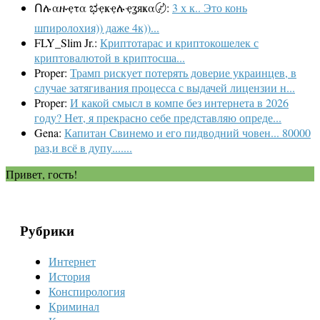
Ոሉαዙҿτα ಭҿҝҿሉҿʓяҝα〄:
3 х к.. Это конь
шпиролохия)) даже 4к))...
FLY_Slim Jr.:
Криптотарас и криптокошелек с
криптовалютой в криптосша...
Proper:
Трамп рискует потерять доверие украинцев, в
случае затягивания процесса с выдачей лицензии н...
Proper:
И какой смысл в компе без интернета в 2026
году? Нет, я прекрасно себе представляю опреде...
Gena:
Капитан Свинемо и его пидводний човен... 80000
раз,и всё в дупу.......
Привет, гость!
Рубрики
Интернет
История
Конспирология
Криминал