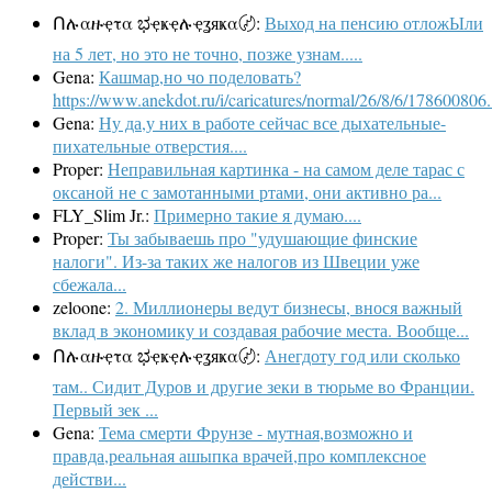
Ոሉαዙҿτα ಭҿҝҿሉҿʓяҝα〄:
Выход на пенсию отложЫли
на 5 лет, но это не точно, позже узнам.....
Gena:
Кашмар,но чо поделовать?
https://www.anekdot.ru/i/caricatures/normal/26/8/6/178600806.
Gena:
Ну да,у них в работе сейчас все дыхательные-
пихательные отверстия....
Proper:
Неправильная картинка - на самом деле тарас с
оксаной не с замотанными ртами, они активно ра...
FLY_Slim Jr.:
Примерно такие я думаю....
Proper:
Ты забываешь про "удушающие финские
налоги". Из-за таких же налогов из Швеции уже
сбежала...
zeloone:
2. Миллионеры ведут бизнесы, внося важный
вклад в экономику и создавая рабочие места. Вообще...
Ոሉαዙҿτα ಭҿҝҿሉҿʓяҝα〄:
Анегдоту год или сколько
там.. Сидит Дуров и другие зеки в тюрьме во Франции.
Первый зек ...
Gena:
Тема смерти Фрунзе - мутная,возможно и
правда,реальная ашыпка врачей,про комплексное
действи...