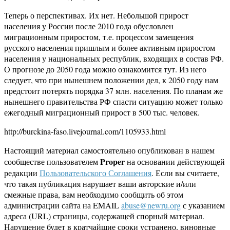
Теперь о перспективах. Их нет. Небольшой прирост
населения у России после 2010 года обусловлен
миграционным приростом, т.е. процессом замещения
русского населения пришлым и более активным приростом
населения у национальных республик, входящих в состав РФ.
О прогнозе до 2050 года можно ознакомится тут. Из него
следует, что при нынешнем положении дел, к 2050 году нам
предстоит потерять порядка 37 млн. населения. По планам же
нынешнего правительства РФ спасти ситуацию может только
ежегодный миграционный прирост в 500 тыс. человек.
http://burckina-faso.livejournal.com/1105933.html
Настоящий материал самостоятельно опубликован в нашем
Proper
сообществе пользователем
на основании действующей
редакции
Пользовательского Соглашения
. Если вы считаете,
что такая публикация нарушает ваши авторские и/или
смежные права, вам необходимо сообщить об этом
администрации сайта на EMAIL
abuse@newru.org
с указанием
адреса (URL) страницы, содержащей спорный материал.
Нарушение будет в кратчайшие сроки устранено, виновные