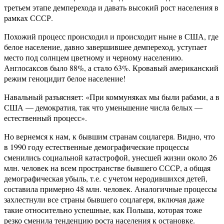
третьем этапе демперехода и давать высокий рост населения в
рамках СССР.
Похожий процесс происходил и происходит ныне в США, где
белое население, давно завершившее демпереход, уступает
место под солнцем цветному и черному населению.
Англосаксов было 88%, а стало 63%. Кровавый американский
режим геноцидит белое население!
Навальный разъясняет: «При коммуняках мы были рабами, а в
США — демократия, так что уменьшение числа белых —
естественный процесс».
Но вернемся к нам, к бывшим странам соцлагеря. Видно, что
в 1990 году естественные демографические процессы
сменились социальной катастрофой, унесшей жизни около 26
млн. человек на всем пространстве бывшего СССР, а общая
демографическая убыль, т.е. с учетом неродившихся детей,
составила примерно 48 млн. человек. Аналогичные процессы
захлестнули все страны бывшего соцлагеря, включая даже
такие относительно успешные, как Польша, которая тоже
резко сменила тенденцию роста населения к остановке.