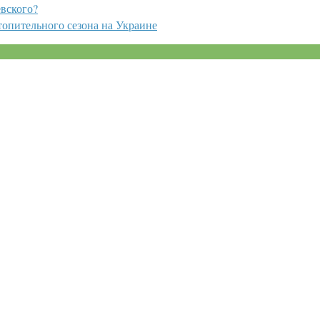
евского?
опительного сезона на Украине