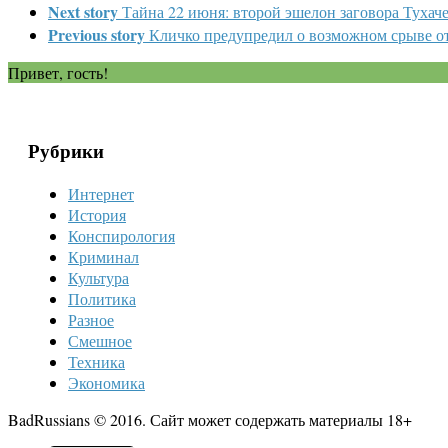
Next story
Тайна 22 июня: второй эшелон заговора Тухач
Previous story
Кличко предупредил о возможном срыве от
Привет, гость!
Рубрики
Интернет
История
Конспирология
Криминал
Культура
Политика
Разное
Смешное
Техника
Экономика
BadRussians © 2016. Сайт может содержать материалы 18+