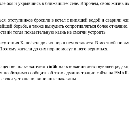
ле боя и укрывшись в ближайшем селе. Впрочем, свою жизнь им 
ься, отступников бросили в котел с кипящей водой и сварили ж
йшей борьбе, а также вынудить сопротивляться более отчаянно. 
ствий тогда показательную казнь не смогли устроить.
исутствия Халифата до сих пор в нем остаются. В местной тюрь
Поэтому жители до сих пор не могут в него вернуться.
vintik
бществе пользователем
на основании действующей редак
ам необходимо сообщить об этом администрации сайта на EMAI
 сроки устранено, виновные наказаны.