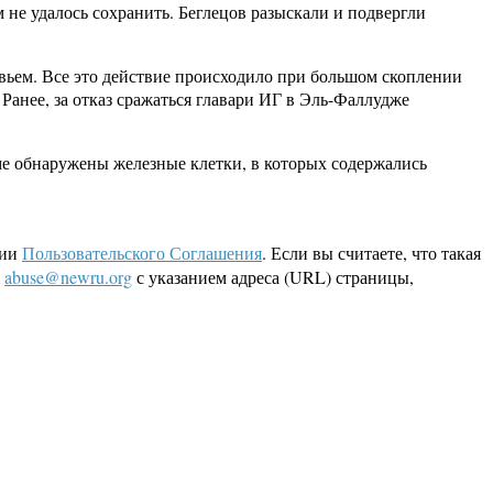
не удалось сохранить. Беглецов разыскали и подвергли
ивьем. Все это действие происходило при большом скоплении
Ранее, за отказ сражаться главари ИГ в Эль-Фаллудже
ме обнаружены железные клетки, в которых содержались
ции
Пользовательского Соглашения
. Если вы считаете, что такая
L
abuse@newru.org
с указанием адреса (URL) страницы,