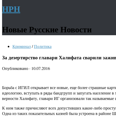
НРН
Новые Русские Новости
Криминал
/
Политика
За дезертирство главари Халифата сварили зажи
Опубликовано
·
10.07.2016
Борьба с ИГИЛ открывает все новые, еще более страшные карт
идеологию, вступать в ряды бандгрупп и запугать население в
верности Халифату, главари ИГ организовали так называемые
К ним также причисляют всех допустивших какие-либо проступ
Одна из таких показательных казней была устроена в районе 