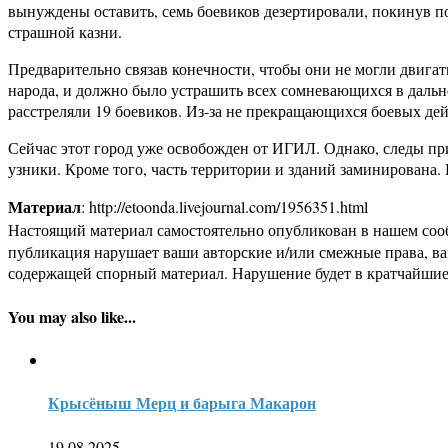
вынуждены оставить, семь боевиков дезертировали, покинув по
страшной казни.
Предварительно связав конечности, чтобы они не могли двигат
народа, и должно было устрашить всех сомневающихся в дальне
расстреляли 19 боевиков. Из-за не прекращающихся боевых дей
Сейчас этот город уже освобожден от ИГИЛ. Однако, следы пр
узники. Кроме того, часть территории и зданий заминирована. 
Материал
: http://etoonda.livejournal.com/1956351.html
Настоящий материал самостоятельно опубликован в нашем соо
публикация нарушает ваши авторские и/или смежные права, в
содержащей спорный материал. Нарушение будет в кратчайшие
You may also like...
Крысёныш Мерц и барыга Макарон
19.08.2025