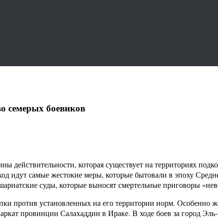
во семерых боевиков
ины действительности, которая существует на территориях подк
 ход идут самые жестокие меры, которые бытовали в эпоху Средн
 шариатские суды, которые выносят смертельные приговоры «не
ки против установленных на его территории норм. Особенно же
Шаркат провинции Салахаддин в Ираке. В ходе боев за город Эл