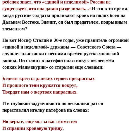
ребенок знает, что «единой и неделимой» России не
существует, что она давно разделилась…»
И это в то время,
когда русские солдаты проливают кровь на полях боев на
Дальнем Востоке. Значит, он был предателем, подрывным
элементом?
Но вот Иосиф Сталин в 30-е годы, уже правитель огромной
«единой и неделимой» державы — Советского Союза —
слушает пластинки с песнями времен русско-японской
войны. Он ставит в патефон пластинку с песней «На
сопках Маньчжурии» со старыми еще словами:
Белеют кресты далеких героев прекрасных
И прошлого тени кружатся вокруг,
Твердят нам о жертвах напрасных.
И в глубокой задумчивости по несколько раз он
переставлял иголку патефона на словах:
Но верьте, еще мы за вас отомстим
И справим кровавую тризну.