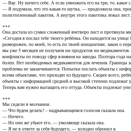
— Вау. Ну ничего себе. А если умножить его на три, то, какое 
— Я подумала, что это какая-то шутка, — продолжила она, про
полиэтиленовый пакетик. А внутри этого пакетика лежал лист.
+++
Она достала из сумки сложенный вчетверо лист и протянула мн
«Сегодня я послал тебе твоего ребёнка. Он находится на улице
разморожен, по моей, то есть по твоей инициативе, закон о 
мы уже 5 месяцев не получаем ни продуктов ни медикаментов.
конфликты по поводу сфер влияния на заводы. Полтора года наз
болен. Нет необходимых медикаментов для лечения. Границы зак
проблемы не заканчиваются. Попытки послать объекты с инфор
всеми объектами, что приходят из будущего. Скорее всего, ре
объекты с информацией средней и высокой степени подлежат ун
Теперь вам нужно вытащить его оттуда. Объекты подлежат унич
+++
Мы сидели в молчании.
— Что будем делать? – надрывающимся голосом сказала она.
— Ничего.
— Но они же убьют его, — умоляюще сказала она.
— Я не в ответе за себя будущего, — холодно обронил я.