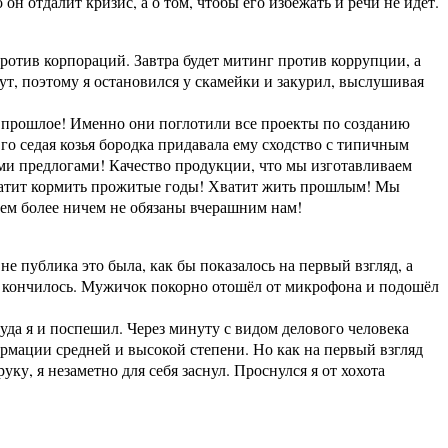
он отдалит кризис, а о том, чтобы его избежать и речи не идёт.
ротив корпораций. Завтра будет митинг против коррупции, а
т, поэтому я остановился у скамейки и закурил, выслушивая
в прошлое! Именно они поглотили все проекты по созданию
го седая козья бородка придавала ему сходство с типичным
ми предлогами! Качество продукции, что мы изготавливаем
 Хватит кормить прожитые годы! Хватит жить прошлым! Мы
тем более ничем не обязаны вчерашним нам!
не публика это была, как бы показалось на первый взгляд, а
ра кончилось. Мужичок покорно отошёл от микрофона и подошёл
куда я и поспешил. Через минуту с видом делового человека
рмации средней и высокой степени. Но как на первый взгляд
ку, я незаметно для себя заснул. Проснулся я от хохота