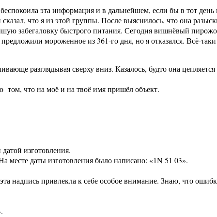
еспокоила эта информация и в дальнейшем, если бы в тот день 
 сказал, что я из этой группы. После выяснилось, что она разыс
йшую забегаловку быстрого питания. Сегодня вишнёвый пирожок 
е предложили мороженное из 361-го дня, но я отказался. Всё-таки
нивающе разглядывая сверху вниз. Казалось, будто она цепляется
 том, что на моё и на твоё имя пришёл объект.
 датой изготовления.
На месте даты изготовления было написано: «1N 51 03».
 эта надпись привлекла к себе особое внимание. Знаю, что ошиб
.