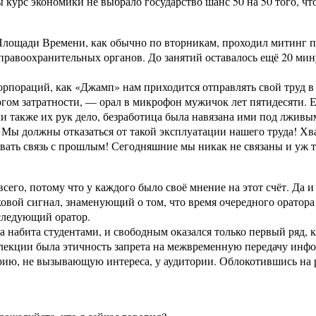
 курс экономики не выбрало государство шанс 50 на 50 того, что 
 Площади Времени, как обычно по вторникам, проходил митинг п
равоохранительных органов. До занятий оставалось ещё 20 мину
корпораций, как «Джамп» нам приходится отправлять свой труд 
огом затратности, — орал в микрофон мужичок лет пятидесяти. Е
и также их рук дело, безработица была навязана ими под лживы
о! Мы должны отказаться от такой эксплуатации нашего труда!
рвать связь с прошлым! Сегодняшние мы никак не связаны и уж 
его, потому что у каждого было своё мнение на этот счёт. Да и 
уковой сигнал, знаменующий о том, что время очередного орато
 следующий оратор.
а набита студентами, и свободным оказался только первый ряд, 
 лекции была этичность запрета на межвременную передачу инфо
орию, не вызывающую интереса, у аудитории. Облокотившись на ру