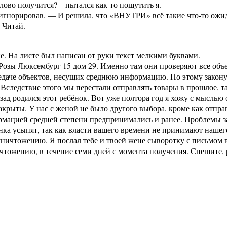
слово получится? – пытался как-то пошутить я.
игнорировав. — И решила, что «ВНУТРИ» всё такие что-то ожида
 Читай.
е. На листе был написан от руки текст мелкими буквами.
 Розы Люксембург 15 дом 29. Именно там они проверяют все объе
передаче объектов, несущих среднюю информацию. По этому зако
 Вследствие этого мы перестали отправлять товары в прошлое, 
ад родился этот ребёнок. Вот уже полтора год я хожу с мыслью 
рыты. У нас с женой не было другого выбора, кроме как отправи
мацией средней степени предпринимались и ранее. Проблемы за
бёнка усыпят, так как власти вашего времени не принимают наше
ичтожению. Я послал тебе и твоей жене сыворотку с письмом вну
тожению, в течение семи дней с момента получения. Спешите, р