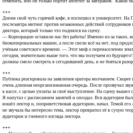
отменить, ибо он только портит аппетит за завтраком. Какой бы
+++
Допив свой чуть горячий кофе, я поспешил в университет. На
послезавтра митинг против незаконных действий сотрудников п
диктора, который только что поднялся на сцену.
— Корпорации оставили нас без работы! Именно из-за таких, 
биокопировальных машин, а после свели всё на нет, под предл
учёным советского времени. — Этот миф о перенаселении земл
сегодня, значительно выше того, что мы получаем из будущег
должны смело смотреть в сегодняшний день, и не бояться разо
+++
Публика реагировала на заявления оратора молчанием. Скорее вс
очень длинная неорганизованная очередь. После прозвучал зв
к кассе, с целью уплаты за своё выступление. На сцену вышел
Я напутал с расписанием занятий и опоздал. Вся аудитория был
вошёл лектор и, поприветствовав аудиторию, начал. Темой его
не звучала бы интересно тема, лектор превратил её в сухую те
аудитории и гневного взгляда лектора.
+++