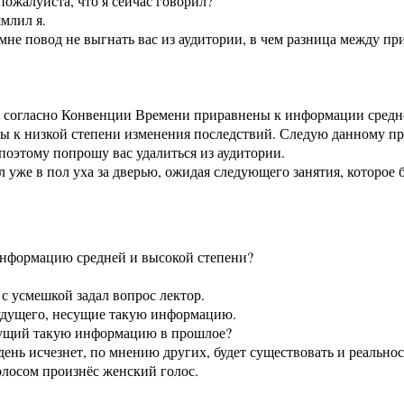
ожалуйста, что я сейчас говорил?
млил я.
 мне повод не выгнать вас из аудитории, в чем разница между 
д, согласно Конвенции Времени приравнены к информации средн
ы к низкой степени изменения последствий. Следую данному пр
 поэтому попрошу вас удалиться из аудитории.
уже в пол уха за дверью, ожидая следующего занятия, которое б
 информацию средней и высокой степени?
 с усмешкой задал вопрос лектор.
 будущего, несущие такую информацию.
несущий такую информацию в прошлое?
день исчезнет, по мнению других, будет существовать и реально
олосом произнёс женский голос.