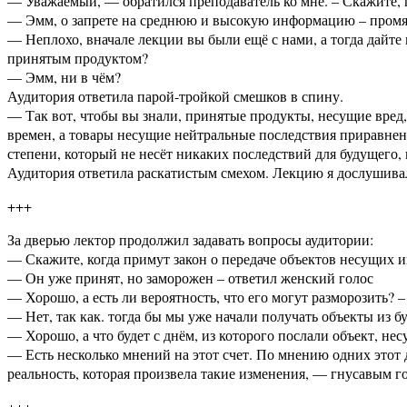
— Уважаемый, — обратился преподаватель ко мне. – Скажите, п
— Эмм, о запрете на среднюю и высокую информацию – промя
— Неплохо, вначале лекции вы были ещё с нами, а тогда дайте
принятым продуктом?
— Эмм, ни в чём?
Аудитория ответила парой-тройкой смешков в спину.
— Так вот, чтобы вы знали, принятые продукты, несущие вре
времен, а товары несущие нейтральные последствия приравнен
степени, который не несёт никаких последствий для будущего,
Аудитория ответила раскатистым смехом. Лекцию я дослушивал 
+++
За дверью лектор продолжил задавать вопросы аудитории:
— Скажите, когда примут закон о передаче объектов несущих
— Он уже принят, но заморожен – ответил женский голос
— Хорошо, а есть ли вероятность, что его могут разморозить? –
— Нет, так как. тогда бы мы уже начали получать объекты из
— Хорошо, а что будет с днём, из которого послали объект, 
— Есть несколько мнений на этот счет. По мнению одних этот 
реальность, которая произвела такие изменения, — гнусавым г
+++