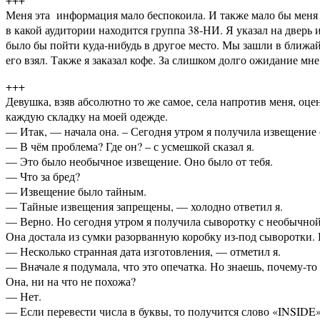
Меня эта информация мало беспокоила. И также мало бы меня б
в какой аудитории находится группа 38-НИ. Я указал на дверь и
было бы пойти куда-нибудь в другое место. Мы зашли в ближа
его взял. Также я заказал кофе. За слишком долго ожидание мн
+++
Девушка, взяв абсолютно то же самое, села напротив меня, оце
каждую складку на моей одежде.
— Итак, — начала она. – Сегодня утром я получила извещение о
— В чём проблема? Где он? – с усмешкой сказал я.
— Это было необычное извещение. Оно было от тебя.
— Что за бред?
— Извещение было тайным.
— Тайные извещения запрещены, — холодно ответил я.
— Верно. Но сегодня утром я получила сыворотку с необычной
Она достала из сумки разорванную коробку из-под сыворотки. 
— Несколько странная дата изготовления, — отметил я.
— Вначале я подумала, что это опечатка. Но знаешь, почему-то
Она, ни на что не похожа?
— Нет.
— Если перевести числа в буквы, то получится слово «INSIDE»