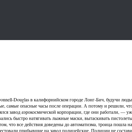
onnell-Douglas в калифорнийском городе Лонг-Бич, будучи людь
ые, самые опасные часы после операции. А потому и решили, что
лся завод аэрокосмической корпорации, где они работали, — уж 
лись быстро натягивать лыжные маски, вытаскивать пистолеты, 
том, что все действия доведены до автоматизма, троица пошла н
рестовали прибывшие на завод полицейские. Полиции не состави