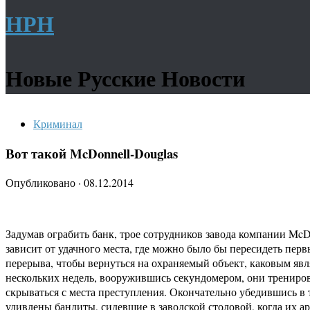
НРН
Новые Русские Новости
Криминал
Вот такой McDonnell-Douglas
Опубликовано
·
08.12.2014
Задумав ограбить банк, трое сотрудников завода компании McD
зависит от удачного места, где можно было бы пересидеть перв
перерыва, чтобы вернуться на охраняемый объект, каковым явля
нескольких недель, вооружившись секундомером, они тренирова
скрываться с места преступления. Окончательно убедившись в 
удивлены бандиты, сидевшие в заводской столовой, когда их а