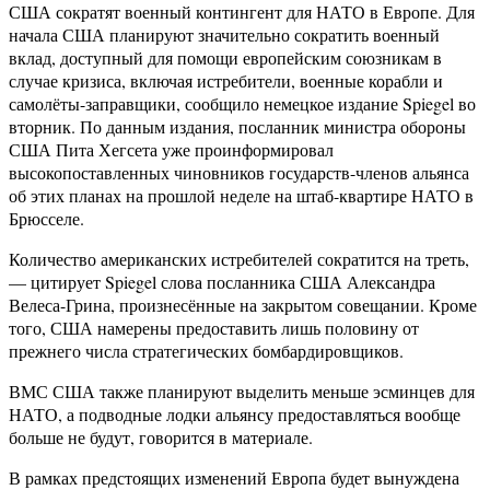
США сократят военный контингент для НАТО в Европе. Для
начала США планируют значительно сократить военный
вклад, доступный для помощи европейским союзникам в
случае кризиса, включая истребители, военные корабли и
самолёты-заправщики, сообщило немецкое издание Spiegel во
вторник. По данным издания, посланник министра обороны
США Пита Хегсета уже проинформировал
высокопоставленных чиновников государств-членов альянса
об этих планах на прошлой неделе на штаб-квартире НАТО в
Брюсселе.
Количество американских истребителей сократится на треть,
— цитирует Spiegel слова посланника США Александра
Велеса-Грина, произнесённые на закрытом совещании. Кроме
того, США намерены предоставить лишь половину от
прежнего числа стратегических бомбардировщиков.
ВМС США также планируют выделить меньше эсминцев для
НАТО, а подводные лодки альянсу предоставляться вообще
больше не будут, говорится в материале.
В рамках предстоящих изменений Европа будет вынуждена