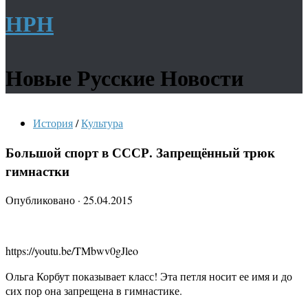
НРН
Новые Русские Новости
История
/
Культура
Большой спорт в СССР. Запрещённый трюк
гимнастки
Опубликовано
·
25.04.2015
https://youtu.be/TMbwv0gJleo
Ольга Корбут показывает класс! Эта петля носит ее имя и до
сих пор она запрещена в гимнастике.