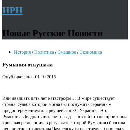
НРН
Новые Русские Новости
История
/
Политика
/
Смешное
/
Экономика
Румыния откушала
Опубликовано
·
01.10.2015
Или двадцать пять лет катастрофы… В мире существует
страна, судьба которой могла бы послужить серьезным
предостережением для рвущейся в ЕС Украины. Это
Румыния. Двадцать пять лет назад — в этой стране произошла
кровавая революция, в результате которой Румыния сбросила
ненавистного диктатора Чаушевску (и расстреляла) и ввела у