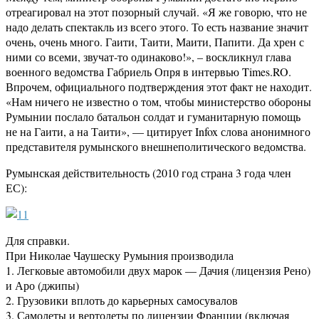
отреагировал на этот позорный случай. «Я же говорю, что не
надо делать спектакль из всего этого. То есть название значит
очень, очень много. Гаити, Таити, Маити, Папити. Да хрен с
ними со всеми, звучат-то одинаково!», – воскликнул глава
военного ведомства Габриель Опря в интервью Times.RO.
Впрочем, официального подтверждения этот факт не находит.
«Нам ничего не известно о том, чтобы министерство обороны
Румынии послало батальон солдат и гуманитарную помощь
не на Гаити, а на Таити», — цитирует Infox слова анонимного
представителя румынского внешнеполитического ведомства.
Румынская действительность (2010 год страна 3 года член
ЕС):
Для справки.
При Николае Чаушеску Румыния производила
1. Легковые автомобили двух марок — Дачия (лицензия Рено)
и Аро (джипы)
2. Грузовики вплоть до карьерных самосувалов
3. Самолеты и вертолеты по лицензии Франции (включая