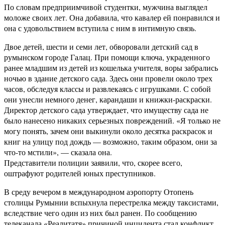
По словам предприимчивой студентки, мужчина выглядел
моложе своих лет. Она добавила, что кавалер ей понравился и
она с удовольствием вступила с ним в интимную связь.
Двое детей, шести и семи лет, обворовали детский сад в
румынском городе Галац. При помощи ключа, украденного
ранее младшим из детей из кошелька учителя, воры забрались
ночью в здание детского сада. Здесь они провели около трех
часов, обследуя классы и развлекаясь с игрушками. С собой
они унесли немного денег, карандаши и книжки-раскраски.
Директор детского сада утверждает, что имуществу сада не
было нанесено никаких серьезных повреждений. «Я только не
могу понять, зачем они выкинули около десятка раскрасок и
книг на улицу под дождь — возможно, таким образом, они за
что-то мстили», — сказала она.
Представители полиции заявили, что, скорее всего,
оштрафуют родителей юных преступников.
В среду вечером в международном аэропорту Отопень
столицы Румынии вспыхнула перестрелка между таксистами,
вследствие чего один из них был ранен. По сообщению
телеканала «Реалитатя» причиной инцидента стал конфликт