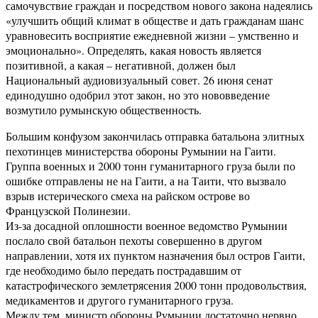
самочувствие граждан и посредством нового закона надеялись
«улучшить общий климат в обществе и дать гражданам шанс
уравновесить восприятие ежедневной жизни – умственно и
эмоционально». Определять, какая новость является
позитивной, а какая – негативной, должен был
Национальный аудиовизуальный совет. 26 июня сенат
единодушно одобрил этот закон, но это нововведение
возмутило румынскую общественность.
Большим конфузом закончилась отправка батальона элитных
пехотинцев министерства обороны Румынии на Гаити.
Группа военных и 2000 тонн гуманитарного груза были по
ошибке отправлены не на Гаити, а на Таити, что вызвало
взрыв истерического смеха на райском острове во
Французской Полинезии.
Из-за досадной оплошности военное ведомство Румынии
послало свой батальон пехоты совершенно в другом
направлении, хотя их пунктом назначения был остров Гаити,
где необходимо было передать пострадавшим от
катастрофического землетрясения 2000 тонн продовольствия,
медикаментов и другого гуманитарного груза.
Между тем, министр обороны Румынии достаточно нервно