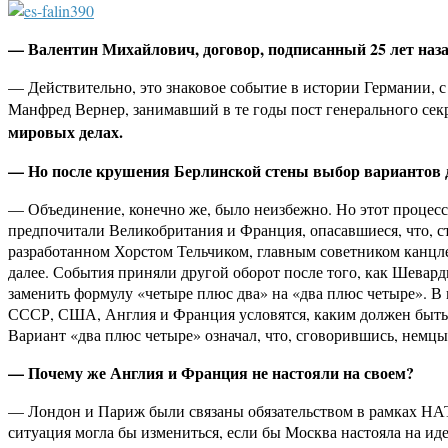
— Валентин Михайлович, договор, подписанный 25 лет наза
— Действительно, это знаковое событие в истории Германии, с
Манфред Вернер, занимавший в те годы пост генерального се
мировых делах.
— Но после крушения Берлинской стены выбор вариантов д
— Объединение, конечно же, было неизбежно. Но этот процесс
предпочитали Великобритания и Франция, опасавшиеся, что, ст
разработанном Хорстом Тельчиком, главным советником канцл
далее. События приняли другой оборот после того, как Шевар
заменить формулу «четыре плюс два» на «два плюс четыре». В
СССР, США, Англия и Франция условятся, каким должен быть 
Вариант «два плюс четыре» означал, что, сговорившись, немцы 
— Почему же Англия и Франция не настояли на своем?
— Лондон и Париж были связаны обязательством в рамках НА
ситуация могла бы измениться, если бы Москва настояла на ид