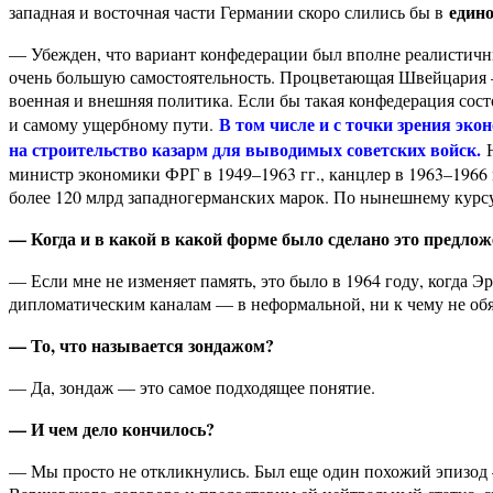
едино
западная и восточная части Германии скоро слились бы в
— Убежден, что вариант конфедерации был вполне реалистичн
очень большую самостоятельность. Процветающая Швейцария — 
военная и внешняя политика. Если бы такая конфедерация состо
В том числе и с точки зрения эк
и самому ущербному пути.
на строительство казарм для выводимых советских войск.
Н
министр экономики ФРГ в 1949–1963 гг., канцлер в 1963–1966 
более 120 млрд западногерманских марок. По нынешнему курсу
— Когда и в какой в какой форме было сделано это предлож
— Если мне не изменяет память, это было в 1964 году, когда Э
дипломатическим каналам — в неформальной, ни к чему не о
— То, что называется зондажом?
— Да, зондаж — это самое подходящее понятие.
— И чем дело кончилось?
— Мы просто не откликнулись. Был еще один похожий эпизод — 