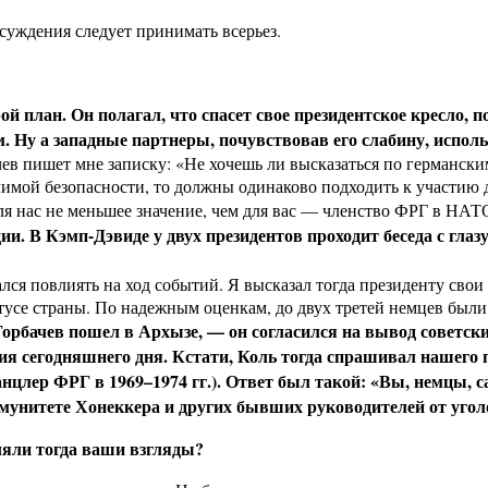
суждения следует принимать всерьез.
й план. Он полагал, что спасет свое президентское кресло,
 Ну а западные партнеры, почувствовав его слабину, исполь
чев пишет мне записку: «Не хочешь ли высказаться по германск
имой безопасности, то должны одинаково подходить к участию д
я нас не меньшее значение, чем для вас — членство ФРГ в НАТ
ии. В Кэмп-Дэвиде у двух президентов проходит беседа с гла
ался повлиять на ход событий. Я высказал тогда президенту сво
усе страны. По надежным оценкам, до двух третей немцев были 
Горбачев пошел в Архызе, — он согласился на вывод советск
ния сегодняшнего дня. Кстати, Коль тогда спрашивал нашего
нцлер ФРГ в 1969–1974 гг.). Ответ был такой: «Вы, немцы, с
ммунитете Хонеккера и других бывших руководителей от уголо
ляли тогда ваши взгляды?