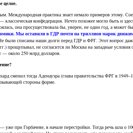
е целое.
ым. Международная практика знает немало примеров этому. Со
классическая конфедерация. Нечто похожее могло быть и здесь
ялась, она просуществовала бы, уверен, не один год, а может б
ономики. Мы оставили в ГДР почти на триллион марок движи
е были списаны наши долги перед ГДР и ФРГ. Этот вопрос даже
гг.) прощупывал, не согласится ли Москва на западные условия
 — около 250 млрд долларов.
ение?
рхард сменил тогда Аденауэра (глава правительства ФРГ в 1949–
бязывающей стороны форме.
уже при Горбачеве, в начале перестройки. Тогда речь шла о 10