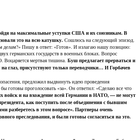
 пойдя на максимальные уступки США и их союзникам. В
зовали это на всю катушку.
Сошлюсь на следующий эпизод.
им делам?» Пишу в ответ: «Готов». И излагаю нашу позицию:
вух германских государств в военных блоках. Вопрос
Буш предлагает прерваться и
О. Воцаряется мертвая тишина.
зу на глаз, присутствуют только переводчики… И Горбачев
и опасения, предложил выдвинуть идею проведения
бы готовы проголосовать «за». Он ответил: «Сделаю все что
их войск и на вхождение всей Германии в НАТО, — не могут
 президента, как поступить после объединения с бывшим
ами разберетесь в этом вопросе». Партнеры очень
вного преследования, и были готовы согласиться на это.