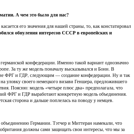
матии. А чем это было для нас?
асается его значения для нашей страны, то, как констатировал
добился обнуления интересов СССР в европейских и
е германской конфедерации. Именно такой вариант однозначно
опе. За ту же модель поначалу высказывался и Бонн. В
ние ФРГ и ГДР, следующим — создание конфедерации. Ну и так
 на уловку своего немецкого визави Геншера, предложившего
вия. Поясню: модель «четыре плюс два» предполагала, что
ний ФРГ и ГДР выработают конкретную модель объединения.
тская сторона и дальше поплелась на поводу у немцев.
объединению Германии. Тэтчер и Миттеран намекали, что
икобритания должны сами защищать свои интересы, что мы за