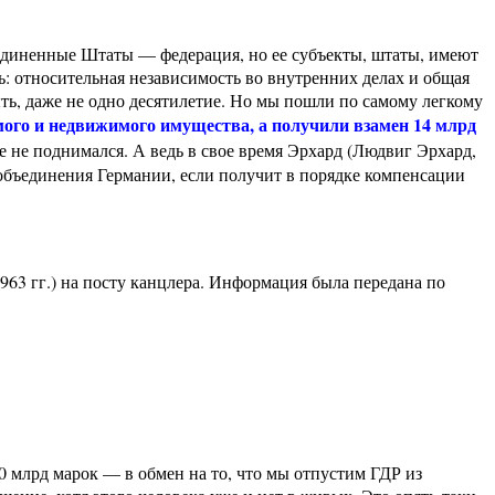
единенные Штаты — федерация, но ее субъекты, штаты, имеют
: относительная независимость во внутренних делах и общая
ыть, даже не одно десятилетие. Но мы пошли по самому легкому
мого и недвижимого имущества, а получили взамен 14 млрд
 не поднимался. А ведь в свое время Эрхард (Людвиг Эрхард,
 объединения Германии, если получит в порядке компенсации
1963 гг.) на посту канцлера. Информация была передана по
0 млрд марок — в обмен на то, что мы отпустим ГДР из