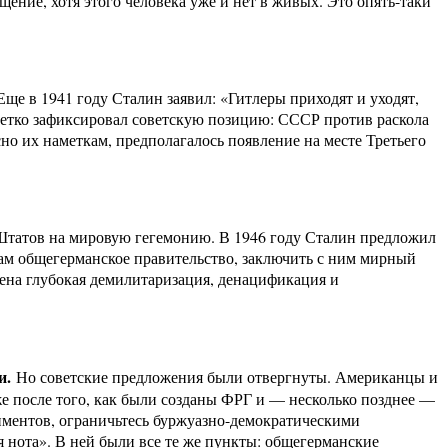
щение, хотя этого человека уже и нет в живых. Это опять-таки
 Еще в 1941 году Сталин заявил: «Гитлеры приходят и уходят,
 четко зафиксировал советскую позицию: СССР против раскола
но их наметкам, предполагалось появление на месте Третьего
Штатов на мировую гегемонию. В 1946 году Сталин предложил
там общегерманское правительство, заключить с ним мирный
дена глубокая демилитаризация, денацификация и
и.
Но советские предложения были отвергнуты. Американцы и
же после того, как были созданы ФРГ и — несколько позднее —
иментов, ограничьтесь буржуазно-демократическими
 нота». В ней были все те же пункты: общегерманские