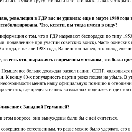
лились в узком кругу. Но были и те, кто высказывался открыт
ю, революция в ГДР вас не удивила: еще в марте 1988 года в
табилизирована. Что, кстати, вы тогда имели в виду?
нформация о том, что в ГДР назревают беспорядки по типу 1953
и, подавленные при участии советских войск). Часть боннских
тогда, в начале 1988 года, Вашингтон нашел, что «плод еще не
, то есть что, выражаясь современным языком, это была цв
 Немцам все больше досаждал раскол нации. СЕПГ, являвшаяся пр
н. К концу 80-х популярность партии резко пошла на убыль. В у
 о необходимости менять нашу официальную позицию в отношении
о просчитать, где пределы наших возможных подвижек и где стои
ближение с Западной Германией?
 этом вопросе, они вынуждены были бы с ней считаться.
 совершенно естественным, то разве можно было удержать его в