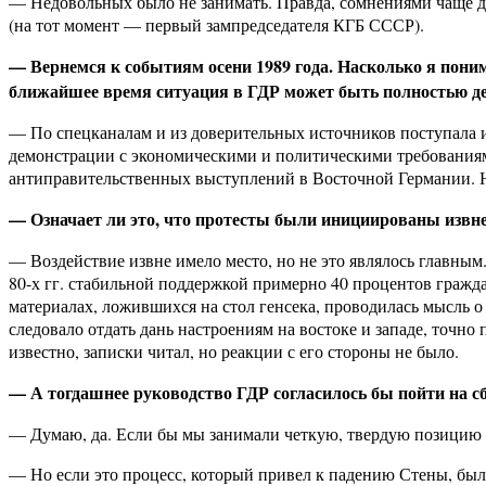
— Недовольных было не занимать. Правда, сомнениями чаще де
(на тот момент — первый зампредседателя КГБ СССР).
— Вернемся к событиям осени 1989 года. Насколько я понима
ближайшее время ситуация в ГДР может быть полностью дес
— По спецканалам и из доверительных источников поступала и
демонстрации с экономическими и политическими требованиям
антиправительственных выступлений в Восточной Германии. Но 
— Означает ли это, что протесты были инициированы извне
— Воздействие извне имело место, но не это являлось главным.
80-х гг. стабильной поддержкой примерно 40 процентов гражда
материалах, ложившихся на стол генсека, проводилась мысль
следовало отдать дань настроениям на востоке и западе, точн
известно, записки читал, но реакции с его стороны не было.
— А тогдашнее руководство ГДР согласилось бы пойти на с
— Думаю, да. Если бы мы занимали четкую, твердую позицию в
— Но если это процесс, который привел к падению Стены, был