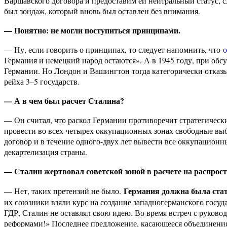
Варшавского договора и предоставим ей нейтральный статус, сх
был зондаж, который вновь был оставлен без внимания.
— Понятно: не могли поступиться принципами.
— Ну, если говорить о принципах, то следует напомнить, что
о
Германия и немецкий народ остаются». А в 1945 году, при об
Германии. Но Лондон и Вашингтон тогда категорически отказы
рейха 3–5 государств.
— А в чем был расчет Сталина?
— Он считал, что раскол Германии противоречит стратегичес
провести во всех четырех оккупационных зонах свободные выб
договор и в течение одного-двух лет вывести все оккупацион
декартелизация страны.
— Сталин жертвовал советской зоной в расчете на распрос
Германия должна была стат
— Нет, таких претензий не было.
их союзники взяли курс на создание западногерманского госуд
ГДР, Сталин не оставлял свою идею. Во время встреч с руков
реформами!» Последнее предложение, касающееся объединения,