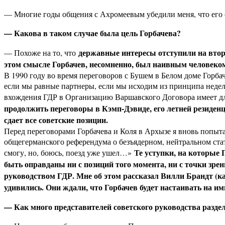
— Многие годы общения с Ахромеевым убедили меня, что его 
— Какова в таком случае была цель Горбачева?
державные интересы отступили на второ
— Похоже на то, что
этом смысле Горбачев, несомненно, был наивным человеком.
В 1990 году во время переговоров с Бушем в Белом доме Горба
если мы равные партнеры, если мы исходим из принципа недел
вхождения ГДР в Организацию Варшавского Договора имеет дл
продолжить переговоры в Кэмп-Дэвиде, его летней резиденц
сдает все советские позиции.
Перед переговорами Горбачева и Коля в Архызе я вновь попыт
общегерманского референдума о безъядерном, нейтральном стат
Те уступки, на которые 
смогу, но, боюсь, поезд уже ушел…»
быть оправданы ни с позиций того момента, ни с точки зре
руководством ГДР. Мне об этом рассказал Вилли Брандт (ка
удивились. Они ждали, что Горбачев будет настаивать на и
— Как много представителей советского руководства разде