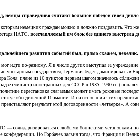
д, немцы справедливо считают большой победой своей дипло
 которым немецких граждан можно и должно поздравить. Что же к
возглавляемый им блок без единого выстрела 
кретаря НАТО,
альнейшего развития событий был, прямо скажем, невелик.
 мог идти по-разному. Я в числе других выступал за учреждени
ав унитарным государством, Германия будет доминировать в Евр
ера Коля, плане из 10 пунктов первым шагом значилось сближе
днадзе (министр иностранных дел СССР в 1985–1990 гг.) попался
 политике перестановка слагаемых может иметь роковые последст
статус объединенной Германии. И на основании этих предписа
представляют результат этой договоренности «четверке». А сове
ТО — солидаризироваться с любыми боннскими установками по 
ее конфедерации. Но Горбачев заявил тогда, что Франция и Вел