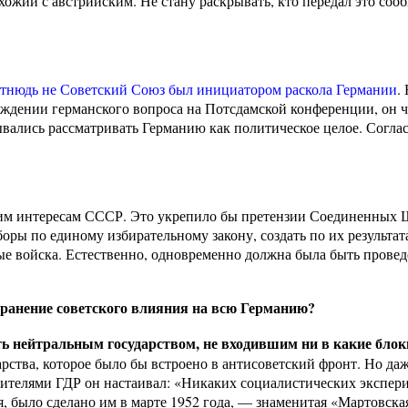
ожий с австрийским. Не стану раскрывать, кто передал это сооб
тнюдь не Советский Союз был инициатором раскола Германии
.
суждении германского вопроса на Потсдамской конференции, он
вались рассматривать Германию как политическое целое. Соглас
ким интересам СССР. Это укрепило бы претензии Соединенных 
оры по единому избирательному закону, создать по их результа
ные войска. Естественно, одновременно должна была быть прове
транение советского влияния на всю Германию?
ь нейтральным государством, не входившим ни в какие блок
арства, которое было бы встроено в антисоветский фронт. Но да
одителями ГДР он настаивал: «Никаких социалистических экспер
 было сделано им в марте 1952 года, — знаменитая «Мартовская