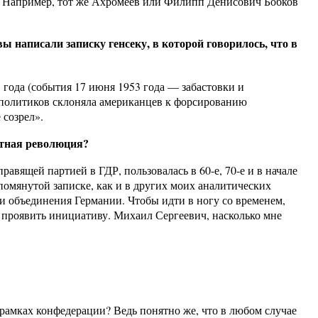
о. Например, тот же Ахромеев или Филипп Денисович Бобков
ы написали записку генсеку, в которой говорилось, что в
 года (события 17 июня 1953 года — забастовки и
 политиков склоняла американцев к форсированию
 созрел».
етная революция?
авящей партией в ГДР, пользовалась в 60-е, 70-е и в начале
помянутой записке, как и в других моих аналитических
 объединения Германии. Чтобы идти в ногу со временем,
т проявить инициативу. Михаил Сергеевич, насколько мне
 рамках конфедерации? Ведь понятно же, что в любом случае