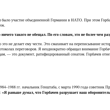
было участие объединенной Германии в НАТО. При этом Горбач
ок.
 ничего такого не обещал. По его словам, это не более чем ра
о это не делает ему чести. Это смахивает на переписывание ис
токолах переговоров. Я неоднократно обращал внимание Горбач
нцам, — это документ, ратифицированный сенатом. Горбачев отне
84–1988 гг. начальник Генштаба, с марта 1990 года советник П
«Я раньше думал, что Горбачев разрушает наш оборонитель
е: