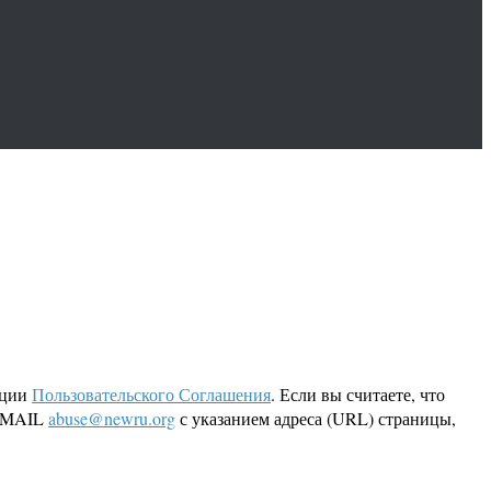
кции
Пользовательского Соглашения
. Если вы считаете, что
 EMAIL
abuse@newru.org
с указанием адреса (URL) страницы,