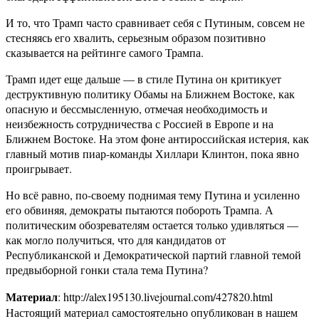
И то, что Трамп часто сравнивает себя с Путиным, совсем не
стесняясь его хвалить, серьезным образом позитивно
сказывается на рейтинге самого Трампа.
Трамп идет еще дальше — в стиле Путина он критикует
деструктивную политику Обамы на Ближнем Востоке, как
опасную и бессмысленную, отмечая необходимость и
неизбежность сотрудничества с Россией в Европе и на
Ближнем Востоке. На этом фоне антироссийская истерия, как
главный мотив пиар-команды Хиллари Клинтон, пока явно
проигрывает.
Но всё равно, по-своему поднимая тему Путина и усиленно
его обвиняя, демократы пытаются побороть Трампа. А
политическим обозревателям остается только удивляться —
как могло получиться, что для кандидатов от
Республиканской и Демократической партий главной темой
предвыборной гонки стала тема Путина?
Материал
: http://alex195130.livejournal.com/427820.html
Настоящий материал самостоятельно опубликован в нашем