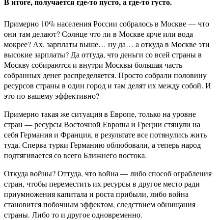
В итоге, получается где-то пусто, а где-то густо.
Примерно 10% населения России собралось в Москве — что
они там делают? Солнце что ли в Москве ярче или вода
мокрее? Ах, зарплаты выше… ну да… а откуда в Москве эти
высокие зарплаты? Да оттуда, что деньги со всей страны в
Москву собираются и внутри Москвы большая часть
собранных денег распределяется. Просто собрали половину
ресурсов страны в один город и там делят их между собой. И
это по-вашему эффективно?
Примерно такая же ситуация в Европе, только на уровне
стран — ресурсы Восточной Европы и Греции стянули на
себя Германия и Франция, в результате все потянулись жить
туда. Сперва турки Германию облюбовали, а теперь народ
подтягивается со всего Ближнего востока.
Откуда войны? Оттуда, что война — либо способ ограбления
стран, чтобы переместить их ресурсы в другое место ради
приумножения капитала и роста прибыли, либо война
становится побочным эффектом, следствием обнищания
страны. Либо то и другое одновременно.