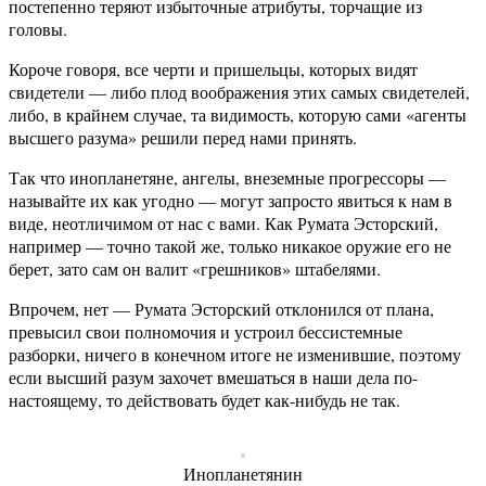
постепенно теряют избыточные атрибуты, торчащие из
головы.
Короче говоря, все черти и пришельцы, которых видят
свидетели — либо плод воображения этих самых свидетелей,
либо, в крайнем случае, та видимость, которую сами «агенты
высшего разума» решили перед нами принять.
Так что инопланетяне, ангелы, внеземные прогрессоры —
называйте их как угодно — могут запросто явиться к нам в
виде, неотличимом от нас с вами. Как Румата Эсторский,
например — точно такой же, только никакое оружие его не
берет, зато сам он валит «грешников» штабелями.
Впрочем, нет — Румата Эсторский отклонился от плана,
превысил свои полномочия и устроил бессистемные
разборки, ничего в конечном итоге не изменившие, поэтому
если высший разум захочет вмешаться в наши дела по-
настоящему, то действовать будет как-нибудь не так.
Инопланетянин