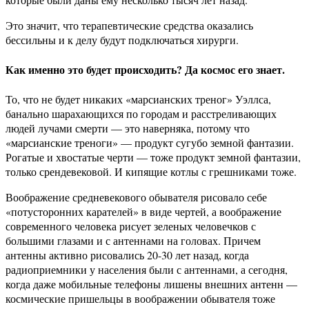
Это значит, что терапевтические средства оказались
бессильны и к делу будут подключаться хирурги.
Как именно это будет происходить? Да космос его знает.
То, что не будет никаких «марсианских треног» Уэллса,
банально шарахающихся по городам и расстреливающих
людей лучами смерти — это наверняка, потому что
«марсианские треноги» — продукт сугубо земной фантазии.
Рогатые и хвостатые черти — тоже продукт земной фантазии,
только срендевековой. И кипящие котлы с грешниками тоже.
Воображение средневекового обывателя рисовало себе
«потусторонних карателей» в виде чертей, а воображение
современного человека рисует зеленых человечков с
большими глазами и с антеннами на головах. Причем
антенны активно рисовались 20-30 лет назад, когда
радиоприемники у населения были с антеннами, а сегодня,
когда даже мобильные телефоны лишены внешних антенн —
космические пришельцы в воображении обывателя тоже