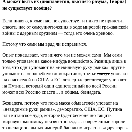
А может быть их (инопланетян, высшего разума, Творца)
не существует вообще?
Если никого, кроме нас, не существует и никто не прилетит
спасать нас от самоуничтожения в ходе мировой гражданской
войны с ядерным оружием — тогда это очень хреново.
Потому что сами мы вряд ли исправимся.
Опыт показывает, что ничего мы не можем сами. Мы сами
только уповаем на какое-нибудь волшебство. Разница лишь в
том, что одни уповают на «невидимую руку рынка», другие
уповают на «волшебную демократию», третьи
скачут
уповают
на спасителей из США и ЕС, четвертые
ровносидят
уповают
на Путина, который один единственный во всей России
может всю Россию спасти… в общем, безнадега.
Безнадега, потому что пока масса обывателей уповает на
«невидимые руки рынка», демократию, США, ЕС, Путина
или китайское чудо, которое будет бесконечно тащить
мировую экономику неизвестно куда… современные короли
транснациональных империй банально играют в «царя горы»