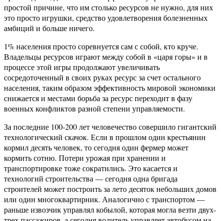
простой причине, что им столько ресурсов не нужно, для них
это просто игрушки, средство удовлетворения болезненных
амбиций и больше ничего.
1% населения просто соревнуется сам с собой, кто круче.
Владельцы ресурсов играют между собой в «царя горы» и в
процессе этой игры продолжают увеличивать
сосредоточенный в своих руках ресурс за счет остального
населения, таким образом эффективность мировой экономики
снижается и местами борьба за ресурс переходит в фазу
военных конфликтов разной степени управляемости.
За последние 100-200 лет человечество совершило гигантский
технологический скачок. Если в прошлом один крестьянин
кормил десять человек, то сегодня один фермер может
кормить сотню. Потери урожая при хранении и
транспортировке тоже сократились. Это касается и
технологий строительства — сегодня одна бригада
строителей может построить за лето десяток небольших домов
или один многоквартирник. Аналогично с транспортом —
раньше извозчик управлял кобылой, которая могла везти двух-
трех пассажиров, а сегодня водитель управляет автобусом на