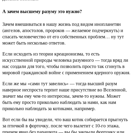
А зачем высшему разуму это нужно?
Зачем вмешиваться в нашу жизнь под видом инопланетян
(ангелов, апостолов, пророков — желаемое подчеркнуть) и
спасать человечество от его собственных проблем… ну тут
может быть несколько ответов.
Если исходить из теории креационизма, то есть
искусственной природы человека разумного — тогда вряд ли
нас создали для того, чтобы позволить просто так сгинуть в
мировой гражданской войне с применением ядерного оружия.
Если же мы «сами тут завелись» — тогда высший разум
наверное неспроста терпит наше присутствие во Вселенной,
значит мы ему чем-то интересны, зачем-то нужны. Может
быть ему просто прикольно наблюдать за нами, как нам
прикольно наблюдать за котиками, например.
Вот если бы вы увидели, что ваш котик собирается прыгнуть
за птичкой в форточку, после чего вылетит с 10-го этажа,
причем явно без парашюта — вы бы закрыли форточку или