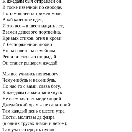
К джедаям был отправлен он.
В тоске извечной по свободе,
По тамошней острижен моде,
В х/б казенное одет,
И это все – в шестнадцать лет,
Взамен дешевого портвейна,
Кривых стихов, огня в крови
И беспорядочной любви!
Но на совете на семейном
Решили: сколько ни рыдай,
Он станет рыцарем джедай.
Мы все учились понемногу
Чему-нибудь и как-нибудь,
Но нас-то с вами, слава богу,
К джедаям сложно запихнуть –
Не всем хватает мидихлорий.
Джедайский храм – не санаторий:
Там каждый день с шести утра
Посты, молитвы да физра
(в одних трусах зимой и летом);
Там учат созерцать пупок,