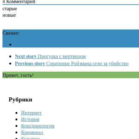
4
Комментарий
старые
новые
Свежее:
Next story
Прогулка с мертвецом
Previous story
Соратники Ройзмана сели за убийство
Привет, гость!
Рубрики
Интернет
История
Конспирология
Криминал
Культура