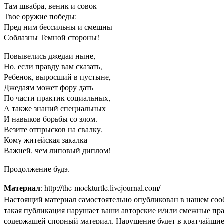
Там швабра, веник и совок –
Твое оружие победы:
Пред ним бессильны и смешны
Соблазны Темной стороны!
Повывелись джедаи ныне,
Но, если правду вам сказать,
Ребенок, выросший в пустыне,
Джедаям может фору дать
По части практик социальных,
А также знаний специальных
И навыков борьбы со злом.
Везите отпрысков на свалку,
Кому житейская закалка
Важней, чем липовый диплом!
Продолжение будэ.
Материал
: http://the-mockturtle.livejournal.com/
Настоящий материал самостоятельно опубликован в нашем соо
такая публикация нарушает ваши авторские и/или смежные пр
содержащей спорный материал. Нарушение будет в кратчайшие