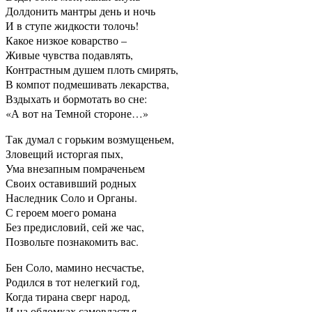
Долдонить мантры день и ночь
И в ступе жидкости толочь!
Какое низкое коварство –
Живые чувства подавлять,
Контрастным душем плоть смирять,
В компот подмешивать лекарства,
Вздыхать и бормотать во сне:
«А вот на Темной стороне…»
Так думал с горьким возмущеньем,
Зловещий исторгая пых,
Ума внезапным помраченьем
Своих оставивший родных
Наследник Соло и Органы.
С героем моего романа
Без предисловий, сей же час,
Позвольте познакомить вас.
Бен Соло, мамино несчастье,
Родился в тот нелегкий год,
Когда тирана сверг народ,
И на обломках самовластья,