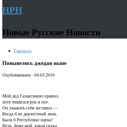
НРН
Новые Русские Новости
Смешное
Повывелись джедаи ныне
Опубликовано
·
04.03.2016
Мой дед Галактикою правил,
хотя лишился рук и ног.
Он уважать себя заставил —
Когда б не дерзостный эвок,
Была б Республике наука!
Ведь, боже мой, какая скука