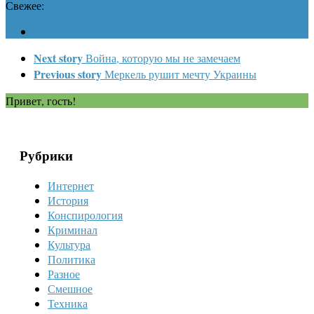
Свежее:
Next story
Война, которую мы не замечаем
Previous story
Меркель рушит мечту Украины
Привет, гость!
Рубрики
Интернет
История
Конспирология
Криминал
Культура
Политика
Разное
Смешное
Техника