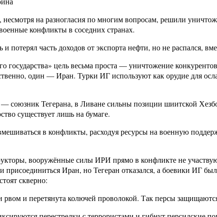
ойна
, несмотря на разногласия по многим вопросам, решили уничто
 военные конфликты в соседних странах.
 и потерял часть доходов от экспорта нефти, но не распался, в
о государства» цель весьма проста — уничтожение конкуренто
ственно, один — Иран. Турки ИГ используют как орудие для осл
 — союзник Тегерана, в Ливане сильны позиции шиитской Хезбо
ство существует лишь на бумаге.
мешиваться в конфликты, расходуя ресурсы на военную поддерж
укторы, вооружённые силы ИРИ прямо в конфликте не участвуют
ли присоединиться Иран, но Тегеран отказался, а боевики ИГ 
стоят скверно:
и рвом и перетянута колючей проволокой. Так персы защищаются
иксируются перестрелки с террористами и гибнут персидские п