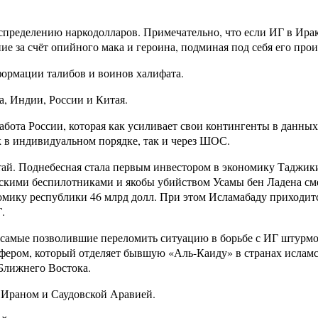
спределению наркодолларов. Примечательно, что если ИГ в Ира
е за счёт опийного мака и героина, подминая под себя его прои
формации талибов и воинов халифата.
, Индии, России и Китая.
ота России, которая как усиливает свои контингенты в данных
к в индивидуальном порядке, так и через ШОС.
й. Поднебесная стала первым инвестором в экономику Таджикис
нскими беспилотниками и якобы убийством Усамы бен Ладена см
номику республики 46 млрд долл. При этом Исламабаду приходит
.
е самые позволившие переломить ситуацию в борьбе с ИГ штурмо
уфером, который отделяет бывшую «Аль-Каиду» в странах исламс
Ближнего Востока.
 Ираном и Саудовской Аравией.