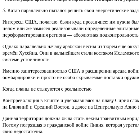
5. Катар параллельно пытался решить свои энергетические зад
Интересы США, полагаю, были куда прозаичнее: им нужна была
целом или же замысел реализовывали определённые элитарные 
переформатирования региона — абсолютная подконтрольность 
Однако параллельно началу арабской весны из тюрем ещё ок
времён Хусейна. Они в дальнейшем стали костяком Исламского
системе устойчивость.
Именно заинтересованностью США в расширении ареала войны
бомбардировки и просто не особо скрываемые поставки оружия
Когда планы не стыкуются с реальностью
Контрреволюция в Египте и удержавшаяся на плаву Сирия сло
на Ближний и Средний Восток, а далее на Центральную Азию 
Данная территория должна была стать неким транзитным корид
Потому погрязшая в гражданской войне Ливия, которая утрати
явно недостаточна.