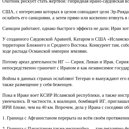
Охотник рискует стать жертвой: гибридная ирано-саудовская в
США, с интересами которых в целом совпадают цели Эр-Рияда
ослабить его санкциями, а затем прямо или косвенно втянуть в
Санкции работают, однако быстрого эффекта не дали; Иран хоть
У созданного Саудовской Аравией, Катаром и США «Исламског
территории Ближнего и Среднего Востока. Конкурент там, соб
ходе распада Османской империи землями.
Потому ареал деятельности ИГ — Сирия, Ливан и Ирак. Сирия
непосредственно граничит с Ираном и как независимое государ
Войны в данных странах ослабляют Тегеран и вынуждают его в
также размещение у себя беженцев.
Пока в Ираке воет КСИР Исламской республики, а также инстр
увенчались. В частности, к коалиции, бомбящей ИГ, приглаша
ИРИ ближе, чем на 40 км. Впрочем, дела у Ирана с соседями об
1. Граница с Афганистаном перерыта на всём своём протяжени
2. Граница с Пакистаном также неспокойна — там регулярно ф