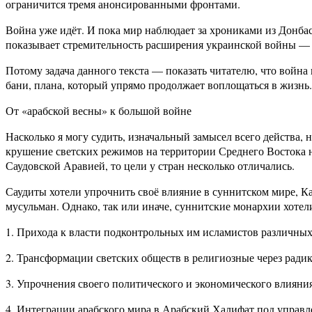
ограничится тремя анонсированными фронтами.
Война уже идёт. И пока мир наблюдает за хрониками из Донба
показывает стремительность расширения украинской войны — ок
Потому задача данного текста — показать читателю, что войн
бани, плана, который упрямо продолжает воплощаться в жизнь.
От «арабской весны» к большой войне
Насколько я могу судить, изначальный замысел всего действа,
крушение светских режимов на территории Среднего Востока 
Саудовской Аравией, то цели у стран несколько отличались.
Саудиты хотели упрочнить своё влияние в суннитском мире, К
мусульман. Однако, так или иначе, суннитские монархии хотел
1. Прихода к власти подконтрольных им исламистов различны
2. Трансформации светских обществ в религиозные через ради
3. Упрочнения своего политического и экономического влияни
4. Интеграции арабского мира в Арабский Халифат под управ