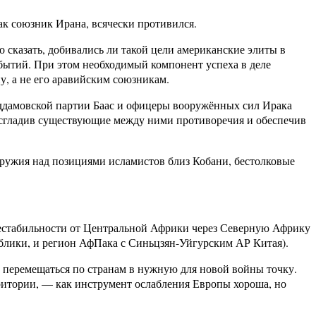
ак союзник Ирана, всячески противился.
 сказать, добивались ли такой цели американские элиты в
бытий. При этом необходимый компонент успеха в деле
, а не его аравийским союзникам.
ддамовской партии Баас и офицеры вооружённых сил Ирака
, сгладив существующие между ними противоречия и обеспечив
ужия над позициями исламистов близ Кобани, бестолковые
нестабильности от Центральной Африки через Северную Африку
блики, и регион АфПака с Синьцзян-Уйгурским АР Китая).
 перемещаться по странам в нужную для новой войны точку.
рритории, — как инструмент ослабления Европы хороша, но