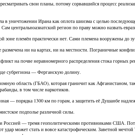
ресматривать свои планы, потому сорвавшийся процесс реализ
а в уничтожении Ирана как оплота шиизма с целью последующе
 Сам центральноазиатский регион по праву можно назвать евра
 зоне племён практически нет. Сами племена вооружены до зубо
 размечена ни на картах, ни на местности. Пограничные конфл
фликт на почве неравномерного распределения стока горных ре
рдце субрегиона — Ферганскую долину.
омную область (ГБАО), которая граничит как Афганистаном, та
банды, в том числе наркотиков.
ная — порядка 1300 км по горам, а защитить её Душанбе надле
амистское подполье различной силы.
й и Россией — тремя геополитическими противниками США. Пот
тот удар может стать и вовсе катастрофическим. Заветной мечт