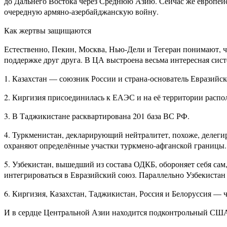
до Дальнего Востока через Среднюю Азию. Сейчас же европейска
очередную армяно-азербайджанскую войну.
Как жертвы защищаются
Естественно, Пекин, Москва, Нью-Дели и Тегеран понимают,
поддержке друг друга. В ЦА выстроена весьма интересная сист
1. Казахстан — союзник России и страна-основатель Евразийск
2. Киргизия присоединилась к ЕАЭС и на её территории распо
3. В Таджикистане расквартирована 201 база ВС РФ.
4. Туркменистан, декларирующий нейтралитет, похоже, делег
охраняют определённые участки туркмено-афганской границы.
5. Узбекистан, вышедший из состава ОДКБ, обороняет себя сам
интегрироваться в Евразийский союз. Параллельно Узбекистан
6. Киргизия, Казахстан, Таджикистан, Россия и Белоруссия —
И в сердце Центральной Азии находится подконтрольный США А