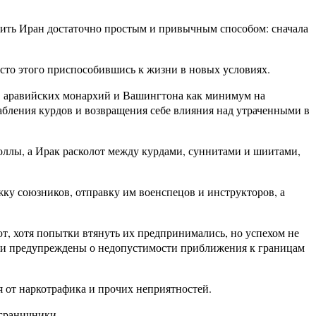
жить Иран достаточно простым и привычным способом: сначала
место этого приспособившись к жизни в новых условиях.
в аравийских монархий и Вашингтона как минимум на
абления курдов и возвращения себе влияния над утраченными в
ллы, а Ирак расколот между курдами, суннитами и шиитами,
ку союзников, отправку им военспецов и инструкторов, а
, хотя попытки втянуть их предпринимались, но успехом не
были предупреждены о недопустимости приближения к границам
 от наркотрафика и прочих неприятностей.
ограничники.