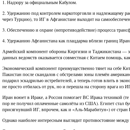
1. Надзору за официальным Кабулом.
2. Удержанию под контролем наркоторговли и надлежащему ра
через Турцию), то ИГ в Афганистане выходит на самообеспечени
3. Обеспечению и охране (непротиводействие) процесса транс
4. Удержанию Афганистана как плацдарма вблизи границ Ирана
Армейский компонент обороны Киргизии и Таджикистана — заб
данных ведомств оказывается совместная с Китаем помощь, ка
Экономический компонент преимущественно тянет на себе Кита
Пакистан после скандалов с обстрелами зоны племён америка
подарил эскадрилью истребителей, а теперь готов влить в эко
не просто отбилась от рук, но и перешла на сторону врага из ИГ
Иран воюет в Ираке, а Россия помогает ВС Ирака техникой (т
пор не получил оплаченные самолёты из США). Египет стал б
присягнувший ИГ, впрочем, как и «Аль-Марабитун») от стран 
Однако наиболее интересным выглядит противостояние между