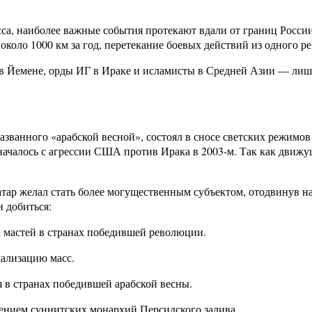
сса, наиболее важные события протекают вдали от границ Росси
оло 1000 км за год, перетекание боевых действий из одного ре
а в Йемене, орды ИГ в Ираке и исламисты в Средней Азии — ли
 названного «арабской весной», состоял в сносе светских режим
началось с агрессии США против Ирака в 2003-м. Так как движ
атар желал стать более могущественным субъектом, отодвинув н
и добиться:
х мастей в странах победившей революции.
кализацию масс.
я в странах победившей арабской весны.
лением суннитских монархий Персидского залива.