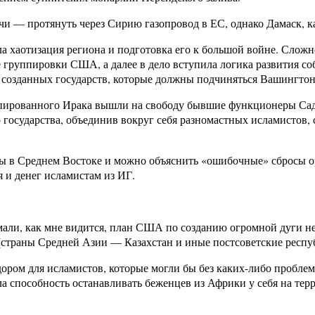
ачи — протянуть через Сирию газопровод в ЕС, однако Дамаск, к
 хаотизация региона и подготовка его к большой войне. Сложно
группировки США, а далее в дело вступила логика развития со
созданных государств, которые должны подчиняться Вашингтону
купированного Ирака вышли на свободу бывшие функционеры Са
 государства, объединив вокруг себя разномастных исламистов
 в Среднем Востоке и можно объяснить «ошибочные» сбросы ор
 и денег исламистам из ИГ.
мали, как мне видится, план США по созданию огромной дуги 
(страны Средней Азии — Казахстан и иные постсоветские респу
ором для исламистов, которые могли бы без каких-либо проблем
ла способность останавливать беженцев из Африки у себя на те