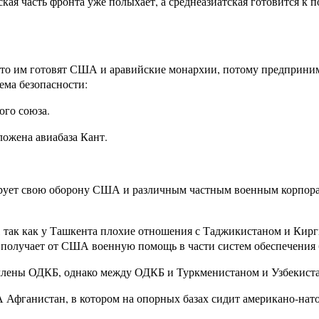
я часть фронта уже полыхает, а среднеазиатская готовится к по
 что им готовят США и аравийские монархии, потому предприни
ема безопасности:
ого союза.
ложена авиабаза Кант.
ирует свою оборону США и различным частным военным корпорац
, так как у Ташкента плохие отношения с Таджикистаном и Кирги
 получает от США военную помощь в части систем обеспечения 
 члены ОДКБ, однако между ОДКБ и Туркменистаном и Узбекиста
фганистан, в котором на опорных базах сидит американо-натов