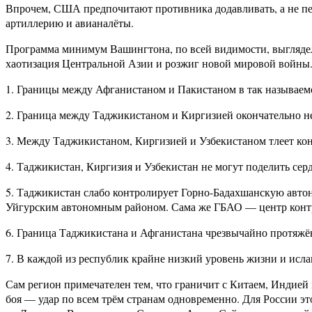
Впрочем, США предпочитают противника додавливать, а не пе
артиллерию и авианалёты.
Программа минимум Вашингтона, по всей видимости, выглядел
хаотизация Центральной Азии и розжиг новой мировой войны.
1. Границы между Афганистаном и Пакистаном в так называемой
2. Граница между Таджикистаном и Киргизией окончательно не
3. Между Таджикистаном, Киргизией и Узбекистаном тлеет кон
4. Таджикистан, Киргизия и Узбекистан не могут поделить се
5. Таджикистан слабо контролирует Горно-Бадахшанскую автон
Уйгурским автономным районом. Сама же ГБАО — центр контра
6. Граница Таджикистана и Афганистана чрезвычайно протяжён
7. В каждой из республик крайне низкий уровень жизни и исл
Сам регион примечателен тем, что граничит с Китаем, Индие
боя — удар по всем трём странам одновременно. Для России э