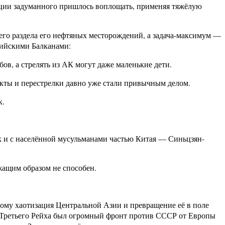
ации задуманного пришлось воплощать, применяя тяжёлую
го раздела его нефтяных месторождений, а задача-максимум —
зийскими Балканами:
в, а стрелять из АК могут даже маленькие дети.
икты и перестрелки давно уже стали привычным делом.
к.
к и с населённой мусульманами частью Китая — Синьцзян-
жащим образом не способен.
ому хаотизация Центральной Азии и превращение её в поле
ой Третьего Рейха был огромный фронт против СССР от Европы