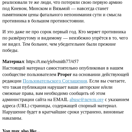
реализовали те же люди, что потеряли свою первую армию
под Киевом, Минском и Вязьмой — навсегда станет
памятником цены фатального непонимания сути и смысла
противника в большом противостоянии.
И это даже не про сорок первый год. Кто меряет противника
по развёрнутому и видимому — неизбежно упрётся в то, чего
не видел. Тем больнее, чем убедительнее были прежние
победы.
Материал
: https://t.me/glebsmith77/457
Настоящий материал самостоятельно опубликован в нашем
Proper
сообществе пользователем
на основании действующей
редакции
Пользовательского Соглашения
. Если вы считаете,
что такая публикация нарушает ваши авторские и/или
смежные права, вам необходимо сообщить об этом
администрации сайта на EMAIL
abuse@newru.org
с указанием
адреса (URL) страницы, содержащей спорный материал.
Нарушение будет в кратчайшие сроки устранено, виновные
наказаны.
You may also like...