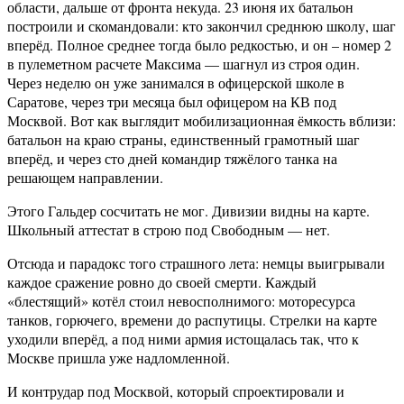
области, дальше от фронта некуда. 23 июня их батальон
построили и скомандовали: кто закончил среднюю школу, шаг
вперёд. Полное среднее тогда было редкостью, и он – номер 2
в пулеметном расчете Максима — шагнул из строя один.
Через неделю он уже занимался в офицерской школе в
Саратове, через три месяца был офицером на КВ под
Москвой. Вот как выглядит мобилизационная ёмкость вблизи:
батальон на краю страны, единственный грамотный шаг
вперёд, и через сто дней командир тяжёлого танка на
решающем направлении.
Этого Гальдер сосчитать не мог. Дивизии видны на карте.
Школьный аттестат в строю под Свободным — нет.
Отсюда и парадокс того страшного лета: немцы выигрывали
каждое сражение ровно до своей смерти. Каждый
«блестящий» котёл стоил невосполнимого: моторесурса
танков, горючего, времени до распутицы. Стрелки на карте
уходили вперёд, а под ними армия истощалась так, что к
Москве пришла уже надломленной.
И контрудар под Москвой, который спроектировали и