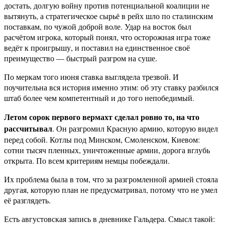
достать, долгую войну против потенциальной коалиции не
вытянуть, а стратегическое сырьё в рейх шло по сталинским
поставкам, по чужой доброй воле. Удар на восток был
расчётом игрока, который понял, что осторожная игра тоже
ведёт к проигрышу, и поставил на единственное своё
преимущество — быстрый разгром на суше.
По меркам того июня ставка выглядела трезвой. И
поучительна вся история именно этим: об эту ставку разбился
штаб более чем компетентный и до того непобедимый.
Летом сорок первого вермахт сделал ровно то, на что
рассчитывал
. Он разгромил Красную армию, которую видел
перед собой. Котлы под Минском, Смоленском, Киевом:
сотни тысяч пленных, уничтоженные армии, дорога вглубь
открыта. По всем критериям немцы побеждали.
Их проблема была в том, что за разгромленной армией стояла
другая, которую план не предусматривал, потому что не умел
её разглядеть.
Есть августовская запись в дневнике Гальдера. Смысл такой: