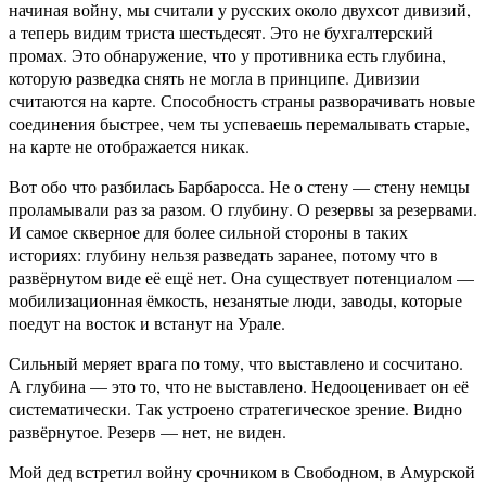
начиная войну, мы считали у русских около двухсот дивизий,
а теперь видим триста шестьдесят. Это не бухгалтерский
промах. Это обнаружение, что у противника есть глубина,
которую разведка снять не могла в принципе. Дивизии
считаются на карте. Способность страны разворачивать новые
соединения быстрее, чем ты успеваешь перемалывать старые,
на карте не отображается никак.
Вот обо что разбилась Барбаросса. Не о стену — стену немцы
проламывали раз за разом. О глубину. О резервы за резервами.
И самое скверное для более сильной стороны в таких
историях: глубину нельзя разведать заранее, потому что в
развёрнутом виде её ещё нет. Она существует потенциалом —
мобилизационная ёмкость, незанятые люди, заводы, которые
поедут на восток и встанут на Урале.
Сильный меряет врага по тому, что выставлено и сосчитано.
А глубина — это то, что не выставлено. Недооценивает он её
систематически. Так устроено стратегическое зрение. Видно
развёрнутое. Резерв — нет, не виден.
Мой дед встретил войну срочником в Свободном, в Амурской